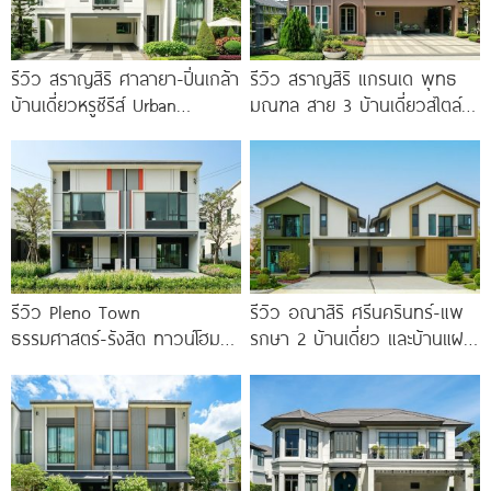
รีวิว สราญสิริ ศาลายา-ปิ่นเกล้า
รีวิว สราญสิริ แกรนเด พุทธ
บ้านเดี่ยวหรูซีรีส์ Urban
มณฑล สาย 3 บ้านเดี่ยวสไตล์
Farmhouse พร้อมเพดาน
Modern Farmhouse 100
Double Volume ทำเลติดถนน
ใหญ่
รีวิว Pleno Town
รีวิว อณาสิริ ศรีนครินทร์-แพ
ธรรมศาสตร์-รังสิต ทาวน์โฮม
รกษา 2 บ้านเดี่ยว และบ้านแฝด
และบ้านแฝด 2 ชั้น ใกล้
ดีไซน์ LAGOM ใกล้ BTS
ม.ธรรมศาสตร์