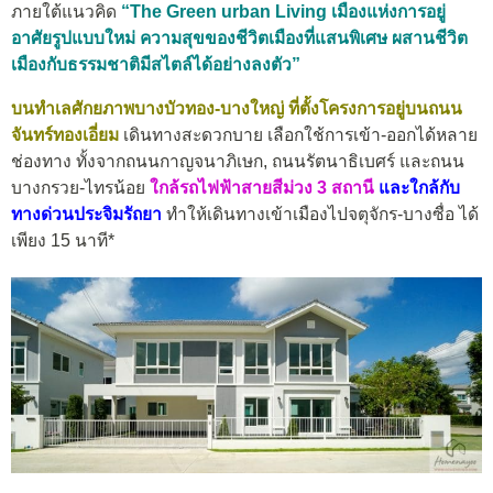
ภายใต้แนวคิด
“The Green urban Living เมืองแห่งการอยู่
อาศัยรูปแบบใหม่ ความสุขของชีวิตเมืองที่แสนพิเศษ ผสานชีวิต
เมืองกับธรรมชาติมีสไตล์ได้อย่างลงตัว”
บนทำเลศักยภาพบางบัวทอง-บางใหญ่ ที่ตั้งโครงการอยู่บนถนน
จันทร์ทองเอี่ยม
เดินทางสะดวกบาย เลือกใช้การเข้า-ออกได้หลาย
ช่องทาง ทั้งจากถนนกาญจนาภิเษก, ถนนรัตนาธิเบศร์ และถนน
บางกรวย-ไทรน้อย
ใกล้รถไฟฟ้าสายสีม่วง 3 สถานี
และใกล้กับ
ทางด่วนประจิมรัถยา
ทำให้เดินทางเข้าเมืองไปจตุจักร-บางซื่อ ได้
เพียง 15 นาที*