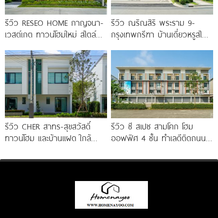
รีวิว RESEO HOME กาญจนา-
รีวิว ณริณสิริ พระราม 9-
เวสต์เกต ทาวน์โฮมใหม่ สไตล์
กรุงเทพกรีฑา บ้านเดี่ยวหรูสไตล์
Fusion Japanese พร้อมชั้น
Georgian Revival มี
ลอย* ทำเลดี
Clubhouse วิวทะเลสาบ
รีวิว CHER สาทร-สุขสวัสดิ์
รีวิว ซี สเปซ สามโคก โฮม
ทาวน์โฮม และบ้านแฝด ใกล้
ออฟฟิศ 4 ชั้น ทำเลดีติดถนน
ทางด่วน และรถไฟฟ้าสายสีม่วง
ใหญ่ ใกล้ Makro
ใต้ สถานีแยกประชาอุทิศ เริ่ม
3.59