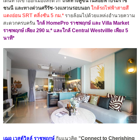
เดินทางเข้าออกเมืองสะดวก
ใกล้ทางคู่ขนานลอยฟ้าบรมราช
ชนนี และทางด่วนศรีรัช-วงแหวนรอบนอก
ใกล้รถไฟฟ้า
สายสี
แดงอ่อน SRT ตลิ่งชัน 5 กม.*
รายล้อมไปด้วยแหล่งอำนวยความ
สะดวกครบครัน
ใกล้ HomePro ราชพฤกษ์ และ Villa Market
ราชพฤกษ์ เพียง 290 ม.* และใกล้
Central Westvillle เพียง 5
นาที*
เฌอ เวสต์วิลล์ ราชพฤกษ์
กับแนวคิด
“Connect to Cherishing