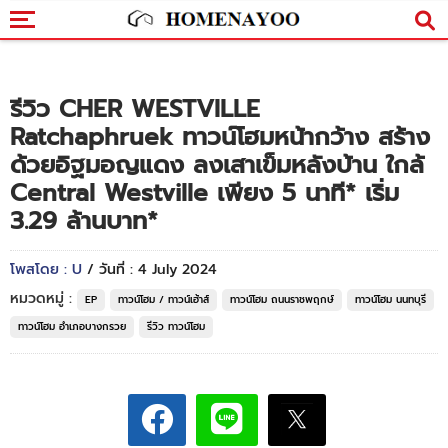
รีวิว CHER WESTVILLE
Ratchaphruek ทาวน์โฮมหน้ากว้าง สร้าง
ด้วยอิฐมอญแดง ลงเสาเข็มหลังบ้าน ใกล้
Central Westville เพียง 5 นาที* เริ่ม
3.29 ล้านบาท*
โพสโดย : U
/ วันที่ : 4 July 2024
หมวดหมู่ :
EP
ทาวน์โฮม / ทาวน์เฮ้าส์
ทาวน์โฮม ถนนราชพฤกษ์
ทาวน์โฮม นนทบุรี
ทาวน์โฮม อำเภอบางกรวย
รีวิว ทาวน์โฮม