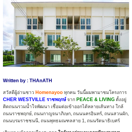
Written by : THAnATH
สวัสดีผู้อ่านชาว
Homenayoo
ทุกคน วันนี้ผมพามาชมโครงการ
CHER
WESTVILLE
ราชพฤกษ์
จาก
PEACE & LIVING
ตั้งอยู่
ติดถนนรวมน้ำใจพัฒนา เชื่อมต่อเข้าออกได้หลายเส้นทาง ใกล้
ถนนราชพฤกษ์, ถนนกาญจนาภิเษก, ถนนนครอินทร์, ถนนสวนผัก,
ถนนบรมราชชนนี, ถนนพุทธมณฑลสาย 1, ถนนรัตนาธิเบศร์