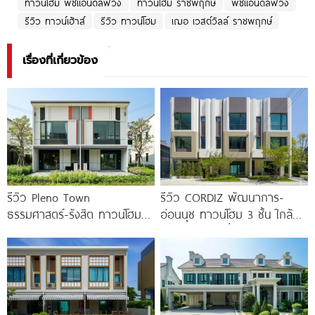
ทาวน์โฮม พีซแอนด์ลีฟวิ่ง
ทาวน์โฮม ราชพฤกษ์
พีซแอนด์ลีฟวิ่ง
รีวิว ทาวน์เฮ้าส์
รีวิว ทาวน์โฮม
เฌอ เวสต์วิลล์ ราชพฤกษ์
เรื่องที่เกี่ยวข้อง
รีวิว Pleno Town
รีวิว CORDIZ พัฒนาการ-
ธรรมศาสตร์-รังสิต ทาวน์โฮม
อ่อนนุช ทาวน์โฮม 3 ชั้น ใกล้
และบ้านแฝด 2 ชั้น ใกล้
BTS อ่อนนุช เชื่อมต่อเอกมัย-
ม.ธรรมศาสตร์
ทองหล่อ