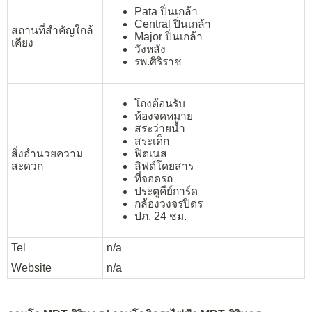
Pata ปิ่นเกล้า
Central ปิ่นเกล้า
สถานที่สำคัญใกล้
Major ปิ่นเกล้า
เคียง
วังหลัง
รพ.ศิริราช
โถงต้อนรับ
ห้องจดหมาย
สระว่ายน้ำ
สระเด็ก
สิ่งอำนวยความ
ฟิตเนส
สะดวก
ลิฟต์โดยสาร
ที่จอดรถ
ประตูคีย์การ์ด
กล้องวงจรปิดร
ปภ. 24 ชม.
Tel
n/a
Website
n/a