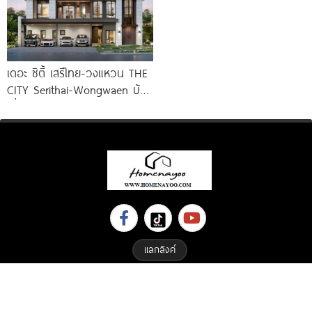
เดอะ ซิตี้ เสรีไทย-วงแหวน THE
CITY Serithai-Wongwaen บ้าน
เดี่ยวหรู ดีไซน์ใหม่ จาก AP
แลกลิงค์