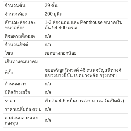
จำนวนชั้น
29 ชั้น
จำนวนห้อง
200 ยูนิต
ลักษณะห้องและ
1-3 ห้องนอน และ Penthouse ขนาดเริ่ม
ขนาดห้อง
ต้น 54-400 ตร.ม.
ที่จอดรถทั้งหมด
n/a
จำนวนลิฟต์
n/a
โซน
เขตบางกอกน้อย
เส้นทางคมนาคม
ซอยจรัญสนิทวงศ์ 46 ถนนจรัญสนิทวงศ์
ที่ตั้ง
แขวงบางยี่ขัน เขตบางพลัด กรุงเทพฯ
กำหนดการ
n/a
ปีที่สร้างเสร็จ
n/a
ราคา
เริ่มต้น 4-6 หมื่นบาท/ตร.ม. (ณ.วันเปิดตัว)
ราคาเฉลี่ยต่อ ตร.ม
n/a
ค่าส่วนกลางและ
n/a
กองทุน