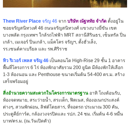
Thew River Place
จรัญ 46
จาก
บริษัท ณัฐหทัย จำกัด
ตั้งอยู่ใน
ซอยจรัญสนิทวงศ์ 46 ถนนจรัญสนิทวงศ์ แขวงบางยี่ขัน เขต
บางพลัด กรุงเทพฯ ใกล้รถไฟฟ้า MRT สถานีสิรินธร, เซ็นทรัล ปิ่น
เกล้า, เมเจอร์ ปิ่นเกล้า, แม็คโคร จรัญฯ, ตั้งฮั่วเส็ง,
รร.เซนต์คาเบรียล และ รพ.ศิริราช
ทิว ริเวอร์ เพลส จรัญ 46
เป็นคอนโด High-Rise 29 ชั้น 1 อาคาร
พื้นที่โครงการ 6 ไร่ ห้องพักอาศัยรวม 200 ยูนิต มีห้องพักให้เลือก
1-3 ห้องนอน และ Penthouse ขนาดเริ่มต้น 54-400 ตร.ม. สร้าง
เสร็จพร้อมอยู่
สิ่งอำนวยความสะดวกในโครงการมาตรฐาน
อาทิ โถงต้อนรับ,
ห้องจดหมาย, สระว่ายน้ำ, สระเด็ก, ฟิตเนส, ห้องอเนกประสงค์
ต่างๆ, สวนพักผ่อน, ลิฟต์โดยสาร, ที่จอดรถ ประมาณ 300 คัน,
ประตูคีย์การ์ด, กล้องวงจรปิดและ รปภ. 24 ชม. เริ่มต้น 4-6 หมื่น
บาท/ตร.ม. (ณ.วันเปิดตัว)