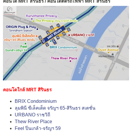
คอนโด MRT สิรินธร / คอนโดติดรถไฟฟ้า MRT สิรินธร
คอนโดใกล้ MRT สิรินธร
BRIX Condominium
ลุมพินี ซีเล็คเต็ด จรัญฯ 65-สิรินธร สเตชั่น
URBANO ราชวิถี
Thew River Place
Feel ปิ่นเกล้า-จรัญฯ 59