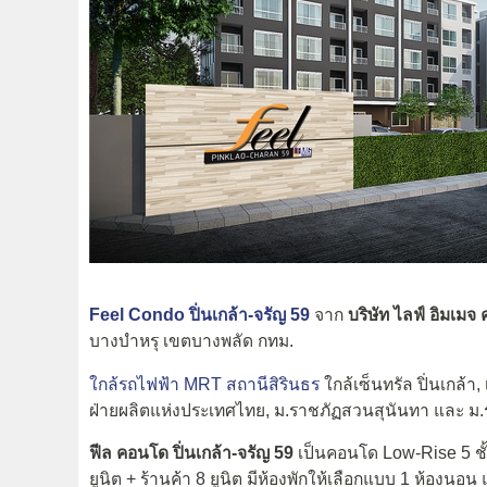
Feel Condo ปิ่นเกล้า-จรัญ 59
จาก
บริษัท ไลฟ์ อิมเมจ
บางบำหรุ เขตบางพลัด กทม.
ใกล้รถไฟฟ้า MRT สถานีสิรินธร
ใกล้เซ็นทรัล ปิ่นเกล้า, 
ฝ่ายผลิตแห่งประเทศไทย, ม.ราชภัฏสวนสุนันทา และ ม.
ฟีล คอนโด ปิ่นเกล้า-จรัญ 59
เป็นคอนโด Low-Rise 5 ชั้น
ยูนิต + ร้านค้า 8 ยูนิต มีห้องพักให้เลือกแบบ 1 ห้องนอ