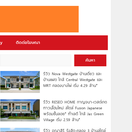
ry
ติดต่อโฆษณา
ค้นหา
รีวิว Nova Westgate บ้านเดี่ยว และ
บ้านแฝด ใกล้ Central Westgate และ
MRT คลองบางไผ่ เริ่ม 4.29 ล้าน*
รีวิว RESEO HOME กาญจนา-เวสต์เกต
ทาวน์โฮมใหม่ สไตล์ Fusion Japanese
พร้อมชั้นลอย* ทำเลดี ใกล้ Jas Green
Village เริ่ม 2.59 ล้าน*
รีวิว อณาสิริ รังสิต-คลอง 3 บ้านสไตล์