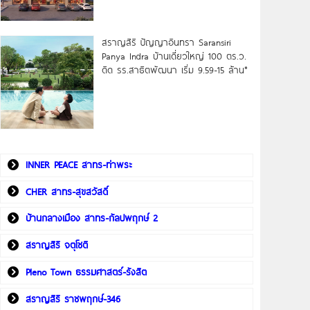
สราญสิริ ปัญญาอินทรา Saransiri
Panya Indra บ้านเดี่ยวใหญ่ 100 ตร.ว.
ดิด รร.สาธิตพัฒนา เริ่ม 9.59-15 ล้าน*
INNER PEACE สาทร-ท่าพระ
CHER สาทร-สุขสวัสดิ์
บ้านกลางเมือง สาทร-กัลปพฤกษ์ 2
สราญสิริ จตุโชติ
Pleno Town ธรรมศาสตร์-รังสิต
สราญสิริ ราชพฤกษ์-346