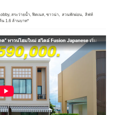
obby, สระว่ายน้ำ, ฟิตเนส, ซาวน่า, สวนพักผ่อน, ลิฟท์
มต้น 1.6 ล้านบาท*