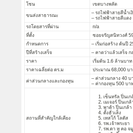
โซน
เขตบางพลัด
– รถไฟฟ้าสายสีน้ำเง
ขนส่งสาธารณะ
– รถไฟฟ้าสายสีแดง
รถโดยสารที่ผ่าน
n/a
ที่ตั้ง
ซอยจรัญสนิทวงศ์ 5
กำหนดการ
– เริ่มก่อสร้าง ต้นปี 
ปีที่สร้างเสร็จ
– คาดว่าแล้วเสร็จ ก
ราคา
เริ่มต้น 1.6 ล้านบาท
ราคาเฉลี่ยต่อ ตร.ม
ประมาณ 68,000 บาท
– ค่าส่วนกลาง 40 บา
ค่าส่วนกลางและกองทุน
– ค่ากองทุน 500 บาท
เซ็นทรัล ปิ่นเก
เมเจอร์ ปิ่นเกล้
พาต้า ปิ่นเกล้า
ตั้งฮั่วเส็ง
สถานที่สำคัญใกล้เคียง
เทสโก้ โลตัส
รพ.เจ้าพระยา
รพ.ตา หู คอ จม