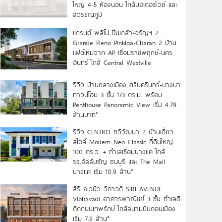
ใหญ่ 4-5 ห้องนอน ใกล้มอเตอร์เวย์ และ
สุวรรณภูมิ
แกรนด์ พลีโน่ ปิ่นเกล้า-จรัญฯ 2
Grande Pleno Pinkloa-Charan 2 บ้าน
แฝดใหม่จาก AP เชื่อมราชพฤกษ์-นคร
อินทร์ ใกล้ Central Westville
รีวิว บ้านกลางเมือง ศรีนครินทร์-บางนา
ทาวน์โฮม 3 ชั้น 173 ตร.ม. พร้อม
Penthouse Panoramic View เริ่ม 4.79
ล้านบาท*
รีวิว CENTRO ทวีวัฒนา 2 บ้านเดี่ยว
สไตล์ Modern Neo Classic ที่ดินใหญ่
100 ตร.ว. + ทำเลเชื่อมบางแค ใกล้
รร.อัสสัมชัญ ธนบุรี และ The Mall
บางแค เริ่ม 10.9 ล้าน*
สิริ อเวนิว วิภาวดี SIRI AVENUE
Vibhavadi อาคารพาณิชย์ 3 ชั้น ทำเลดี
ติดถนนเทพรักษ์ ใกล้สนามบินดอนเมือง
เริ่ม 7.9 ล้าน*