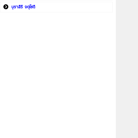
บุราสิริ จตุโชติ