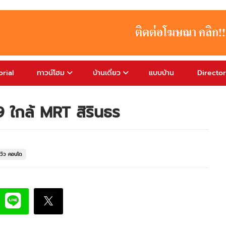
rial
ทาวน์โฮม
บ้านเดี่ยว
แบบบ้าน
Directo
9 ใกล้ MRT สิรินธร
ีวิว คอนโด