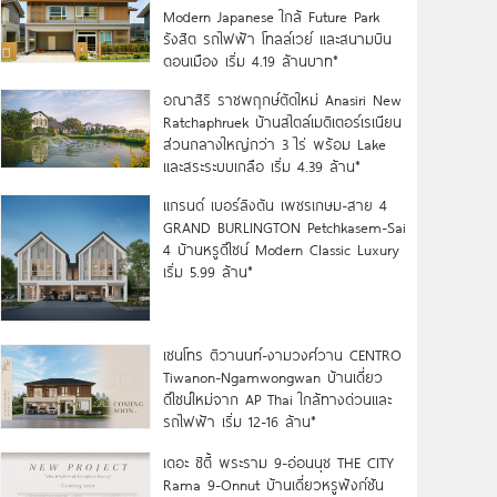
Modern Japanese ใกล้ Future Park
รังสิต รถไฟฟ้า โทลล์เวย์ และสนามบิน
ดอนเมือง เริ่ม 4.19 ล้านบาท*
อณาสิริ ราชพฤกษ์ตัดใหม่ Anasiri New
Ratchaphruek บ้านสไตล์เมดิเตอร์เรเนียน
ส่วนกลางใหญ่กว่า 3 ไร่ พร้อม Lake
และสระระบบเกลือ เริ่ม 4.39 ล้าน*
แกรนด์ เบอร์ลิงตัน เพชรเกษม-สาย 4
GRAND BURLINGTON Petchkasem-Sai
4 บ้านหรูดีไซน์ Modern Classic Luxury
เริ่ม 5.99 ล้าน*
เซนโทร ติวานนท์-งามวงศ์วาน CENTRO
Tiwanon-Ngamwongwan บ้านเดี่ยว
ดีไซน์ใหม่จาก AP Thai ใกล้ทางด่วนและ
รถไฟฟ้า เริ่ม 12-16 ล้าน*
เดอะ ซิตี้ พระราม 9-อ่อนนุช THE CITY
Rama 9-Onnut บ้านเดี่ยวหรูฟังก์ชัน