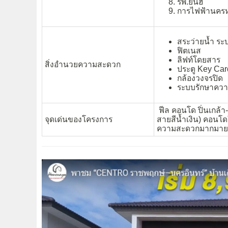
รพ.ยันฮี
การไฟฟ้านคร
สระว่ายน้ำ ระ
ฟิตเนส
ลิฟท์โดยสาร
สิ่งอำนวยความสะดวก
ประตู Key Car
กล้องวงจรปิด
ระบบรักษาควา
ฟีล คอนโด ปิ่นเกล้า
จุดเด่นของโครงการ
สายสีน้ำเงิน) คอนโ
ความสะดวกมากมาย ด้