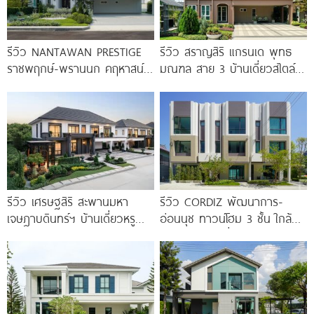
รีวิว NANTAWAN PRESTIGE
รีวิว สราญสิริ แกรนเด พุทธ
ราชพฤกษ์-พรานนก คฤหาสน์
มณฑล สาย 3 บ้านเดี่ยวสไตล์
หรู French Chateau จาก LH
Modern Farmhouse 100
เริ่ม
รีวิว เศรษฐสิริ สะพานมหา
รีวิว CORDIZ พัฒนาการ-
เจษฎาบดินทร์ฯ บ้านเดี่ยวหรู
อ่อนนุช ทาวน์โฮม 3 ชั้น ใกล้
สไตล์ Berlin Architecture​ ใกล้
BTS อ่อนนุช เชื่อมต่อเอกมัย-
รถไฟฟ้า และทางด่วน เริ่ม 15.9
ทองหล่อ