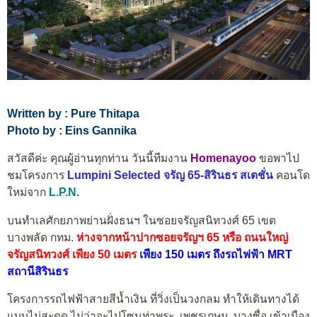
Written by : Pure Thitapa
Photo by : Eins Gannika
สวัสดีค่ะ คุณผู้อ่านทุกท่าน วันนี้ทีมงาน
Homenayoo
ขอพาไป
ชมโครงการ
Lumpini Selected จรัญ 65-สิรินธร สเตชั่น
คอนโด
ใหม่จาก
L.P.N.
บนทำเลศักยภาพย่านฝั่งธนฯ ในซอยจรัญสนิทวงศ์ 65 เขต
บางพลัด กทม.
ห่างจากหน้าปากซอยจรัญฯ 65 หรือ ถนนใหญ่
จรัญสนิทวงศ์ เพียง 50 เมตร
เพียง 150 เมตร ถึงรถไฟฟ้า MRT
สถานีสิรินธร
โครงการรถไฟฟ้าสายสีน้ำเงิน ที่วิ่งเป็นวงกลม ทำให้เดินทางได้
แบบไม่สะดุด ไม่ว่าจะไปโซนท่าพระ, เพชรเกษม, บางซื่อ เข้าเมือง