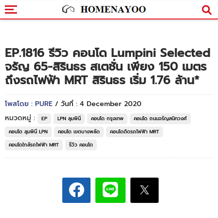
EP.1816 รีวิว คอนโด Lumpini Selected
จรัญ 65-สิรินธร สเตชั่น เพียง 150 เมตร
ถึงรถไฟฟ้า MRT สิรินธร เริ่ม 1.76 ล้าน*
โพสโดย : PURE
/ วันที่ : 4 December 2020
หมวดหมู่ :
EP
LPN ลุมพินี
คอนโด กรุงเทพ
คอนโด ถนนจรัญสนิทวงศ์
คอนโด ลุมพินี LPN
คอนโด เขตบางพลัด
คอนโดติดรถไฟฟ้า MRT
คอนโดใกล้รถไฟฟ้า MRT
รีวิว คอนโด