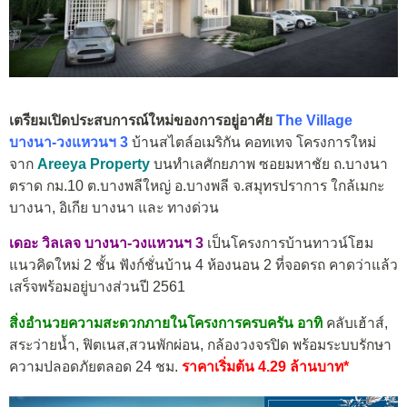
เตรียมเปิดประสบการณ์ใหม่ของการอยู่อาศัย
The Village
บางนา-วงแหวนฯ 3
บ้านสไตล์อเมริกัน คอทเทจ โครงการใหม่
จาก
Areeya Property
บนทำเลศักยภาพ ซอยมหาชัย ถ.บางนา
ตราด กม.10 ต.บางพลีใหญ่ อ.บางพลี จ.สมุทรปราการ ใกล้เมกะ
บางนา, อิเกีย บางนา และ ทางด่วน
เดอะ วิลเลจ บางนา-วงแหวนฯ 3
เป็นโครงการบ้านทาวน์โฮม
แนวคิดใหม่ 2 ชั้น ฟังก์ชั่นบ้าน 4 ห้องนอน 2 ที่จอดรถ คาดว่าแล้ว
เสร็จพร้อมอยู่บางส่วนปี 2561
สิ่งอำนวยความสะดวกภายในโครงการครบครัน อาทิ
คลับเฮ้าส์,
สระว่ายน้ำ, ฟิตเนส,สวนพักผ่อน, กล้องวงจรปิด พร้อมระบบรักษา
ความปลอดภัยตลอด 24 ชม.
ราคาเริ่มต้น 4.29 ล้านบาท*