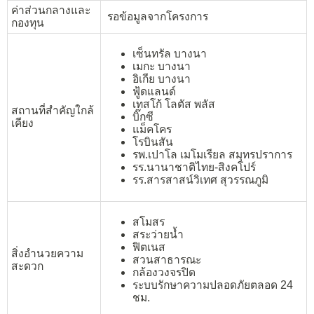
ค่าส่วนกลางและ
รอข้อมูลจากโครงการ
กองทุน
เซ็นทรัล บางนา
เมกะ บางนา
อิเกีย บางนา
ฟู้ดแลนด์
เทสโก้ โลตัส พลัส
สถานที่สำคัญใกล้
บิ๊กซี
เคียง
แม็คโคร
โรบินสัน
รพ.เปาโล เมโมเรียล สมุทรปราการ
รร.นานาชาติไทย-สิงคโปร์
รร.สารสาสน์วิเทศ สุวรรณภูมิ
สโมสร
สระว่ายน้ำ
ฟิตเนส
สิ่งอำนวยความ
สวนสาธารณะ
สะดวก
กล้องวงจรปิด
ระบบรักษาความปลอดภัยตลอด 24
ชม.