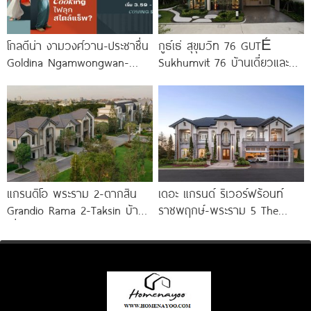
โกลดีน่า งามวงศ์วาน-ประชาชื่น
กูธ์เธ่ สุขุมวิท 76 GUTÉ
Goldina Ngamwongwan-
Sukhumvit 76 บ้านเดี่ยวและ
Prachachuen ทาวน์โฮมใหม่
บ้านแฝดหรู ใกล้ BTS สถานีแบ
ใกล้ Central และ The Mall
ริ่ง
แกรนดิโอ พระราม 2-ตากสิน
เดอะ แกรนด์ ริเวอร์ฟร้อนท์
Grandio Rama 2-Taksin บ้าน
ราชพฤกษ์-พระราม 5 The
เดี่ยวโครงการใหม่ หลัง Central
Grand Riverfront
พระราม
Ratchapruek-Rama 5