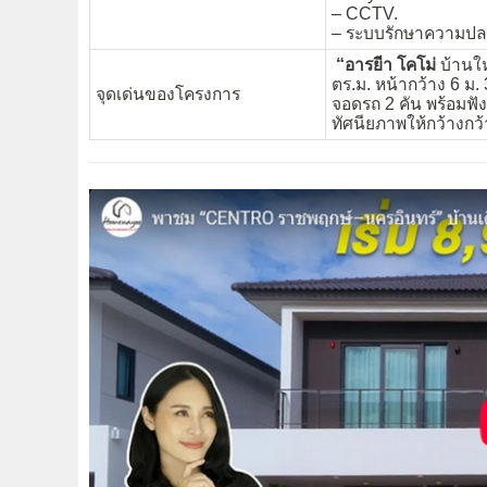
– CCTV.
– ระบบรักษาความปล
“อารยีา โคโม่
บ้านให
ตร.ม. หน้ากว้าง 6 ม.
จุดเด่นของโครงการ
จอดรถ 2 คัน พร้อมฟ
ทัศนียภาพให้กว้างกว้า