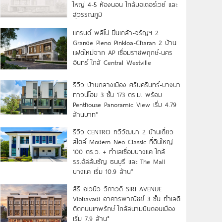
ใหญ่ 4-5 ห้องนอน ใกล้มอเตอร์เวย์ และ
สุวรรณภูมิ
แกรนด์ พลีโน่ ปิ่นเกล้า-จรัญฯ 2
Grande Pleno Pinkloa-Charan 2 บ้าน
แฝดใหม่จาก AP เชื่อมราชพฤกษ์-นคร
อินทร์ ใกล้ Central Westville
รีวิว บ้านกลางเมือง ศรีนครินทร์-บางนา
ทาวน์โฮม 3 ชั้น 173 ตร.ม. พร้อม
Penthouse Panoramic View เริ่ม 4.79
ล้านบาท*
รีวิว CENTRO ทวีวัฒนา 2 บ้านเดี่ยว
สไตล์ Modern Neo Classic ที่ดินใหญ่
100 ตร.ว. + ทำเลเชื่อมบางแค ใกล้
รร.อัสสัมชัญ ธนบุรี และ The Mall
บางแค เริ่ม 10.9 ล้าน*
สิริ อเวนิว วิภาวดี SIRI AVENUE
Vibhavadi อาคารพาณิชย์ 3 ชั้น ทำเลดี
ติดถนนเทพรักษ์ ใกล้สนามบินดอนเมือง
เริ่ม 7.9 ล้าน*