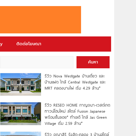
ry
ติดต่อโฆษณา
ค้นหา
รีวิว Nova Westgate บ้านเดี่ยว และ
บ้านแฝด ใกล้ Central Westgate และ
MRT คลองบางไผ่ เริ่ม 4.29 ล้าน*
รีวิว RESEO HOME กาญจนา-เวสต์เกต
ทาวน์โฮมใหม่ สไตล์ Fusion Japanese
พร้อมชั้นลอย* ทำเลดี ใกล้ Jas Green
Village เริ่ม 2.59 ล้าน*
รีวิว อณาสิริ รังสิต-คลอง 3 บ้านสไตล์