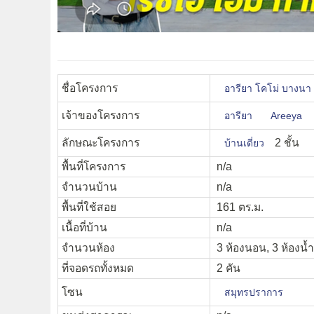
ชื่อโครงการ
อารียา โคโม่ บางน
เจ้าของโครงการ
อารียา
Areeya
ลักษณะโครงการ
2 ชั้น
บ้านเดี่ยว
พื้นที่โครงการ
n/a
จำนวนบ้าน
n/a
พื้นที่ใช้สอย
161 ตร.ม.
เนื้อที่บ้าน
n/a
จำนวนห้อง
3 ห้องนอน, 3 ห้องน้
ที่จอดรถทั้งหมด
2 คัน
โซน
สมุทรปราการ