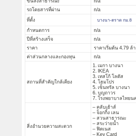
ขนส่งสาธารณะ
n/a
รถโดยสารที่ผ่าน
n/a
ที่ตั้ง
บางนา-ตราด กม.8
กำหนดการ
n/a
ปีที่สร้างเสร็จ
n/a
ราคา
ราคาเริ่มต้น 4.79 ล
ค่าส่วนกลางและกองทุน
n/a
1. เมกา บางนา
2. IKEA
3. เทสโก้ โลตัส
สถานที่สำคัญใกล้เคียง
4. โฮมโปร
5. เซ็นทรัล บางนา
6. บุญถาวร
7. โรงพยาบาลไทยนค
– คลับเฮ้าส์
– จ็อกกิ้ง เลน
– สวนสาธารณะ
– สระว่ายน้ำ
สิ่งอำนวยความสะดวก
– ฟิตเนส
– Key Card