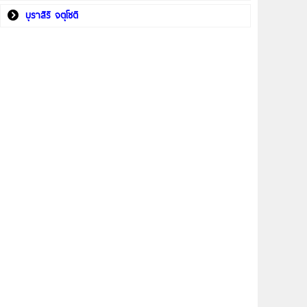
บุราสิริ จตุโชติ