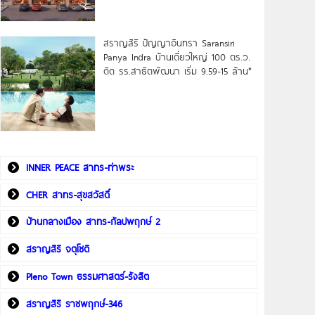
สราญสิริ ปัญญาอินทรา Saransiri
Panya Indra บ้านเดี่ยวใหญ่ 100 ตร.ว.
ดิด รร.สาธิตพัฒนา เริ่ม 9.59-15 ล้าน*
INNER PEACE สาทร-ท่าพระ
CHER สาทร-สุขสวัสดิ์
บ้านกลางเมือง สาทร-กัลปพฤกษ์ 2
สราญสิริ จตุโชติ
Pleno Town ธรรมศาสตร์-รังสิต
สราญสิริ ราชพฤกษ์-346