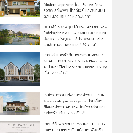
Modern Japanese ใกล้ Future Park
รังสิต รถไฟฟ้า โทลล์เวย์ และสนามบิน
ดอนเมือง เริ่ม 4.19 ล้านบาท*
อณาสิริ ราชพฤกษ์ตัดใหม่ Anasiri New
Ratchaphruek บ้านสไตล์เมดิเตอร์เรเนียน
ส่วนกลางใหญ่กว่า 3 ไร่ พร้อม Lake
และสระระบบเกลือ เริ่ม 4.39 ล้าน*
แกรนด์ เบอร์ลิงตัน เพชรเกษม-สาย 4
GRAND BURLINGTON Petchkasem-Sai
4 บ้านหรูดีไซน์ Modern Classic Luxury
เริ่ม 5.99 ล้าน*
เซนโทร ติวานนท์-งามวงศ์วาน CENTRO
Tiwanon-Ngamwongwan บ้านเดี่ยว
ดีไซน์ใหม่จาก AP Thai ใกล้ทางด่วนและ
รถไฟฟ้า เริ่ม 12-16 ล้าน*
เดอะ ซิตี้ พระราม 9-อ่อนนุช THE CITY
Rama 9-Onnut บ้านเดี่ยวหรูฟังก์ชัน