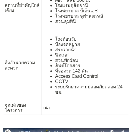
MRT สีลม 500 ม.
สถานที่สำคัญใกล้
โรงแรมดุสิตธานี
เคียง
โรงพยาบาล บีเอ็นเอช
โรงพยาบาล จุฬาลงกรณ์
สวนลุมพินี
โถงต้อนรับ
ห้องจดหมาย
สระว่ายน้ำ
ฟิตเนส
สวนพักผ่อน
สิ่งอำนวยความ
ลิฟต์โดยสาร
สะดวก
ที่จอดรถ 142 คัน
Access Card Control
CCTV
ระบบรักษาความปลอดภัยตลอด 24
ชม.
จุดเด่นของ
n/a
โครงการ