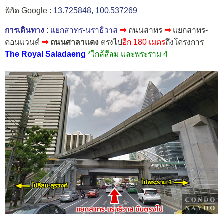
พิกัด Google :
13.725848, 100.537269
การเดินทาง
:
แยกสาทร-นราธิวาส
⇒
ถนนสาทร
⇒
แยกสาทร-
คอนแวนต์
⇒
ถนนศาลาแดง
ตรงไป
อีก 180 เมตร
ถึงโครงการ
The Royal Saladaeng​
*ใกล้สีลม และพระราม 4