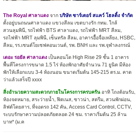
The Royal ศาลาแดง
จาก
บริษัท ชาร์เตอร์ สแคว์ โฮลดิ้ง จำกัด
ตั้งอยู่บนถนนศาลาแดง แขวงสีลม เขตบางรัก กทม. ใกล้
สวนลุมพินี, รถไฟฟ้า BTS ศาลาแดง, รถไฟฟ้า MRT สีลม,
รถไฟฟ้า MRT ลุมพินี, เซ็นทรัล สีลม, อาคารอื้อจื่อเหลียง, HSBC,
สีลม, รร.เซนต์โยเซฟคอนเวนต์, รพ. BNH และ รพ.จุฬาลงกรณ์
เดอะ รอยัล ศาลาแดง
เป็นคอนโด High Rise 29 ชั้น 1 อาคาร
พื้นที่โครงการขนาด 1.5 ไร่ ห้องพักอาศัยจำนวน 71 ยูนิต มีห้อง
พักให้เลือกแบบ 3-4 ห้องนอน ขนาดเริ่มต้น 145-215 ตร.ม. คาด
ว่าแล้วเสร็จปี xxxx
สิ่งอำนวยความสะดวกภายในโครงการครบครัน
อาทิ โถงต้อนรับ,
ห้องจดหมาย, สระว่ายน้ำ, ฟิตเนส, ซาวน่า, สตรีม, สวนพักผ่อน,
ลิฟต์โดยสาร, ที่จอดรถ 142 คัน, Access Card Control, CCTV,
ระบบรักษาความปลอดภัยตลอด 24 ชม. ราคาเริ่มต้น 25 ล้าน
บาท* (ม.ค