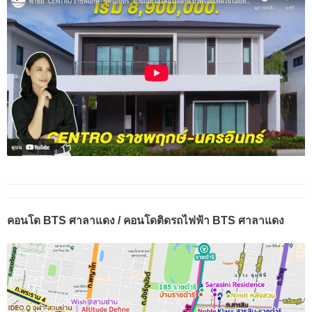
คอนโด BTS ศาลาแดง / คอนโดติดรถไฟฟ้า BTS ศาลาแดง