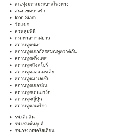
สน.ทุ่งมหาเมฆ/บางโพงพาง
สนง.เขตบางรัก
Icon Siam
วัดแขก
สวนลุมพินี
กรมท่าอากาศยาน
สถานทูตพม่า
สถานทูตเอกอัครสมณทูตวาติกัน
สถานทูตฝรั่งเศส
สถานทูตสิงคโปร์
สถานทูตออสเตรเลีย
สถานทูตมาเลเซีย
สถานทูตเยอรมัน
สถานทูตเดนมาร์ก
สถานทูตญี่ปุ่น
สถานทูตอเมริกา
รพ.เลิดสิน
รพ.เซนต์หลุยส์
รพ.กรุงเทพคริสเตียน