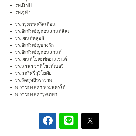
รพ.BNH
รพ.จุฬา
รร.กรุงเทพคริสเตียน
รร.อัสสัมชัญคอนแวนต์สีลม
รร.เซนต์หลุยส์
รร.อัสสัมชัญบางรัก
รร.อัสสัมชัญคอนแวนต์
รร.เซนต์โยเซฟคอนแวนต์
รร.นานาชาติโชรส์เบอรี่
รร.สตรีศรีสุริโยทัย
รร.วัดสุทธิวราราม
ม.ราชมงคลฯ พระนครใต้
ม.ราชมงคลกรุงเทพฯ