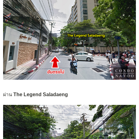
ผ่าน
The Legend Saladaeng