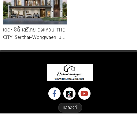
เดอะ ซิตี้ เสรีไทย-วงแหวน THE
CITY Serithai-Wongwaen บ้าน
เดี่ยวหรู ดีไซน์ใหม่ จาก AP
แลกลิงค์