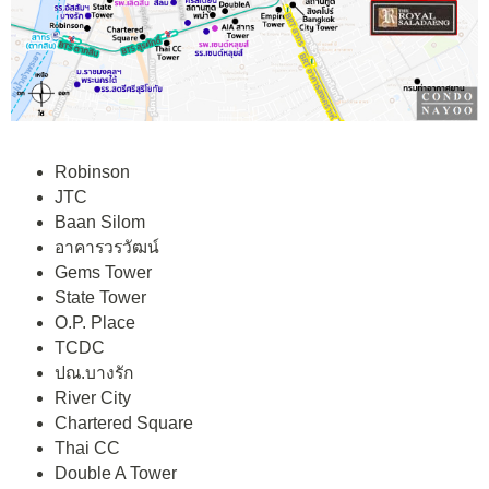
Robinson
JTC
Baan Silom
อาคารวรวัฒน์
Gems Tower
State Tower
O.P. Place
TCDC
ปณ.บางรัก
River City
Chartered Square
Thai CC
Double A Tower