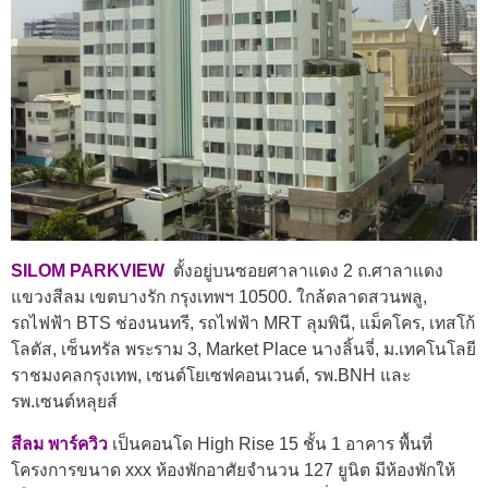
SILOM PARKVIEW
ตั้งอยู่บนซอยศาลาแดง 2 ถ.ศาลาแดง
แขวงสีลม เขตบางรัก กรุงเทพฯ 10500. ใกล้ตลาดสวนพลู,
รถไฟฟ้า BTS ช่องนนทรี, รถไฟฟ้า MRT ลุมพินี, แม็คโคร, เทสโก้
โลตัส, เซ็นทรัล พระราม 3, Market Place นางลิ้นจี่, ม.เทคโนโลยี
ราชมงคลกรุงเทพ, เซนต์โยเซฟคอนเวนต์, รพ.BNH และ
รพ.เซนต์หลุยส์
สีลม พาร์ควิว
เป็นคอนโด High Rise 15 ชั้น 1 อาคาร พื้นที่
โครงการขนาด xxx ห้องพักอาศัยจำนวน 127 ยูนิต มีห้องพักให้