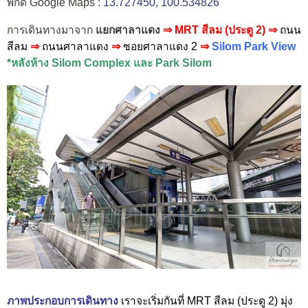
พิกัด Google Maps :
13.727450, 100.534826
การเดินทางมาจาก
แยกศาลาแดง
⇒
MRT สีลม (ประตู 2)
⇒
ถนน
สีลม
⇒
ถนนศาลาแดง
⇒
ซอยศาลาแดง 2
⇒
Silom Park View
*หลังห้าง Silom Complex และ Park Silom
ภาพประกอบการเดินทาง
เราจะเริ่มกันที่ MRT สีลม (ประตู 2) มุ่ง