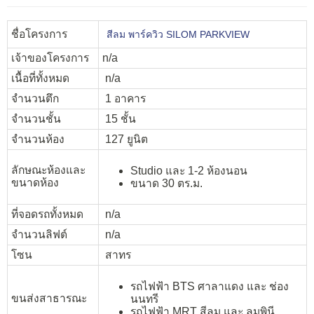
ชื่อโครงการ
สีลม พาร์ควิว SILOM PARKVIEW
เจ้าของโครงการ
n/a
เนื้อที่ทั้งหมด
n/a
จำนวนตึก
1 อาคาร
จำนวนชั้น
15 ชั้น
จำนวนห้อง
127 ยูนิต
ลักษณะห้องและ
Studio และ 1-2 ห้องนอน
ขนาดห้อง
ขนาด 30 ตร.ม.
ที่จอดรถทั้งหมด
n/a
จำนวนลิฟต์
n/a
โซน
สาทร
รถไฟฟ้า BTS ศาลาแดง และ ช่อง
ขนส่งสาธารณะ
นนทรี
รถไฟฟ้า MRT สีลม และ ลุมพินี