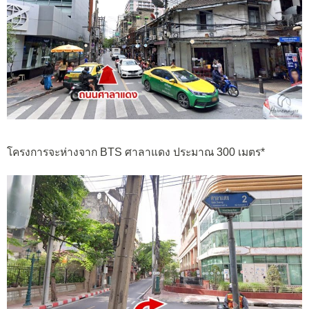
โครงการจะห่างจาก BTS ศาลาแดง ประมาณ 300 เมตร*