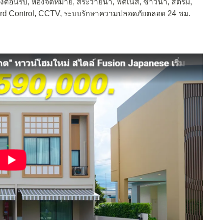
งต้อนรับ, ห้องจดหมาย, สระว่ายน้ำ, ฟิตเนส, ซาวน่า, สตรีม,
 Card Control, CCTV, ระบบรักษาความปลอดภัยตลอด 24 ชม.