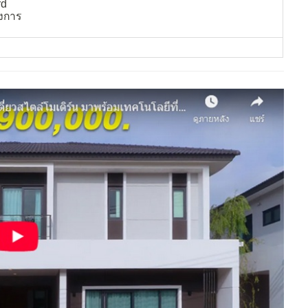
rd
งการ