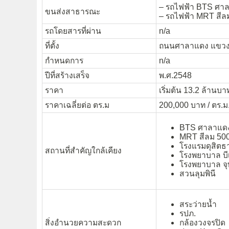
– รถไฟฟ้า BTS ศาล
ขนส่งสาธารณะ
– รถไฟฟ้า MRT สีล
รถโดยสารที่ผ่าน
n/a
ที่ตั้ง
ถนนศาลาแดง แขวงสี
กำหนดการ
n/a
ปีที่สร้างเสร็จ
พ.ศ.2548
ราคา
เริ่มต้น 13.2 ล้านบา
ราคาเฉลี่ยต่อ ตร.ม
200,000 บาท / ตร.ม
BTS ศาลาแดง
MRT สีลม 500
โรงแรมดุสิตธ
สถานที่สำคัญใกล้เคียง
โรงพยาบาล บี
โรงพยาบาล จ
สวนลุมพินี
สระว่ายน้ำ
รปภ.
สิ่งอำนวยความสะดวก
กล้องวงจรปิด