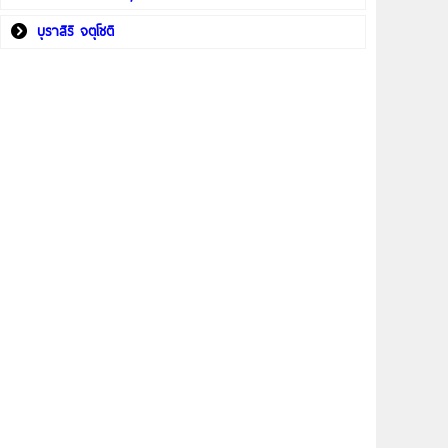
บุราสิริ จตุโชติ