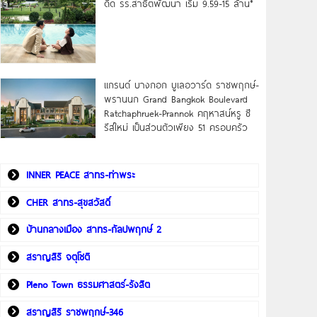
ดิด รร.สาธิตพัฒนา เริ่ม 9.59-15 ล้าน*
แกรนด์ บางกอก บูเลอวาร์ด ราชพฤกษ์-
พรานนก Grand Bangkok Boulevard
Ratchaphruek-Prannok คฤหาสน์หรู ซี
รีส์ใหม่ เป็นส่วนตัวเพียง 51 ครอบครัว
INNER PEACE สาทร-ท่าพระ
CHER สาทร-สุขสวัสดิ์
บ้านกลางเมือง สาทร-กัลปพฤกษ์ 2
สราญสิริ จตุโชติ
Pleno Town ธรรมศาสตร์-รังสิต
สราญสิริ ราชพฤกษ์-346