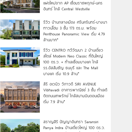
แฝดใหม่จาก AP เชื่อมราชพฤกษ์-นคร
อินทร์ ใกล้ Central Westville
รีวิว บ้านกลางเมือง ศรีนครินทร์-บางนา
ทาวน์โฮม 3 ชั้น 173 ตร.ม. พร้อม
Penthouse Panoramic View เริ่ม 4.79
ล้านบาท*
รีวิว CENTRO ทวีวัฒนา 2 บ้านเดี่ยว
สไตล์ Modern Neo Classic ที่ดินใหญ่
100 ตร.ว. + ทำเลเชื่อมบางแค ใกล้
รร.อัสสัมชัญ ธนบุรี และ The Mall
บางแค เริ่ม 10.9 ล้าน*
สิริ อเวนิว วิภาวดี SIRI AVENUE
Vibhavadi อาคารพาณิชย์ 3 ชั้น ทำเลดี
ติดถนนเทพรักษ์ ใกล้สนามบินดอนเมือง
เริ่ม 7.9 ล้าน*
สราญสิริ ปัญญาอินทรา Saransiri
Panya Indra บ้านเดี่ยวใหญ่ 100 ตร.ว.