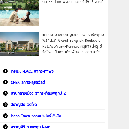
ดิด รร.สาธิตพัฒนา เริ่ม 9.59-15 ล้าน*
แกรนด์ บางกอก บูเลอวาร์ด ราชพฤกษ์-
พรานนก Grand Bangkok Boulevard
Ratchaphruek-Prannok คฤหาสน์หรู ซี
รีส์ใหม่ เป็นส่วนตัวเพียง 51 ครอบครัว
INNER PEACE สาทร-ท่าพระ
CHER สาทร-สุขสวัสดิ์
บ้านกลางเมือง สาทร-กัลปพฤกษ์ 2
สราญสิริ จตุโชติ
Pleno Town ธรรมศาสตร์-รังสิต
สราญสิริ ราชพฤกษ์-346