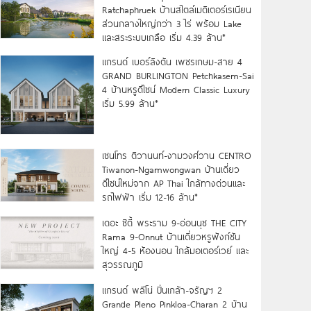
Ratchaphruek บ้านสไตล์เมดิเตอร์เรเนียน
ส่วนกลางใหญ่กว่า 3 ไร่ พร้อม Lake
และสระระบบเกลือ เริ่ม 4.39 ล้าน*
แกรนด์ เบอร์ลิงตัน เพชรเกษม-สาย 4
GRAND BURLINGTON Petchkasem-Sai
4 บ้านหรูดีไซน์ Modern Classic Luxury
เริ่ม 5.99 ล้าน*
เซนโทร ติวานนท์-งามวงศ์วาน CENTRO
Tiwanon-Ngamwongwan บ้านเดี่ยว
ดีไซน์ใหม่จาก AP Thai ใกล้ทางด่วนและ
รถไฟฟ้า เริ่ม 12-16 ล้าน*
เดอะ ซิตี้ พระราม 9-อ่อนนุช THE CITY
Rama 9-Onnut บ้านเดี่ยวหรูฟังก์ชัน
ใหญ่ 4-5 ห้องนอน ใกล้มอเตอร์เวย์ และ
สุวรรณภูมิ
แกรนด์ พลีโน่ ปิ่นเกล้า-จรัญฯ 2
Grande Pleno Pinkloa-Charan 2 บ้าน