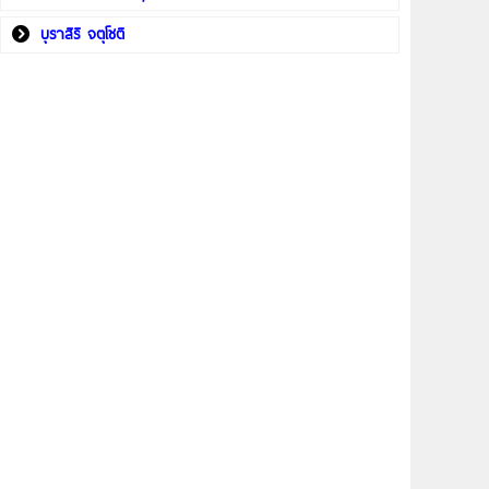
บุราสิริ จตุโชติ