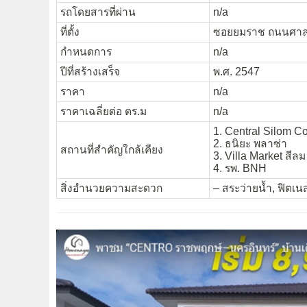
รถโดยสารที่ผ่าน
n/a
ที่ตั้ง
ซอยยมราช ถนนศาลา
กำหนดการ
n/a
ปีที่สร้างเสร็จ
พ.ศ. 2547
ราคา
n/a
ราคาเฉลี่ยต่อ ตร.ม
n/a
1. Central Silom C
2. ธนิยะ พลาซ่า
สถานที่สำคัญใกล้เคียง
3. Villa Market สีลม
4. รพ. BNH
สิ่งอำนวยความสะดวก
– สระว่ายน้ำ, ฟิตเน