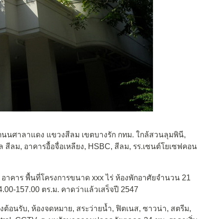
 ถนนศาลาแดง แขวงสีลม เขตบางรัก กทม. ใกล้สวนลุมพินี,
 สีลม, อาคารอื้อจื่อเหลียง, HSBC, สีลม, รร.เซนต์โยเซฟคอน
 อาคาร พื้นที่โครงการขนาด xxx ไร่ ห้องพักอาศัยจำนวน 21
64.00-157.00 ตร.ม. คาดว่าแล้วเสร็จปี 2547
งต้อนรับ, ห้องจดหมาย, สระว่ายน้ำ, ฟิตเนส, ซาวน่า, สตรีม,