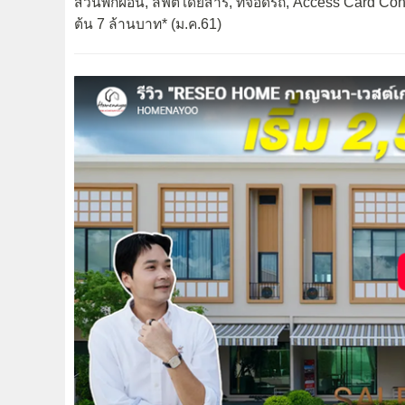
สวนพักผ่อน, ลิฟต์โดยสาร, ที่จอดรถ, Access Card C
ต้น 7 ล้านบาท* (ม.ค.61)