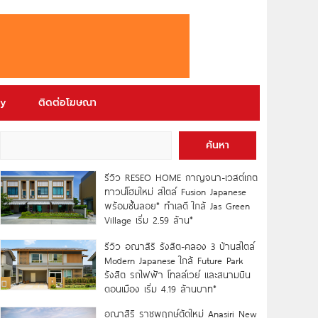
ry
ติดต่อโฆษณา
ค้นหา
รีวิว RESEO HOME กาญจนา-เวสต์เกต
ทาวน์โฮมใหม่ สไตล์ Fusion Japanese
พร้อมชั้นลอย* ทำเลดี ใกล้ Jas Green
Village เริ่ม 2.59 ล้าน*
รีวิว อณาสิริ รังสิต-คลอง 3 บ้านสไตล์
Modern Japanese ใกล้ Future Park
รังสิต รถไฟฟ้า โทลล์เวย์ และสนามบิน
ดอนเมือง เริ่ม 4.19 ล้านบาท*
อณาสิริ ราชพฤกษ์ตัดใหม่ Anasiri New