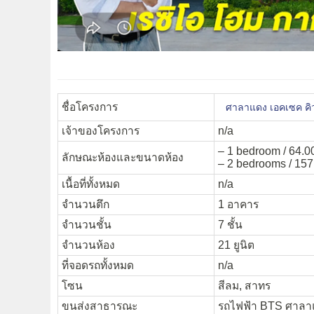
ชื่อโครงการ
ศาลาแดง เอคเซค คิว
เจ้าของโครงการ
n/a
– 1 bedroom / 64.0
ลักษณะห้องและขนาดห้อง
– 2 bedrooms / 157
เนื้อที่ทั้งหมด
n/a
จำนวนตึก
1 อาคาร
จำนวนชั้น
7 ชั้น
จำนวนห้อง
21 ยูนิต
ที่จอดรถทั้งหมด
n/a
โซน
สีลม, สาทร
ขนส่งสาธารณะ
รถไฟฟ้า BTS ศาลา