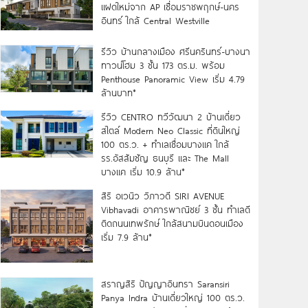
แฝดใหม่จาก AP เชื่อมราชพฤกษ์-นคร
อินทร์ ใกล้ Central Westville
รีวิว บ้านกลางเมือง ศรีนครินทร์-บางนา
ทาวน์โฮม 3 ชั้น 173 ตร.ม. พร้อม
Penthouse Panoramic View เริ่ม 4.79
ล้านบาท*
รีวิว CENTRO ทวีวัฒนา 2 บ้านเดี่ยว
สไตล์ Modern Neo Classic ที่ดินใหญ่
100 ตร.ว. + ทำเลเชื่อมบางแค ใกล้
รร.อัสสัมชัญ ธนบุรี และ The Mall
บางแค เริ่ม 10.9 ล้าน*
สิริ อเวนิว วิภาวดี SIRI AVENUE
Vibhavadi อาคารพาณิชย์ 3 ชั้น ทำเลดี
ติดถนนเทพรักษ์ ใกล้สนามบินดอนเมือง
เริ่ม 7.9 ล้าน*
สราญสิริ ปัญญาอินทรา Saransiri
Panya Indra บ้านเดี่ยวใหญ่ 100 ตร.ว.