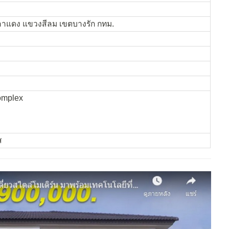
แดง แขวงสีลม เขตบางรัก กทม.
omplex
ส