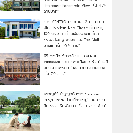
Penthouse Panoramic View เริ่ม 4.79
ล้านบาท*
รีวิว CENTRO ทวีวัฒนา 2 บ้านเดี่ยว
สไตล์ Modern Neo Classic ที่ดินใหญ่
100 ตร.ว. + ทำเลเชื่อมบางแค ใกล้
รร.อัสสัมชัญ ธนบุรี และ The Mall
บางแค เริ่ม 10.9 ล้าน*
สิริ อเวนิว วิภาวดี SIRI AVENUE
Vibhavadi อาคารพาณิชย์ 3 ชั้น ทำเลดี
ติดถนนเทพรักษ์ ใกล้สนามบินดอนเมือง
เริ่ม 7.9 ล้าน*
สราญสิริ ปัญญาอินทรา Saransiri
Panya Indra บ้านเดี่ยวใหญ่ 100 ตร.ว.
ดิด รร.สาธิตพัฒนา เริ่ม 9.59-15 ล้าน*