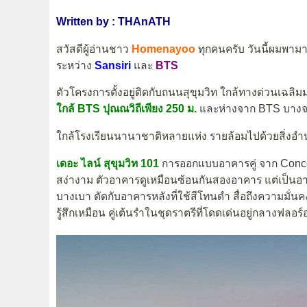
Written by : THAnATH
สวัสดีผู้อ่านชาว
Homenayoo
ทุกคนครับ วันนี้ผมพา
ระหว่าง
Sansiri
และ
BTS
ตัวโครงการตั้งอยู่ติดกับถนนสุขุมวิท ใกล้ทางด่วนเฉ
ใกล้ BTS ปุณณวิถีเพียง 250 ม.
และห่างจาก BTS บางจา
ใกล้โรงเรียนนานาชาติหลายแห่ง รายล้อมไปด้วยสิ่ง
เดอะ ไลน์ สุขุมวิท 101
การออกแบบอาคารคู่ จาก Conce
สง่างาม ตัวอาคารดูเหมือนซ้อนกันสองอาคาร แต่เป็นอา
บางเบา ตัดกับอาคารหลังที่ใช้สีโทนดำ สื่อถึงความมั่
รู้สึกเหมือน คู่เต้นรำในชุดราตรีที่โดดเด่นอยู่กลางฟลอร