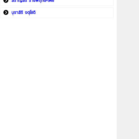
สราญสิริ ราชพฤกษ์-346
บุราสิริ จตุโชติ