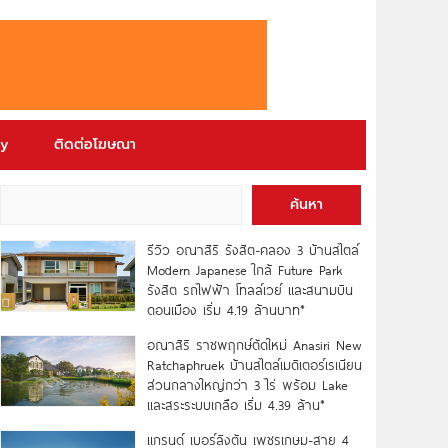
ry
ติดต่อโฆษณา
ค้นหา
รีวิว อณาสิริ รังสิต-คลอง 3 บ้านสไตล์
Modern Japanese ใกล้ Future Park
รังสิต รถไฟฟ้า โทลล์เวย์ และสนามบิน
ดอนเมือง เริ่ม 4.19 ล้านบาท*
อณาสิริ ราชพฤกษ์ตัดใหม่ Anasiri New
Ratchaphruek บ้านสไตล์เมดิเตอร์เรเนียน
ส่วนกลางใหญ่กว่า 3 ไร่ พร้อม Lake
และสระระบบเกลือ เริ่ม 4.39 ล้าน*
แกรนด์ เบอร์ลิงตัน เพชรเกษม-สาย 4