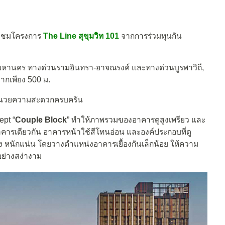
มาชมโครงการ
The Line สุขุมวิท 101
จากการร่วมทุนกัน
ลิมมหานคร ทางด่วนรามอินทรา-อาจณรงค์ และทางด่วนบูรพาวิถี,
กเพียง 500 ม.
อำนวยความสะดวกครบครัน
pt “
Couple Block
” ทำให้ภาพรวมของอาคารดูสูงเพรียว และ
คารเดียวกัน อาคารหน้าใช้สีโทนอ่อน และองค์ประกอบที่ดู
นคง หนักแน่น โดยวางตำแหน่งอาคารเยื้องกันเล็กน้อย ให้ความ
์อย่างสง่างาม