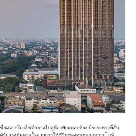
ชื่อมจากโถงลิฟต์กลางไปสู่ห้องพักแต่ละห้อง มีระยะทางที่สั้น
อาคาร ได้รับแรงบันดาลใจจากการใช้ชีวิตของคนหลากหลายไลฟ์