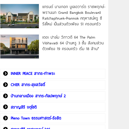
แกรนด์ บางกอก บูเลอวาร์ด ราชพฤกษ์-
พรานนก Grand Bangkok Boulevard
Ratchaphruek-Prannok คฤหาสน์หรู ซี
รีส์ใหม่ เป็นส่วนตัวเพียง 51 ครอบครัว
เดอะ ปาล์ม วิภาวดี 64 The Palm
Vibhavadi 64 บ้านหรู 3 ชั้น สังคมส่วน
ตัวเพียง 19 ครอบครัว เริ่ม 18 ล้าน*
INNER PEACE สาทร-ท่าพระ
CHER สาทร-สุขสวัสดิ์
บ้านกลางเมือง สาทร-กัลปพฤกษ์ 2
สราญสิริ จตุโชติ
Pleno Town ธรรมศาสตร์-รังสิต