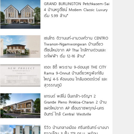
GRAND BURLINGTON Petchkasem-Sai
4 บ้านหรูดีไซน์ Modern Classic Luxury
เริ่ม 5.99 ล้าน*
เซนโทร ติวานนท์-งามวงศ์วาน CENTRO
Tiwanon-Ngamwongwan บ้านเดี่ยว
ดีไซน์ใหม่จาก AP Thai ใกล้ทางด่วนและ
รถไฟฟ้า เริ่ม 12-16 ล้าน*
เดอะ ซิตี้ พระราม 9-อ่อนนุช THE CITY
Rama 9-Onnut บ้านเดี่ยวหรูฟังก์ชัน
ใหญ่ 4-5 ห้องนอน ใกล้มอเตอร์เวย์ และ
สุวรรณภูมิ
แกรนด์ พลีโน่ ปิ่นเกล้า-จรัญฯ 2
Grande Pleno Pinkloa-Charan 2 บ้าน
แฝดใหม่จาก AP เชื่อมราชพฤกษ์-นคร
อินทร์ ใกล้ Central Westville
รีวิว บ้านกลางเมือง ศรีนครินทร์-บางนา
ทาวน์โฮม 3 ชั้น 173 ตร.ม. พร้อม