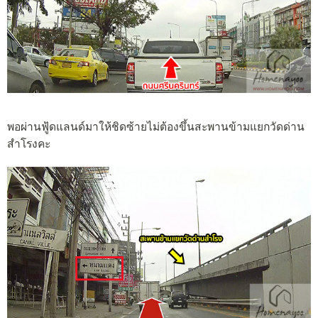
พอผ่านฟู้ดแลนด์มาให้ชิดซ้ายไม่ต้องขึ้นสะพานข้ามแยกวัดด่าน
สำโรงคะ