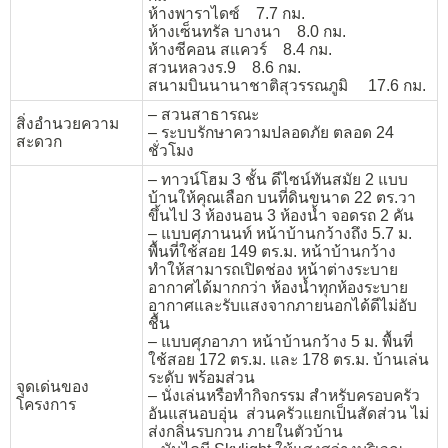
ห้างพาราไดซ์ 7.7 กม.
ห้างเซ็นทรัล บางนา 8.0 กม.
ห้างซีคอน สแควร์ 8.4 กม.
สวนหลวงร.9 8.6 กม.
สนามบินนานาชาติสุวรรณภูมิ 17.6 กม.
– สวนสาธารณะ
สิ่งอำนวยความ
– ระบบรักษาความปลอดภัย ตลอด 24
สะดวก
ชั่วโมง
– ทาวน์โฮม 3 ชั้น ดีไซน์ทันสมัย 2 แบบ
บ้านให้คุณเลือก บนที่ดินขนาด 22 ตร.วา
ขึ้นไป 3 ห้องนอน 3 ห้องน้ำ จอดรถ 2 คัน
– แบบศุภานนท์ หน้าบ้านกว้างถึง 5.7 ม.
พื้นที่ใช้สอย 149 ตร.ม. หน้าบ้านกว้าง
ทำให้สามารถเปิดช่อง หน้าต่างระบาย
อากาศได้มากกว่า ห้องน้ำทุกห้องระบาย
อากาศและรับแสงจากภายนอกได้ดีไม่อับ
ชื้น
– แบบศุภอาภา หน้าบ้านกว้าง 5 ม. พื้นที่
ใช้สอย 172 ตร.ม. และ 178 ตร.ม. บ้านเล่น
ระดับ พร้อมส่วน
จุดเด่นของ
– นั่งเล่นหรือทำกิจกรรม สำหรับครอบครัว
โครงการ
อันแสนอบอุ่น ส่วนครัวแยกเป็นสัดส่วน ไม่
ส่งกลิ่นรบกวน ภายในตัวบ้าน