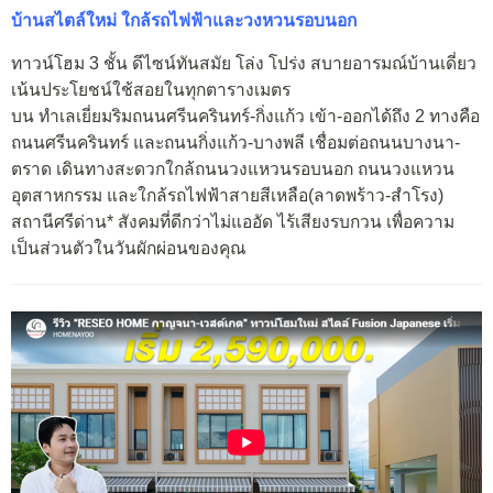
บ้านสไตล์ใหม่ ใกล้รถไฟฟ้าและวงหวนรอบนอก
ทาวน์โฮม 3 ชั้น ดีไซน์ทันสมัย โล่ง โปร่ง สบายอารมณ์บ้านเดี่ยว
เน้นประโยชน์ใช้สอยในทุกตารางเมตร
บน ทำเลเยี่ยมริมถนนศรีนครินทร์-กิ่งแก้ว เข้า-ออกได้ถึง 2 ทางคือ
ถนนศรีนครินทร์ และถนนกิ่งแก้ว-บางพลี เชื่อมต่อถนนบางนา-
ตราด เดินทางสะดวกใกล้ถนนวงแหวนรอบนอก ถนนวงแหวน
อุตสาหกรรม และใกล้รถไฟฟ้าสายสีเหลือ(ลาดพร้าว-สำโรง)
สถานีศรีด่าน* สังคมที่ดีกว่าไม่แออัด ไร้เสียงรบกวน เพื่อความ
เป็นส่วนตัวในวันผักผ่อนของคุณ