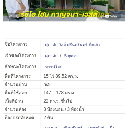
ชื่อโครงการ
ศุภาลัย วิลล์ ศรีนครินทร์-กิ่งแก้ว
เจ้าของโครงการ
/
ศุภาลัย
Supalai
ลักษณะโครงการ
ทาวน์โฮม
พื้นที่โครงการ
15 ไร่ 89.52 ตร.ว.
จำนวนบ้าน
n/a
พื้นที่ใช้สอย
147 – 178 ตร.ม.
เนื้อที่บ้าน
22 ตร.ว. ขึ้นไป
จำนวนห้อง
3 ห้องนอน / 3 ห้องน้ำ
ที่จอดรถทั้งหมด
2 คัน
,
,
,
บางนา
ศรีนครินทร์
เทพารักษ์
กิ่ง