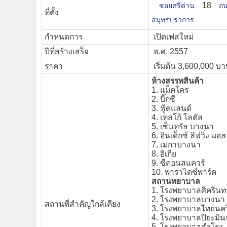
18
ซอยศรีด่าน
ถน
ที่ตั้ง
สมุทรปราการ
กำหนดการ
เปิดเฟสใหม่
ปีที่สร้างเสร็จ
พ.ศ. 2557
ราคา
เริ่มต้น 3,600,000 บาท
ห้างสรรพสินค้า
1. แม็คโคร
2. บิ๊กซี
3. ฟู้ดแลนด์
4. เทสโก้ โลตัส
5. เซ็นทรัล บางนา
6. อินเด็กซ์ ลิฟวิ่ง มอล
7. เมกาบางนา
8. อิเกีย
9. ซีคอนสแควร์
10. พาราไดซ์พาร์ค
สถานพยาบาล
1. โรงพยาบาลศิครินทร
2. โรงพยาบาลบางนา
สถานที่สำคัญใกล้เคียง
3. โรงพยาบาลไทยนคร
4. โรงพยาบาลปิยะมิน
5. โรงพยาบาลสำโรง