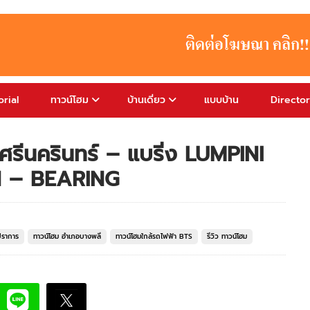
rial
ทาวน์โฮม
บ้านเดี่ยว
แบบบ้าน
Directo
์ ศรีนครินทร์ – แบริ่ง LUMPINI
 – BEARING
ปราการ
ทาวน์โฮม อำเภอบางพลี
ทาวน์โฮมใกล้รถไฟฟ้า BTS
รีวิว ทาวน์โฮม