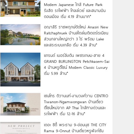
Modern Japanese ใกล้ Future Park
รังสิต รถไฟฟ้า โทลล์เวย์ และสนามบิน
ดอนเมือง เริ่ม 4.19 ล้านบาท*
อณาสิริ ราชพฤกษ์ตัดใหม่ Anasiri New
Ratchaphruek บ้านสไตล์เมดิเตอร์เรเนียน
ส่วนกลางใหญ่กว่า 3 ไร่ พร้อม Lake
และสระระบบเกลือ เริ่ม 4.39 ล้าน*
แกรนด์ เบอร์ลิงตัน เพชรเกษม-สาย 4
GRAND BURLINGTON Petchkasem-Sai
4 บ้านหรูดีไซน์ Modern Classic Luxury
เริ่ม 5.99 ล้าน*
เซนโทร ติวานนท์-งามวงศ์วาน CENTRO
Tiwanon-Ngamwongwan บ้านเดี่ยว
ดีไซน์ใหม่จาก AP Thai ใกล้ทางด่วนและ
รถไฟฟ้า เริ่ม 12-16 ล้าน*
เดอะ ซิตี้ พระราม 9-อ่อนนุช THE CITY
Rama 9-Onnut บ้านเดี่ยวหรูฟังก์ชัน