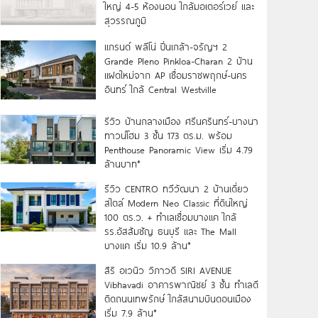
ใหญ่ 4-5 ห้องนอน ใกล้มอเตอร์เวย์ และ
สุวรรณภูมิ
แกรนด์ พลีโน่ ปิ่นเกล้า-จรัญฯ 2
Grande Pleno Pinkloa-Charan 2 บ้าน
แฝดใหม่จาก AP เชื่อมราชพฤกษ์-นคร
อินทร์ ใกล้ Central Westville
รีวิว บ้านกลางเมือง ศรีนครินทร์-บางนา
ทาวน์โฮม 3 ชั้น 173 ตร.ม. พร้อม
Penthouse Panoramic View เริ่ม 4.79
ล้านบาท*
รีวิว CENTRO ทวีวัฒนา 2 บ้านเดี่ยว
สไตล์ Modern Neo Classic ที่ดินใหญ่
100 ตร.ว. + ทำเลเชื่อมบางแค ใกล้
รร.อัสสัมชัญ ธนบุรี และ The Mall
บางแค เริ่ม 10.9 ล้าน*
สิริ อเวนิว วิภาวดี SIRI AVENUE
Vibhavadi อาคารพาณิชย์ 3 ชั้น ทำเลดี
ติดถนนเทพรักษ์ ใกล้สนามบินดอนเมือง
เริ่ม 7.9 ล้าน*