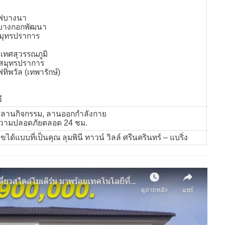
ซฟบางนา
ิบางกอกพัฒนา
สมุทรปราการ
ิเทศสุวรรณภูมิ
ร์สมุทรปราการ
ทิพวัล (เทพารักษ์)
ี
มลานกิจกรรม, ลานออกกำลังกาย
ความปลอดภัยตลอด 24 ชม.
ขได้แบบที่เป็นคุณ ลุมพินี ทาวน์ วิลล์ ศรีนครินทร์ – แบริ่ง