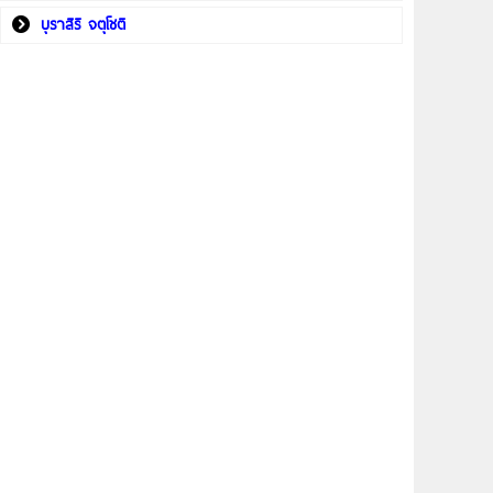
บุราสิริ จตุโชติ