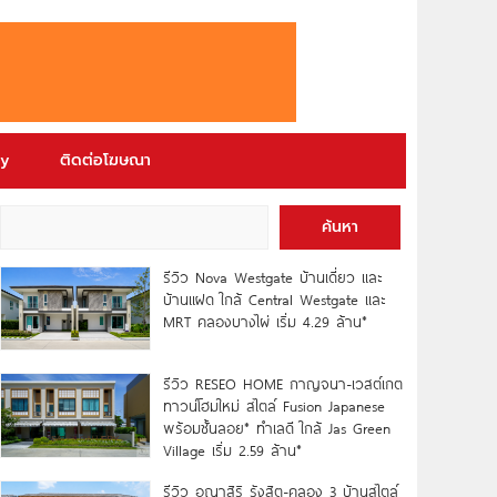
ry
ติดต่อโฆษณา
ค้นหา
รีวิว Nova Westgate บ้านเดี่ยว และ
บ้านแฝด ใกล้ Central Westgate และ
MRT คลองบางไผ่ เริ่ม 4.29 ล้าน*
รีวิว RESEO HOME กาญจนา-เวสต์เกต
ทาวน์โฮมใหม่ สไตล์ Fusion Japanese
พร้อมชั้นลอย* ทำเลดี ใกล้ Jas Green
Village เริ่ม 2.59 ล้าน*
รีวิว อณาสิริ รังสิต-คลอง 3 บ้านสไตล์