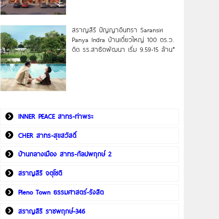
สราญสิริ ปัญญาอินทรา Saransiri
Panya Indra บ้านเดี่ยวใหญ่ 100 ตร.ว.
ดิด รร.สาธิตพัฒนา เริ่ม 9.59-15 ล้าน*
INNER PEACE สาทร-ท่าพระ
CHER สาทร-สุขสวัสดิ์
บ้านกลางเมือง สาทร-กัลปพฤกษ์ 2
สราญสิริ จตุโชติ
Pleno Town ธรรมศาสตร์-รังสิต
สราญสิริ ราชพฤกษ์-346