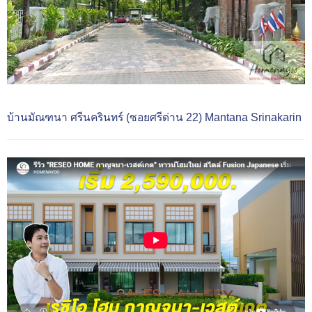
บ้านมัณฑนา ศรีนครินทร์ (ซอยศรีด่าน 22) Mantana Srinakarin