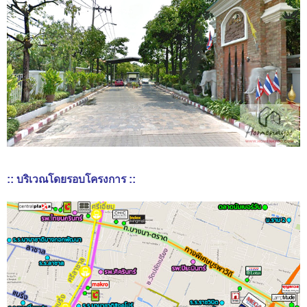
:: บริเวณโดยรอบโครงการ ::