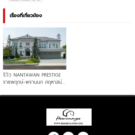
เรื่องที่เกี่ยวข้อง
รีวิว NANTAWAN PRESTIGE
ราชพฤกษ์-พรานนก คฤหาสน์
หรู French Chateau จาก LH
เริ่ม