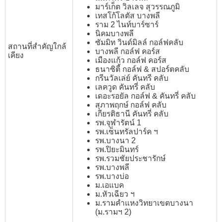
มาร์เก็ต วิลเลจ สุวรรณภูมิ
เทสโก้โลตัส บางพลี
ราม 2 ไนท์บาร์ซาร์
นิคมบางพลี
ซัมมิท วินด์มิลล์ กอล์ฟคลับ
สถานที่สำคัญใกล้
บางพลี กอล์ฟ คอร์ส
เคียง
เมืองแก้ว กอล์ฟ คอร์ส
ธนาซิตี้ กอล์ฟ & สปอร์ตคลับ
กรีนวัลเล่ย์ คันทรี คลับ
เลควูด คันทรี่ คลับ
เดอะรอยัล กอล์ฟ & คันทรี่ คลับ
สุภาพฤกษ์ กอล์ฟ คลับ
เกียรติธานี คันทรี่ คลับ
รพ.จุฬารัตน์ 1
รพ.เซ็นทรัลปาร์ค ฯ
รพ.บางนา 2
รพ.ปิยะมินทร์
รพ.รวมชัยประชารักษ์
รพ.บางพลี
รพ.บางบ่อ
ม.เอแบค
ม.หัวเฉียว ฯ
ม.รามคำแหงวิทยาเขตบางนา
(ม.รามฯ 2)