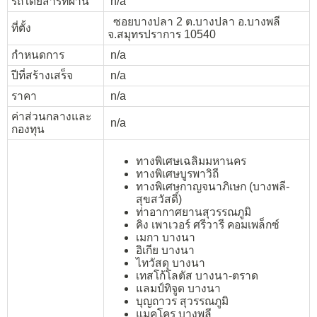
รถโดยสารที่ผ่าน
n/a
ซอยบางปลา 2 ต.บางปลา อ.บางพลี
ที่ตั้ง
จ.สมุทรปราการ 10540
กำหนดการ
n/a
ปีที่สร้างเสร็จ
n/a
ราคา
n/a
ค่าส่วนกลางและ
n/a
กองทุน
ทางพิเศษเฉลิมมหานคร
ทางพิเศษบูรพาวิถี
ทางพิเศษกาญจนาภิเษก (บางพลี-
สุขสวัสดิ์)
ท่าอากาศยานสุวรรณภูมิ
คิง เพาเวอร์ ศรีวารี คอมเพล็กซ์
เมกา บางนา
อิเกีย บางนา
ไทวัสดุ บางนา
เทสโก้โลตัส บางนา-ตราด
แลมป์ทิจูด บางนา
บุญถาวร สุวรรณภูมิ
แมคโคร บางพลี