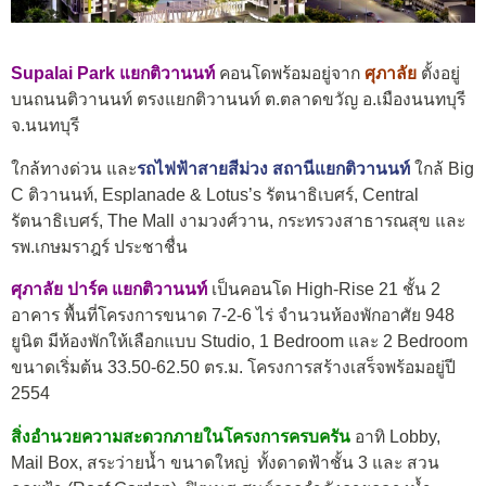
Supalai Park แยกติวานนท์
คอนโดพร้อมอยู่จาก
ศุภาลัย
ตั้งอยู่
บนถนนติวานนท์ ตรงแยกติวานนท์ ต.ตลาดขวัญ อ.เมืองนนทบุรี
จ.นนทบุรี
ใกล้ทางด่วน และ
รถไฟฟ้าสายสีม่วง สถานีแยกติวานนท์
ใกล้ Big
C ติวานนท์, Esplanade & Lotus’s รัตนาธิเบศร์, Central
รัตนาธิเบศร์, The Mall งามวงศ์วาน, กระทรวงสาธารณสุข และ
รพ.เกษมราฎร์ ประชาชื่น
ศุภาลัย ปาร์ค แยกติวานนท์
เป็นคอนโด High-Rise 21 ชั้น 2
อาคาร พื้นที่โครงการขนาด 7-2-6 ไร่ จำนวนห้องพักอาศัย 948
ยูนิต มีห้องพักให้เลือกแบบ Studio, 1 Bedroom และ 2 Bedroom
ขนาดเริ่มต้น 33.50-62.50 ตร.ม. โครงการสร้างเสร็จพร้อมอยู่ปี
2554
สิ่งอำนวยความสะดวกภายในโครงการครบครัน
อาทิ Lobby,
Mail Box, สระว่ายน้ำ ขนาดใหญ่ ทั้งดาดฟ้าชั้น 3 และ สวน