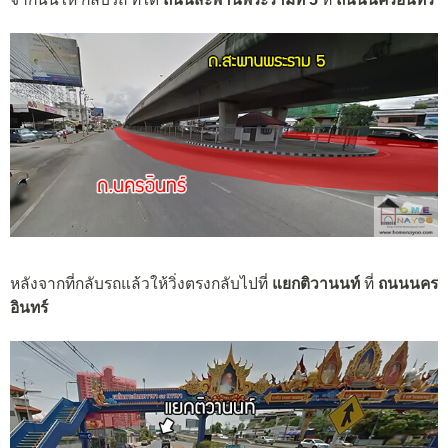
หลังจากที่กลับรถแล้วให้วิ่งตรงกลับไปที่
แยกติวานนท์
ที่
ถนนนคร
อินทร์