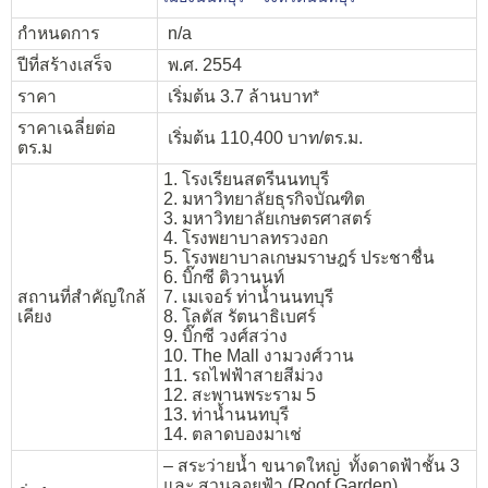
กำหนดการ
n/a
ปีที่สร้างเสร็จ
พ.ศ. 2554
ราคา
เริ่มต้น 3.7 ล้านบาท*
ราคาเฉลี่ยต่อ
เริ่มต้น 110,400 บาท/ตร.ม.
ตร.ม
1. โรงเรียนสตรีนนทบุรี
2. มหาวิทยาลัยธุรกิจบัณฑิต
3. มหาวิทยาลัยเกษตรศาสตร์
4. โรงพยาบาลทรวงอก
5. โรงพยาบาลเกษมราษฎร์ ประชาชื่น
6. บิ๊กซี ติวานนท์
สถานที่สำคัญใกล้
7. เมเจอร์ ท่าน้ำนนทบุรี
เคียง
8. โลตัส รัตนาธิเบศร์
9. บิ๊กซี วงศ์สว่าง
10. The Mall งามวงศ์วาน
11. รถไฟฟ้าสายสีม่วง
12. สะพานพระราม 5
13. ท่าน้ำนนทบุรี
14. ตลาดบองมาเช่
– สระว่ายน้ำ ขนาดใหญ่ ทั้งดาดฟ้าชั้น 3
และ สวนลอยฟ้า (Roof Garden)