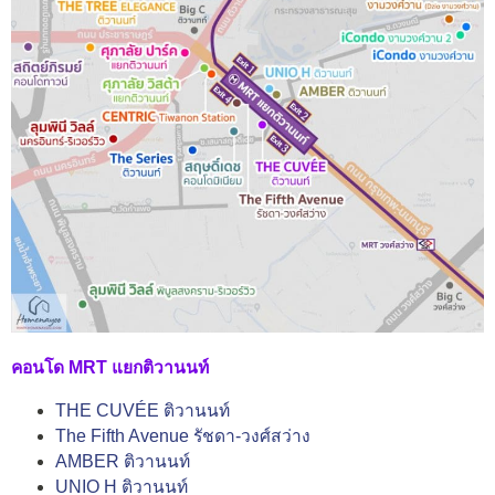
คอนโด MRT แยกติวานนท์
THE CUVÉE ติวานนท์
The Fifth Avenue รัชดา-วงศ์สว่าง
AMBER ติวานนท์
UNIO H ติวานนท์