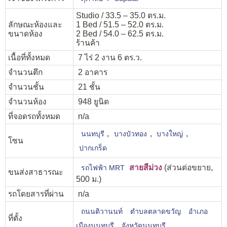
Studio / 33.5 – 35.0 ตร.ม.
ลักษณะห้องและ
1 Bed / 51.5 – 52.0 ตร.ม.
ขนาดห้อง
2 Bed / 54.0 – 62.5 ตร.ม.
ร้านค้า
เนื้อที่ทั้งหมด
7 ไร่ 2 งาน 6 ตร.ว.
จำนวนตึก
2 อาคาร
จำนวนชั้น
21 ชั้น
จำนวนห้อง
948 ยูนิต
ที่จอดรถทั้งหมด
n/a
,
,
,
นนทบุรี
บางบัวทอง
บางใหญ่
โซน
ปากเกร็ด
สายสีม่วง
(ส่วนต่อขยาย,
รถไฟฟ้า MRT
ขนส่งสาธารณะ
500 ม.)
รถโดยสารที่ผ่าน
n/a
ถนนติวานนท์
ตำบลตลาดขวัญ
อำเภอ
ที่ตั้ง
เมืองนนทบุรี
จังหวัดนนทบุรี