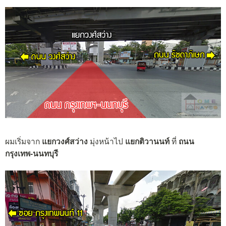
ผมเริ่มจาก
แ
ยกวงศ์สว่าง
มุ่งหน้าไป
แยกติวานนท์
ที่
ถนน
กรุงเทพ-นนทบุรี