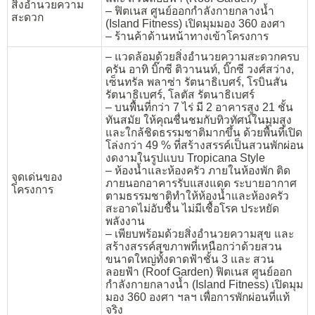
สิ่งอำนวยความ
– ฟิตเนส ศูนย์ออกกำลังกายกลางน้ำ
สะดวก
(Island Fitness) เปิดมุมมอง 360 องศา
– ร้านค้าด้านหน้าทางเข้าโครงการ
– แวดล้อมด้วยสิ่งอำนวยความสะดวกครบ
ครัน อาทิ บิ๊กซี ติวานนท์, บิ๊กซี วงศ์สว่าง,
เซ็นทรัล พลาซ่า รัตนาธิเบศร์, โรบินสัน
รัตนาธิเบศร์, โลตัส รัตนาธิเบศร์
– บนพื้นที่กว่า 7 ไร่ มี 2 อาคารสูง 21 ชั้น
ทันสมัย ให้คุณชื่นชมกับทิวทัศน์ในมุมสูง
และใกล้ชิดธรรมชาติมากขึ้น ด้วยพื้นที่เปิด
โล่งกว่า 49 % ที่สร้างสรรค์เป็นสวนพักผ่อน
งดงามในรูปแบบ Tropicana Style
– ห้องน้ำและห้องครัว ภายในห้องพัก ติด
จุดเด่นของ
ภายนอกอาคารรับแสงแดด ระบายอากาศ
โครงการ
ตามธรรมชาติทำให้ห้องน้ำและห้องครัว
สะอาดไม่อับชื้น ไม่มีเชื้อโรค ประหยัด
พลังงาน
– เพียบพร้อมด้วยสิ่งอำนวยความสุข และ
สร้างสรรค์สุขภาพที่เหนือกว่าด้วยสวน
ขนาดใหญ่ทั้งดาดฟ้าชั้น 3 และ สวน
ลอยฟ้า (Roof Garden) ฟิตเนส ศูนย์ออก
กำลังกายกลางน้ำ (Island Fitness) เปิดมุม
มอง 360 องศา ฯลฯ เพื่อการพักผ่อนที่แท้
จริง