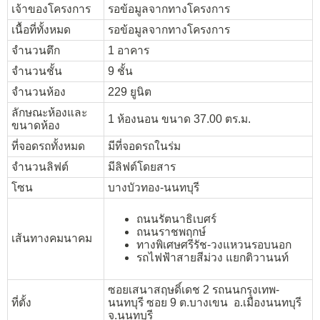
เจ้าของโครงการ
รอข้อมูลจากทางโครงการ
เนื้อที่ทั้งหมด
รอข้อมูลจากทางโครงการ
จำนวนตึก
1 อาคาร
จำนวนชั้น
9 ชั้น
จำนวนห้อง
229 ยูนิต
ลักษณะห้องและ
1 ห้องนอน ขนาด 37.00 ตร.ม.
ขนาดห้อง
ที่จอดรถทั้งหมด
มีที่จอดรถในร่ม
จำนวนลิฟต์
มีลิฟต์โดยสาร
โซน
บางบัวทอง-นนทบุรี
ถนนรัตนาธิเบศร์
ถนนราชพฤกษ์
เส้นทางคมนาคม
ทางพิเศษศรีรัช-วงแหวนรอบนอก
รถไฟฟ้าสายสีม่วง แยกติวานนท์
ซอยเสนาสฤษดิ์เดช 2 รถนนกรุงเทพ-
ที่ตั้ง
นนทบุรี ซอย 9 ต.บางเขน อ.เมืองนนทบุรี
จ.นนทบุรี