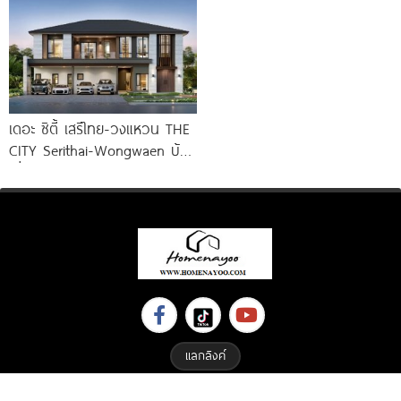
เดอะ ซิตี้ เสรีไทย-วงแหวน THE
CITY Serithai-Wongwaen บ้าน
เดี่ยวหรู ดีไซน์ใหม่ จาก AP
แลกลิงค์