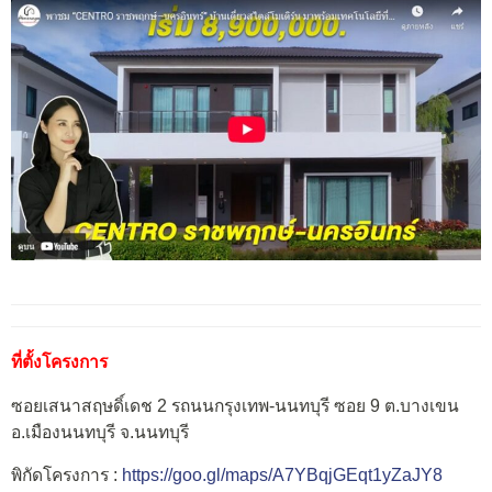
ที่ตั้งโครงการ
ซอยเสนาสฤษดิ์เดช 2 รถนนกรุงเทพ-นนทบุรี ซอย 9 ต.บางเขน
อ.เมืองนนทบุรี จ.นนทบุรี
พิกัดโครงการ :
https://goo.gl/maps/A7YBqjGEqt1yZaJY8