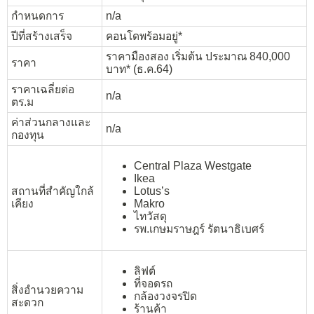
กำหนดการ
n/a
ปีที่สร้างเสร็จ
คอนโดพร้อมอยู่*
ราคามืองสอง เริ่มต้น ประมาณ 840,000
ราคา
บาท* (ธ.ค.64)
ราคาเฉลี่ยต่อ
n/a
ตร.ม
ค่าส่วนกลางและ
n/a
กองทุน
Central Plaza Westgate
Ikea
สถานที่สำคัญใกล้
Lotus’s
เคียง
Makro
ไทวัสดุ
รพ.เกษมราษฎร์ รัตนาธิเบศร์
ลิฟต์
ที่จอดรถ
สิ่งอำนวยความ
กล้องวงจรปิด
สะดวก
ร้านค้า