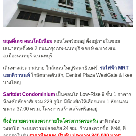
สฤษดิ์เดช คอนโดมิเนียม
คอนโดพร้อมอยู่ ตั้งอยู่ภายในซอย
เสนาสฤษดิ์เดช 2 ถนนกรุงเทพ-นนทบุรี ซอย 9 ต.บางเขน
อ.เมืองนนทบุรี จ.นนทบุรี
เดินทางสะดวกสบาย ใกล้ถนนใหญ่รัตนาธิเบศร์,
รถไฟฟ้า MRT
แยกติวานนท์
ใกล้ตลาดต้นสัก, Central Plaza WestGate & Ikee
บางใหญ่
Saritdet Condominium
เป็นคอนโด Low-Rise 9 ชั้น 1 อาคาร
ห้องชัดพักอาศัยรวม 229 ยูนิต มีห้องพักให้เลือกแบบ 1 ห้องนอน
ขนาด 37.00 ตร.ม. โครงการสร้างเสร็จพร้อมอยู่
สิ่งอำนวยความสะดวกภายในโครงการครบครัน
อาทิ
กล้อง
วงจรปิด, ระบบความปลอดภัย 24 ชม., ร้านสะดวกซื้อ, ลิฟต์, ที่
จอดรถในร่ม
ราคามืองสอง เริ่มต้น ประมาณ 840,000 บาท*