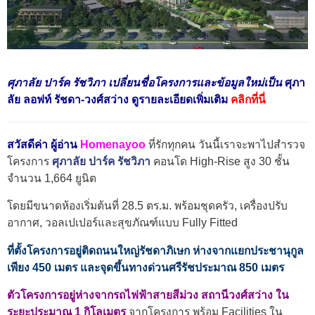
ศุภาลัย ปาร์ค รัชวิภา เปลี่ยนชื่อโครงการและข้อมูลใหม่เป็น
ศุภา
ลัย ลอฟท์ รัชดา-วงศ์สว่าง ดูรายละเอียดเพิ่มเติม
คลิกที่นี่
สวัสดีค่า ผู้อ่าน
Homenayoo
ที่รักทุกคน วันนี้เราจะพาไปสำรวจ
โครงการ
ศุภาลัย ปาร์ค รัชวิภา
คอนโด High-Rise สูง 30 ชั้น
จำนวน 1,664 ยูนิต
โดยมีขนาดห้องเริ่มต้นที่ 28.5 ตร.ม. พร้อมชุดครัว, เครื่องปรับ
อากาศ, วอลเปเปอร์และสุขภัณฑ์แบบ Fully Fitted
ที่ตั้งโครงการอยู่ติดถนนใหญ่รัชดาภิเษก ห่างจากแยกประชานุกูล
เพียง 450 เมตร และจุดขึ้นทางด่วนศรีรัชประมาณ 850 เมตร
ตัวโครงการอยู่ห่างจากรถไฟฟ้าสายสีม่วง สถานีวงศ์สว่าง ใน
ระยะประมาณ 1 กิโลเมตร
จากโครงการ พร้อม Facilities ใน