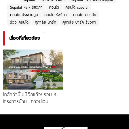
Supalai Park รัชวิภา
คอนโด
คอนโด supalai
คอนโด ประชานุกูล
คอนโด รัชวิภา
คอนโด ศุภาลัย
รีวิว คอนโด
ศุภาลัย ปาร์ค
ศุภาลัย ปาร์ค รัชวิภา
เรื่องที่เกี่ยวข้อง
ใกล้กว่านี้ไม่มีอีกแล้ว! รวม 3
โครงการบ้าน -ทาวน์โฮม
คุณภาพจาก AP บนทำเลหลัง
MEGA บางนา เพียง