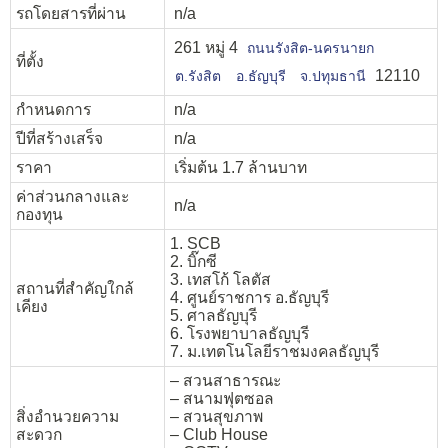
รถโดยสารที่ผ่าน
n/a
261 หมู่ 4
ถนนรังสิต-นครนายก
ที่ตั้ง
12110
ต.รังสิต
อ.ธัญบุรี
จ.ปทุมธานี
กำหนดการ
n/a
ปีที่สร้างเสร็จ
n/a
ราคา
เริ่มต้น 1.7 ล้านบาท
ค่าส่วนกลางและ
n/a
กองทุน
1. SCB
2. บิ๊กซี
3. เทสโก้ โลตัส
สถานที่สำคัญใกล้
4. ศูนย์ราชการ อ.ธัญบุรี
เคียง
5. ศาลธัญบุรี
6. โรงพยาบาลธัญบุรี
7. ม.เทตโนโลยีราชมงคลธัญบุรี
– สวนสาธารณะ
– สนามฟุตซอล
สิ่งอำนวยความ
– สวนสุขภาพ
สะดวก
– Club House