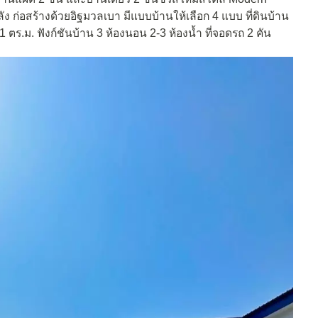
ง ก่อสร้างด้วยอิฐมวลเบา มีแบบบ้านให้เลือก 4 แบบ ที่ดินบ้าน
191 ตร.ม. ฟังก์ชันบ้าน 3 ห้องนอน 2-3 ห้องน้ำ ที่จอดรถ 2 คัน