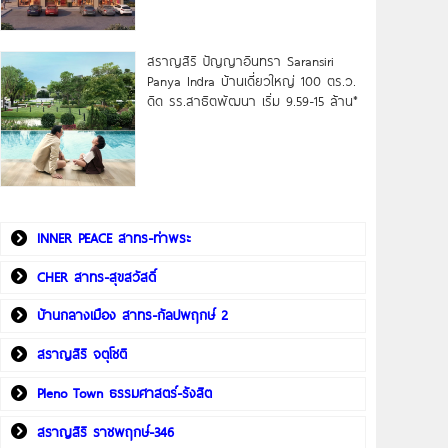
สราญสิริ ปัญญาอินทรา Saransiri
Panya Indra บ้านเดี่ยวใหญ่ 100 ตร.ว.
ดิด รร.สาธิตพัฒนา เริ่ม 9.59-15 ล้าน*
INNER PEACE สาทร-ท่าพระ
CHER สาทร-สุขสวัสดิ์
บ้านกลางเมือง สาทร-กัลปพฤกษ์ 2
สราญสิริ จตุโชติ
Pleno Town ธรรมศาสตร์-รังสิต
สราญสิริ ราชพฤกษ์-346