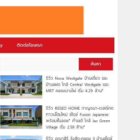
ry
ติดต่อโฆษณา
ค้นหา
รีวิว Nova Westgate บ้านเดี่ยว และ
บ้านแฝด ใกล้ Central Westgate และ
MRT คลองบางไผ่ เริ่ม 4.29 ล้าน*
รีวิว RESEO HOME กาญจนา-เวสต์เกต
ทาวน์โฮมใหม่ สไตล์ Fusion Japanese
พร้อมชั้นลอย* ทำเลดี ใกล้ Jas Green
Village เริ่ม 2.59 ล้าน*
รีวิว อณาสิริ รังสิต-คลอง 3 บ้านสไตล์