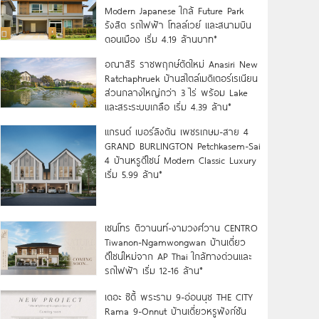
Modern Japanese ใกล้ Future Park
รังสิต รถไฟฟ้า โทลล์เวย์ และสนามบิน
ดอนเมือง เริ่ม 4.19 ล้านบาท*
อณาสิริ ราชพฤกษ์ตัดใหม่ Anasiri New
Ratchaphruek บ้านสไตล์เมดิเตอร์เรเนียน
ส่วนกลางใหญ่กว่า 3 ไร่ พร้อม Lake
และสระระบบเกลือ เริ่ม 4.39 ล้าน*
แกรนด์ เบอร์ลิงตัน เพชรเกษม-สาย 4
GRAND BURLINGTON Petchkasem-Sai
4 บ้านหรูดีไซน์ Modern Classic Luxury
เริ่ม 5.99 ล้าน*
เซนโทร ติวานนท์-งามวงศ์วาน CENTRO
Tiwanon-Ngamwongwan บ้านเดี่ยว
ดีไซน์ใหม่จาก AP Thai ใกล้ทางด่วนและ
รถไฟฟ้า เริ่ม 12-16 ล้าน*
เดอะ ซิตี้ พระราม 9-อ่อนนุช THE CITY
Rama 9-Onnut บ้านเดี่ยวหรูฟังก์ชัน