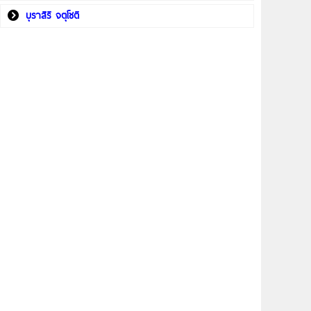
บุราสิริ จตุโชติ