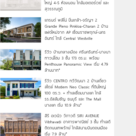
ใหญ่ 4-5 ห้องนอน ใกล้มอเตอร์เวย์ และ
สุวรรณภูมิ
แกรนด์ พลีโน่ ปิ่นเกล้า-จรัญฯ 2
Grande Pleno Pinkloa-Charan 2 บ้าน
แฝดใหม่จาก AP เชื่อมราชพฤกษ์-นคร
อินทร์ ใกล้ Central Westville
รีวิว บ้านกลางเมือง ศรีนครินทร์-บางนา
ทาวน์โฮม 3 ชั้น 173 ตร.ม. พร้อม
Penthouse Panoramic View เริ่ม 4.79
ล้านบาท*
รีวิว CENTRO ทวีวัฒนา 2 บ้านเดี่ยว
สไตล์ Modern Neo Classic ที่ดินใหญ่
100 ตร.ว. + ทำเลเชื่อมบางแค ใกล้
รร.อัสสัมชัญ ธนบุรี และ The Mall
บางแค เริ่ม 10.9 ล้าน*
สิริ อเวนิว วิภาวดี SIRI AVENUE
Vibhavadi อาคารพาณิชย์ 3 ชั้น ทำเลดี
ติดถนนเทพรักษ์ ใกล้สนามบินดอนเมือง
เริ่ม 7.9 ล้าน*