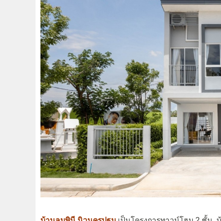
บ้านลุมพินี นิวนครปฐม
เป็นโครงการทาวน์โฮม 2 ชั้น, บ้