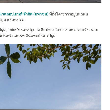
น.ดีเวลลอปเมนท์ จำกัด (มหาชน)
ที่ตั้งโครงการอยู่บนถนน
ปฐม จ.นครปฐม
ปฐม, Lotus’s นครปฐม, ม.ศิลปากร วิทยาเขตพระราชวังสนาม
ามจันทร์ และ รพ.สินแพทย์ นครปฐม