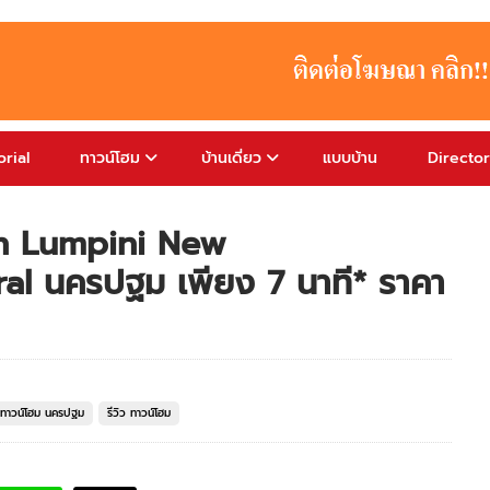
rial
ทาวน์โฮม
บ้านเดี่ยว
แบบบ้าน
Directo
an Lumpini New
l นครปฐม เพียง 7 นาที* ราคา
ทาวน์โฮม นครปฐม
รีวิว ทาวน์โฮม