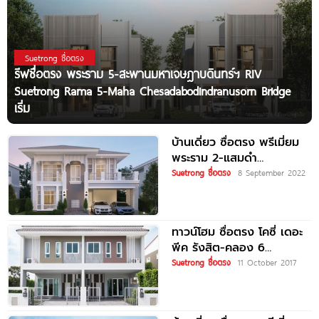
Suetrong ซื่อตรง
รีฟซื่อตรง พระราม 5-สะพานมหาเจษฎาบดินทร์ฯ RIV
Suetrong Rama 5-Maha Chesadabodindranusorn Bridge
เริ่ม
บ้านเดี่ยว ซื่อตรง พรีเมี่ยม
พระราม 2-แสมดำ
Suetrong Premium Rama
Suetrong ซื่อตรง
8 September 2022
2-Samae
ทาวน์โฮม ซื่อตรง โคซี่ เดอะ
พีค รังสิต-คลอง 6
Suetrong The Peak
Suetrong ซื่อตรง
11 October 2017