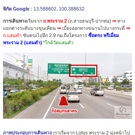
พิกัด Google :
13.588602, 100.388632
การเดินทาง
เริ่มจาก
ถ.พระราม 2
(ถ.สายธนบุรี-ปากท่อ)
⇒
ทาง
แยกต่างระดับบางขุนเทียน
⇒
เบี่ยงออกทางขนานไปบางกระดี่
⇒
ถ.แสมดำ
ขับตรงไปอีก 2.9 กม.ถึงโครงการ
ซื่อตรง พรีเมี่ยม
พระราม 2 (แสมดำ)
*ใกล้วัดแสมดำ
ภาพประกอบการเดินทาง
เราเริ่มจาก Lotus พระราม 2 มุ่งหน้าไป