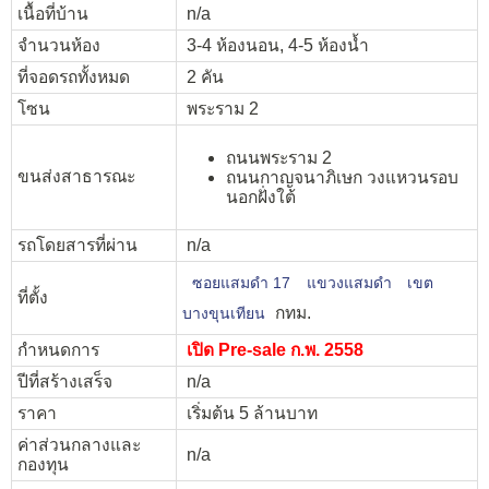
เนื้อที่บ้าน
n/a
จำนวนห้อง
3-4 ห้องนอน, 4-5 ห้องน้ำ
ที่จอดรถทั้งหมด
2 คัน
โซน
พระราม 2
ถนนพระราม 2
ขนส่งสาธารณะ
ถนนกาญจนาภิเษก วงแหวนรอบ
นอกฝั่งใต้
รถโดยสารที่ผ่าน
n/a
ซอยแสมดำ 17
แขวงแสมดำ
เขต
ที่ตั้ง
กทม.
บางขุนเทียน
กำหนดการ
เปิด Pre-sale ก.พ. 2558
ปีที่สร้างเสร็จ
n/a
ราคา
เริ่มต้น 5 ล้านบาท
ค่าส่วนกลางและ
n/a
กองทุน