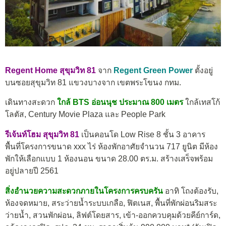
Regent Home สุขุมวิท 81
จาก
Regent Green Power
ตั้งอยู่
บนซอยสุขุมวิท 81 แขวงบางจาก เขตพระโขนง กทม.
เดินทางสะดวก
ใกล้ BTS อ่อนนุช ประมาณ 800 เมตร
ใกล้เทสโก้
โลตัส, Century Movie Plaza และ People Park
รีเจ้นท์โฮม สุขุมวิท 8
1
เป็นคอนโด Low Rise 8 ชั้น 3 อาคาร
พื้นที่โครงการขนาด xxx ไร่ ห้องพักอาศัยจำนวน 717 ยูนิต มีห้อง
พักให้เลือกแบบ 1 ห้องนอน ขนาด 28.00 ตร.ม. สร้างเสร็จพร้อม
อยู่ปลายปี 2561
สิ่งอำนวยความสะดวกภายในโครงการครบครัน
อาทิ โถงต้องรับ,
ห้องจดหมาย, สระว่ายน้ำระบบเกลือ, ฟิตเนส, พื้นที่พักผ่อนริมสระ
ว่ายน้ำ, สวนพักผ่อน, ลิฟต์โดยสาร, เข้า-ออกควบคุมด้วยคีย์การ์ด,