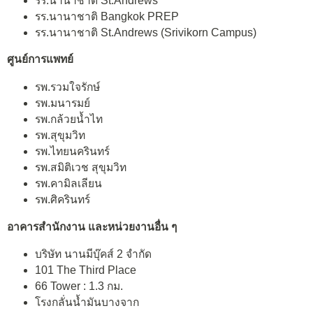
รร.นานาชาติ St.Andrews
รร.นานาชาติ Bangkok PREP
รร.นานาชาติ St.Andrews (Srivikorn Campus)
ศูนย์การแพทย์
รพ.รวมใจรักษ์
รพ.มนารมย์
รพ.กล้วยน้ำไท
รพ.สุขุมวิท
รพ.ไทยนครินทร์
รพ.สมิติเวช สุขุมวิท
รพ.คามิลเลียน
รพ.ศิครินทร์
อาคารสำนักงาน และหน่วยงานอื่น ๆ
บริษัท นานมีบุ๊คส์ 2 จำกัด
101 The Third Place
66 Tower : 1.3 กม.
โรงกลั่นน้ำมันบางจาก