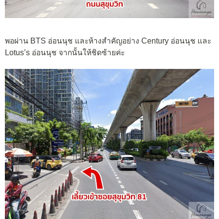
พอผ่าน BTS อ่อนนุช และห้างสำคัญอย่าง Century อ่อนนุช และ
Lotus’s อ่อนนุช จากนั้นให้ชิดซ้ายค่ะ