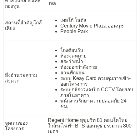
ค่าส่วนกลางและ
n/a
กองทุน
เทสโก้ โลตัส
สถานที่สำคัญใกล้
Century Movie Plaza อ่อนนุช
เคียง
People Park
โถงต้อนรับ
ห้องจดหมาย
สระว่ายน้ำ
ห้องออกกำลังกาย
สวนพักผ่อน
สิ่งอำนวยความ
ระบบ Keay Card ควบคุมการเข้า-
สะดวก
ออกโครงการ
ระบบกล้องวงจรปิด CCTV โดยรอบ
ภายในอาคาร
พนักงานรักษาความปลอดภัย 24
ชม.
Regent Home สุขุมวิท 81 คอนโดใหม่
จุดเด่นของ
ใกล้รถไฟฟ้า BTS อ่อนนุช ประมาณ 800
โครงการ
เมตร