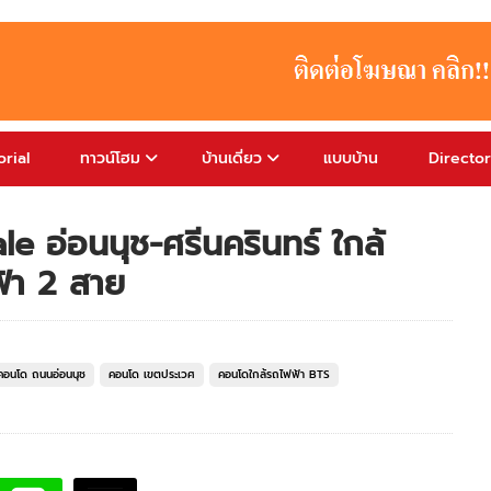
rial
ทาวน์โฮม
บ้านเดี่ยว
แบบบ้าน
Directo
e อ่อนนุช-ศรีนครินทร์ ใกล้
้า 2 สาย
คอนโด ถนนอ่อนนุช
คอนโด เขตประเวศ
คอนโดใกล้รถไฟฟ้า BTS