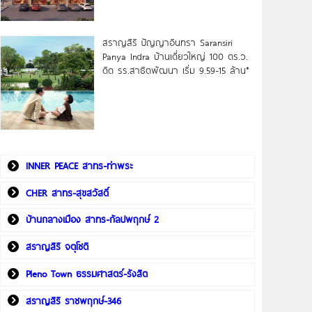
สราญสิริ ปัญญาอินทรา Saransiri
Panya Indra บ้านเดี่ยวใหญ่ 100 ตร.ว.
ดิด รร.สาธิตพัฒนา เริ่ม 9.59-15 ล้าน*
INNER PEACE สาทร-ท่าพระ
CHER สาทร-สุขสวัสดิ์
บ้านกลางเมือง สาทร-กัลปพฤกษ์ 2
สราญสิริ จตุโชติ
Pleno Town ธรรมศาสตร์-รังสิต
สราญสิริ ราชพฤกษ์-346