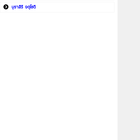
บุราสิริ จตุโชติ