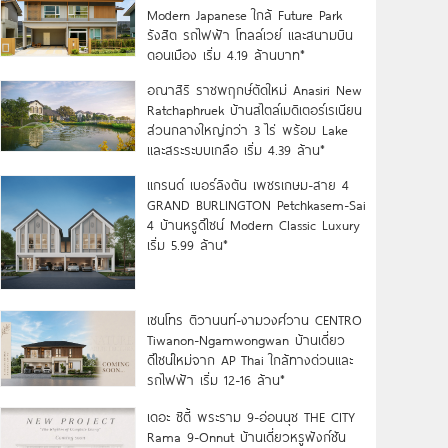
Modern Japanese ใกล้ Future Park
รังสิต รถไฟฟ้า โทลล์เวย์ และสนามบิน
ดอนเมือง เริ่ม 4.19 ล้านบาท*
อณาสิริ ราชพฤกษ์ตัดใหม่ Anasiri New
Ratchaphruek บ้านสไตล์เมดิเตอร์เรเนียน
ส่วนกลางใหญ่กว่า 3 ไร่ พร้อม Lake
และสระระบบเกลือ เริ่ม 4.39 ล้าน*
แกรนด์ เบอร์ลิงตัน เพชรเกษม-สาย 4
GRAND BURLINGTON Petchkasem-Sai
4 บ้านหรูดีไซน์ Modern Classic Luxury
เริ่ม 5.99 ล้าน*
เซนโทร ติวานนท์-งามวงศ์วาน CENTRO
Tiwanon-Ngamwongwan บ้านเดี่ยว
ดีไซน์ใหม่จาก AP Thai ใกล้ทางด่วนและ
รถไฟฟ้า เริ่ม 12-16 ล้าน*
เดอะ ซิตี้ พระราม 9-อ่อนนุช THE CITY
Rama 9-Onnut บ้านเดี่ยวหรูฟังก์ชัน