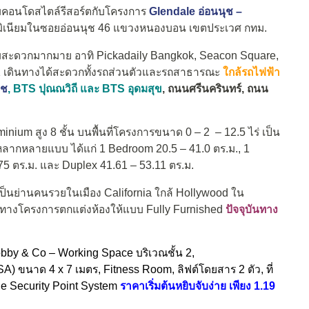
มคอนโดสไตล์รีสอร์ตกับโครงการ
Glendale อ่อนนุช –
ดมิเนียมในซอยอ่อนนุช 46 แขวงหนองบอน เขตประเวศ กทม.
ความสะดวกมากมาย อาทิ Pickadaily Bangkok, Seacon Square,
1 เดินทางได้สะดวกทั้งรถส่วนตัวและรถสาธารณะ
ใกล้รถไฟฟ้า
ุช
, BTS ปุณณวิถี และ BTS อุดมสุข
, ถนนศรีนครินทร์, ถนน
nium สูง 8 ชั้น บนพื้นที่โครงการขนาด 0 – 2 – 12.5 ไร่ เป็น
ือกหลากหลายแบบ ได้แก่ 1 Bedroom 20.5 – 41.0 ตร.ม., 1
5 ตร.ม. และ Duplex 41.61 – 53.11 ตร.ม.
เป็นย่านคนรวยในเมือง California ใกล้ Hollywood ใน
ดยทางโครงการตกแต่งห้องให้แบบ Fully Furnished
ปัจจุบันทาง
bby & Co – Working Space บริเวณชั้น 2,
 ขนาด 4 x 7 เมตร, Fitness Room, ลิฟต์โดยสาร 2 ตัว, ที่
le Security Point System
ราคาเริ่มต้นหยิบจับง่าย เพียง 1.19