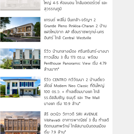
ใหญ่ 4-5 ห้องนอน ใกล้มอเตอร์เวย์ และ
สุวรรณภูมิ
แกรนด์ พลีโน่ ปิ่นเกล้า-จรัญฯ 2
Grande Pleno Pinkloa-Charan 2 บ้าน
แฝดใหม่จาก AP เชื่อมราชพฤกษ์-นคร
อินทร์ ใกล้ Central Westville
รีวิว บ้านกลางเมือง ศรีนครินทร์-บางนา
ทาวน์โฮม 3 ชั้น 173 ตร.ม. พร้อม
Penthouse Panoramic View เริ่ม 4.79
ล้านบาท*
รีวิว CENTRO ทวีวัฒนา 2 บ้านเดี่ยว
สไตล์ Modern Neo Classic ที่ดินใหญ่
100 ตร.ว. + ทำเลเชื่อมบางแค ใกล้
รร.อัสสัมชัญ ธนบุรี และ The Mall
บางแค เริ่ม 10.9 ล้าน*
สิริ อเวนิว วิภาวดี SIRI AVENUE
Vibhavadi อาคารพาณิชย์ 3 ชั้น ทำเลดี
ติดถนนเทพรักษ์ ใกล้สนามบินดอนเมือง
เริ่ม 7.9 ล้าน*