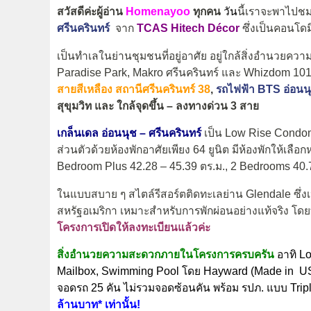
สวัสดีค่ะผู้อ่าน
Homenayoo
ทุกคน
วัน
นี้เราจะพาไปช
ศรีนครินทร์
จาก
TCAS Hitech Décor
ซึ่งเป็นคอนโ
เป็นทำเลในย่านชุมชนที่อยู่อาศัย อยู่ใกล้สิ่งอำนวย
Paradise Park, Makro ศรีนครินทร์ และ Whizdom 10
สายสีเหลือง สถานีศรีนครินทร์ 38
,
รถไฟฟ้า BTS อ่อนน
สุขุมวิท และ ใกล้จุดขึ้น – ลงทางด่วน 3 สาย
เกล็นเดล อ่อนนุช – ศรีนครินทร์
เป็น Low Rise Condomi
ส่วนตัวด้วยห้องพักอาศัยเพียง 64 ยูนิต มีห้องพักให้เล
Bedroom Plus 42.28 – 45.39 ตร.ม., 2 Bedrooms 40.7
ในแบบสบาย ๆ สไตล์รีสอร์ตติดทะเลย่าน Glendale ซึ่ง
สหรัฐอเมริกา เหมาะสำหรับการพักผ่อนอย่างแท้จริง โ
โครงการเปิดให้ลงทะเบียนแล้วค่ะ
สิ่งอำนวยความสะดวกภายในโครงการครบครัน
อาทิ Lo
Mailbox, Swimming Pool โดย Hayward (Made in USA)
จอดรถ 25 คัน ไม่รวมจอดซ้อนคัน พร้อม รปภ. แบบ Trip
ล้านบาท* เท่านั้น!