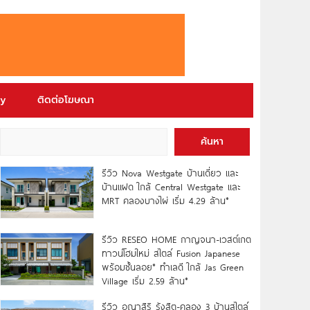
ry
ติดต่อโฆษณา
ค้นหา
รีวิว Nova Westgate บ้านเดี่ยว และ
บ้านแฝด ใกล้ Central Westgate และ
MRT คลองบางไผ่ เริ่ม 4.29 ล้าน*
รีวิว RESEO HOME กาญจนา-เวสต์เกต
ทาวน์โฮมใหม่ สไตล์ Fusion Japanese
พร้อมชั้นลอย* ทำเลดี ใกล้ Jas Green
Village เริ่ม 2.59 ล้าน*
รีวิว อณาสิริ รังสิต-คลอง 3 บ้านสไตล์