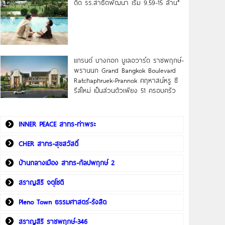
ดิด รร.สาธิตพัฒนา เริ่ม 9.59-15 ล้าน*
แกรนด์ บางกอก บูเลอวาร์ด ราชพฤกษ์-
พรานนก Grand Bangkok Boulevard
Ratchaphruek-Prannok คฤหาสน์หรู ซี
รีส์ใหม่ เป็นส่วนตัวเพียง 51 ครอบครัว
INNER PEACE สาทร-ท่าพระ
CHER สาทร-สุขสวัสดิ์
บ้านกลางเมือง สาทร-กัลปพฤกษ์ 2
สราญสิริ จตุโชติ
Pleno Town ธรรมศาสตร์-รังสิต
สราญสิริ ราชพฤกษ์-346