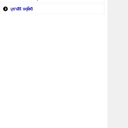
บุราสิริ จตุโชติ