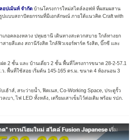
ลลอปเม้นท์ จำกัด
บ้านโครงการใหม่สไตล์ลอฟท์ ที่ผสมผสาน
ับรูปแบบสถาปัตยกรรมที่มีเอกลักษณ์ ภายใต้แนวคิด Craft with
 อำเภอคลองหลวง ปทุมธานี เดินทางสะดวกสบาย ใกล้ทางยก
สีแดง สถานีรังสิต ใกล้ฟิวเจอร์พาร์ค รังสิต, บิ๊กซี และ
ด 2 ชั้น และ บ้านเดี่ยว 2 ชั้น พื้นที่โครงการขนาด 28-2-57.1
ร.ว. พื้นที่ใช้สอย เริ่มต้น 145-165 ตร.ม. ขนาด 4 ห้องนอน 3
ับเฮ้าส์, สระว่ายน้ำ, ฟิตเนส, Co-Working Space, ประตูรั้ว
วลเบา, ไฟ LED ทั้งหลัง, เตรียมเสาเข็มไว้ต่อเติม พร้อม รปภ.