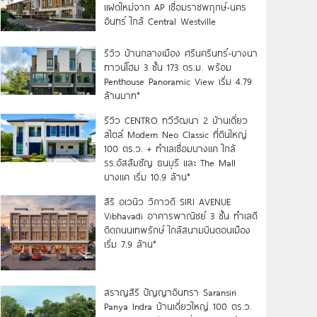
แฝดใหม่จาก AP เชื่อมราชพฤกษ์-นคร
อินทร์ ใกล้ Central Westville
รีวิว บ้านกลางเมือง ศรีนครินทร์-บางนา
ทาวน์โฮม 3 ชั้น 173 ตร.ม. พร้อม
Penthouse Panoramic View เริ่ม 4.79
ล้านบาท*
รีวิว CENTRO ทวีวัฒนา 2 บ้านเดี่ยว
สไตล์ Modern Neo Classic ที่ดินใหญ่
100 ตร.ว. + ทำเลเชื่อมบางแค ใกล้
รร.อัสสัมชัญ ธนบุรี และ The Mall
บางแค เริ่ม 10.9 ล้าน*
สิริ อเวนิว วิภาวดี SIRI AVENUE
Vibhavadi อาคารพาณิชย์ 3 ชั้น ทำเลดี
ติดถนนเทพรักษ์ ใกล้สนามบินดอนเมือง
เริ่ม 7.9 ล้าน*
สราญสิริ ปัญญาอินทรา Saransiri
Panya Indra บ้านเดี่ยวใหญ่ 100 ตร.ว.