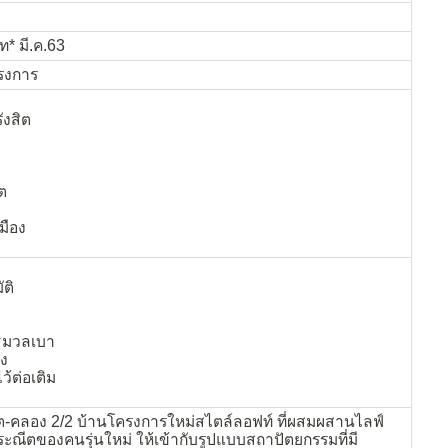
ท* มี.ค.63
รงการ
ังสิต
ิต
มือง
ัติ
ว
ิฐมวลเบา
ัง
ว้ต่อเติม
สิต-คลอง 2/2 บ้านโครงการใหม่สไตล์ลอฟท์ ที่ผสมผสานไลฟ์
ประณีตของคนรุ่นใหม่ ให้เข้ากับรูปแบบสถาปัตยกรรมที่มี