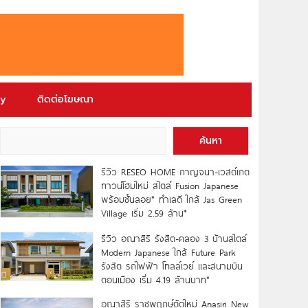
ry
ติดต่อโฆษณา
ค้นหา
รีวิว RESEO HOME กาญจนา-เวสต์เกต
ทาวน์โฮมใหม่ สไตล์ Fusion Japanese
พร้อมชั้นลอย* ทำเลดี ใกล้ Jas Green
Village เริ่ม 2.59 ล้าน*
รีวิว อณาสิริ รังสิต-คลอง 3 บ้านสไตล์
Modern Japanese ใกล้ Future Park
รังสิต รถไฟฟ้า โทลล์เวย์ และสนามบิน
ดอนเมือง เริ่ม 4.19 ล้านบาท*
อณาสิริ ราชพฤกษ์ตัดใหม่ Anasiri New