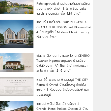
Ratchaphruek บ้านสไตล์เมดิเตอร์เรเนียน
ส่วนกลางใหญ่กว่า 3 ไร่ พร้อม Lake
และสระระบบเกลือ เริ่ม 4.39 ล้าน*
แกรนด์ เบอร์ลิงตัน เพชรเกษม-สาย 4
GRAND BURLINGTON Petchkasem-Sai
4 บ้านหรูดีไซน์ Modern Classic Luxury
เริ่ม 5.99 ล้าน*
เซนโทร ติวานนท์-งามวงศ์วาน CENTRO
Tiwanon-Ngamwongwan บ้านเดี่ยว
ดีไซน์ใหม่จาก AP Thai ใกล้ทางด่วนและ
รถไฟฟ้า เริ่ม 12-16 ล้าน*
เดอะ ซิตี้ พระราม 9-อ่อนนุช THE CITY
Rama 9-Onnut บ้านเดี่ยวหรูฟังก์ชัน
ใหญ่ 4-5 ห้องนอน ใกล้มอเตอร์เวย์ และ
สุวรรณภูมิ
แกรนด์ พลีโน่ ปิ่นเกล้า-จรัญฯ 2
Grande Pleno Pinkloa-Charan 2 บ้าน