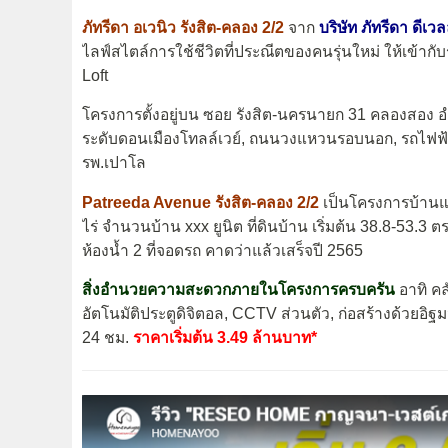
ภัทรีดา อเวนิว รังสิต-คลอง 2/2
จาก
บริษัท ภัทรีดา ดีเว
ไลฟ์สไตล์การใช้ชีวิตที่ประณีตของคนรุ่นใหม่ ให้เข้าก
Loft
โครงการตั้งอยู่บน ซอย รังสิต-นครนายก 31 คลองสอง
ระดับดอนเมืองโทลล์เวย์, ถนนวงแหวนรอบนอก, รถไฟฟ้าสาย
รพ.เปาโล
Patreeda Avenue รังสิต-คลอง 2/2
เป็นโครงการบ้านแฝ
ไร่ จำนวนบ้าน xxx ยูนิต ที่ดินบ้าน เริ่มต้น 38.8-53.3 ต
ห้องน้ำ 2 ที่จอดรถ คาดว่าแล้วเสร็จปี 2565
สิ่งอำนวยความสะดวกภายในโครงการครบครัน
อาทิ คล
อัตโนมัติประตูดิจิตอล, CCTV ส่วนตัว, ก่อสร้างด้วยอิฐม
24 ชม.
ราคาเริ่มต้น 3.49 ล้านบาท*