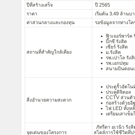
ปีที่สร้างเสร็จ
ปี 2565
ราคา
เริ่มต้น 3.49 ล้านบา
ค่าส่วนกลางและกองทุน
รอข้อมูลจากทางโค
ฟิวเจอร์พาร์ค ร
บิ๊กซี รังสิต
เซียร์ รังสิต
สถานที่สำคัญใกล้เคียง
ม.รังสิต
รพ.เปาโล รังส
รพ.เอกปทุม
สนามบินดอนเ
ประตูรั้วอัตโนม
ประตูดิจิตอล
CCTV ส่วนตั
สิ่งอำนวยความสะดวก
ก่อสร้างด้วยอ
ไฟ LED ทั้งหล
เตรียมเสาเข็มไ
ภัทรีดา อเวนิว รัง
จุดเด่นของโครงการ
สไตล์การใช้ชีวิตที่