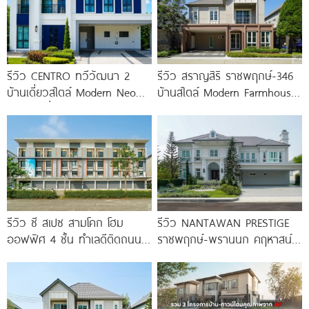
รีวิว CENTRO ทวีวัฒนา 2
รีวิว สราญสิริ ราชพฤกษ์-346
บ้านเดี่ยวสไตล์ Modern Neo
บ้านสไตล์ Modern Farmhouse​
Classic ที่ดินใหญ่ 100
ติดถนนใหญ่ราชพฤกษ์ (ตัดใหม่)​
เริ่ม 5.99
รีวิว ซี สเปซ สามโคก โฮม
รีวิว NANTAWAN PRESTIGE
ออฟฟิศ 4 ชั้น ทำเลดีติดถนน
ราชพฤกษ์-พรานนก คฤหาสน์
ใหญ่ ใกล้ Makro
หรู French Chateau จาก LH
เริ่ม