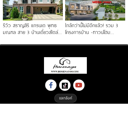
รีวิว สราญสิริ แกรนเด พุทธ
ใกล้กว่านี้ไม่มีอีกแล้ว! รวม 3
มณฑล สาย 3 บ้านเดี่ยวสไตล์
โครงการบ้าน -ทาวน์โฮม
Modern Farmhouse 100
คุณภาพจาก AP บนทำเลหลัง
MEGA บางนา เพียง
แลกลิงค์
Copyright © 2023 All Right Reserved. Designed By
ETHAIWEB.COM