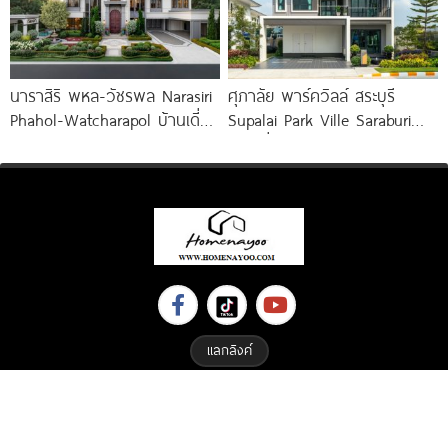
นาราสิริ พหล-วัชรพล Narasiri
ศุภาลัย พาร์ควิลล์ สระบุรี
Phahol-Watcharapol บ้านเดี่ยว
Supalai Park Ville Saraburi
หรู ใจกลางวัชรพล ท่ามกลาง
บ้านเดี่ยวและบ้านแฝดซีรีส์ใหม่
กลิ่นอายในแบบฝรั่งเศส ราคา
บนทำเลติดถนนใหญ่ เริ่ม
เริ่มต้น 35-90 ล้านบาท*
แลกลิงค์