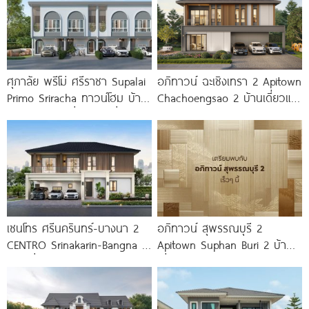
ศุภาลัย พรีโม่ ศรีราชา Supalai
อภิทาวน์ ฉะเชิงเทรา 2 Apitown
Primo Sriracha ทาวน์โฮม บ้าน
Chachoengsao 2 บ้านเดี่ยวและ
แฝด และบ้านเดี่ยว ใกล้เชื่อม
บ้านแฝดซีรีส์ใหม่จาก AP
มอเตอร์เวย์
เซนโทร ศรีนครินทร์-บางนา 2
อภิทาวน์ สุพรรณบุรี 2
CENTRO Srinakarin-Bangna 2
Apitown Suphan Buri 2 บ้าน
บ้านเดี่ยวดีไซน์ใหม่ ใกล้ MEGA
เดี่ยวและบ้านแฝดซีรีส์ใหม่จาก
บางนา
AP ทำเลตรงข้าม