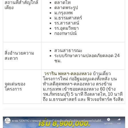
สถานที่สำคัญใกล้
ตลาดไท
เคียง
ตลาดพระรูป
ม.กรุงเทพ
ม.ธรรมศาสตร์
รร.สารสาสน์
รร.อุดมวิทยา
กองกษาปณ์
สวนสาธารณะ
สิ่งอำนวยความ
ระบบรักษาความปลอดภัยตลอด 24
สะดวก
ชม.
วราริน พหลฯ-คลองหลวง
บ้านเดี่ยว
โครงการใหม่ ก่ออิฐมอญแดงทั้งหลัง บน
จุดเด่นของ
ทำเลดีสุดพหลฯ-คลองหลวง
ตรงข้าม
โครงการ
ม.กรุงเทพ เข้าซอยคลองหลวง 60 (ข้าง
รพ.ภัทรธนบุรี)
5 นาที ถึงตลาดไท, 10 นาที
ถึง ม.ธรรมศาสตร์ และ ฟิวเจอร์พาร์ค รังสิต