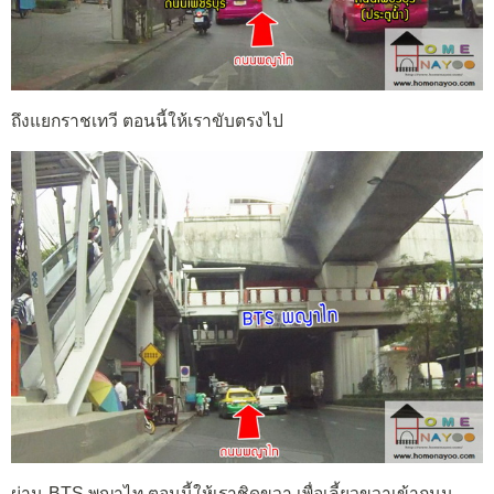
ถึงแยกราชเทวี ตอนนี้ให้เราขับตรงไป
ผ่าน ฺBTS พญาไท ตอนนี้ให้เราชิดขวา เพื่อเลี้ยวขวาเข้าถนน