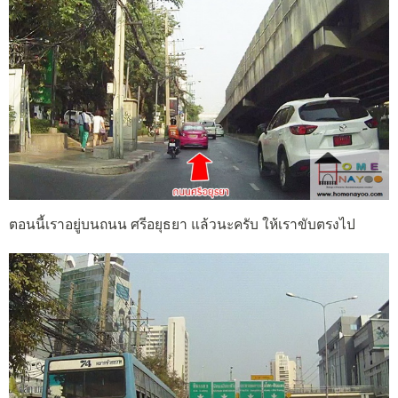
ตอนนี้เราอยู่บนถนน ศรีอยุธยา แล้วนะครับ ให้เราขับตรงไป