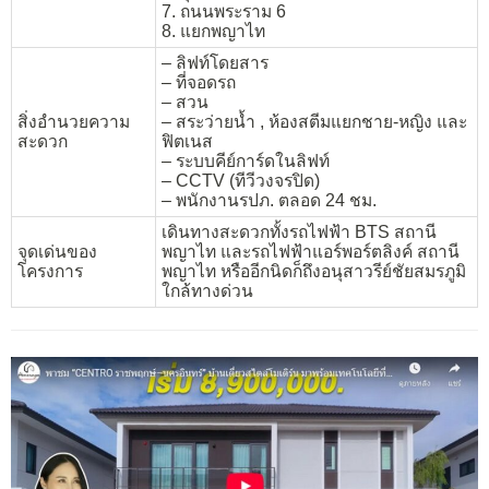
7. ถนนพระราม 6
8. แยกพญาไท
– ลิฟท์โดยสาร
– ที่จอดรถ
– สวน
สิ่งอำนวยความ
– สระว่ายน้ำ , ห้องสตีมแยกชาย-หญิง และ
สะดวก
ฟิตเนส
– ระบบคีย์การ์ดในลิฟท์
– CCTV (ทีวีวงจรปิด)
– พนักงานรปภ. ตลอด 24 ชม.
เดินทางสะดวกทั้งรถไฟฟ้า BTS สถานี
จุดเด่นของ
พญาไท และรถไฟฟ้าแอร์พอร์ตลิงค์ สถานี
โครงการ
พญาไท หรืออีกนิดก็ถึงอนุสาวรีย์ชัยสมรภูมิ
ใกล้ทางด่วน