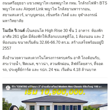
ถนนศรีอยุธยา แขวงพญาไท เขตพญาไท กทม. ใกล้รถไฟฟ้า BTS
พญาไท และ Airport Link พญาไท ใกล้สยามพารากอน,
สยามสแควร์, มาบุญครอง, เซ็นทรัล เวิลด์ และ จุฬาลงกรณ์
มหาวิทยาลัย
โนเบิล รีเวนต์
เป็นคอนโด High Rise 30 ชั้น 1 อาคาร ห้องพัก
อาศัย 261 ยูนิต มีห้องพักให้เลือกแบบสตูดิโอ, 1 ห้องนอน และ 2
ห้องนอน ขนาดเริ่มต้น 32.66-66.70 ตร.ม. สร้างเสร็จพร้อมอยู่ปี
2557
สิ่งอำนวยความสะดวกในโครงการครบครัน อาทิ โถงต้อนรับ,
สระว่ายน้ำ, ฟิตเนส, ซาวน่า, สวนพักผ่อน, ลิฟท์โดยสาร, ที่จอด
รถ, ประตูคีย์การ์ด และ รปภ. 24 ชม. เริ่มต้น 4.18 ล้านบาท