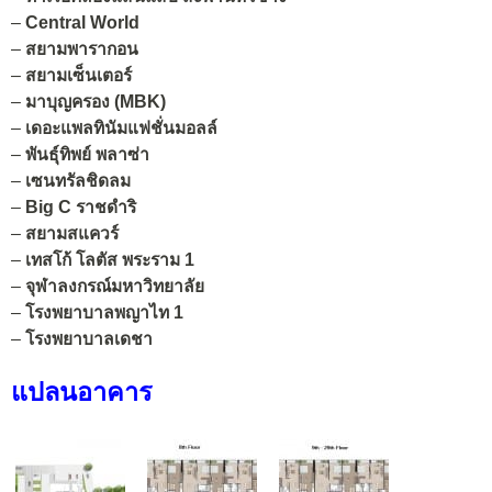
–
Central World
–
สยามพารากอน
–
สยามเซ็นเตอร์
–
มาบุญครอง (MBK)
–
เดอะแพลทินัมแฟชั่นมอลล์
–
พันธุ์ทิพย์ พลาซ่า
–
เซนทรัลชิดลม
–
Big C ราชดำริ
–
สยามสแควร์
–
เทสโก้ โลตัส พระราม 1
–
จุฬาลงกรณ์มหาวิทยาลัย
–
โรงพยาบาลพญาไท 1
–
โรงพยาบาลเดชา
แปลนอาคาร