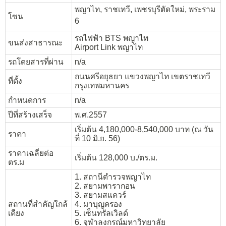
พญาไท, ราชเทวี, เพชรบุรีตัดใหม่, พระราม
โซน
6
รถไฟฟ้า BTS พญาไท
ขนส่งสาธารณะ
Airport Link พญาไท
รถโดยสารที่ผ่าน
n/a
ถนนศรีอยุธยา แขวงพญาไท เขตราชเทวี
ที่ตั้ง
กรุงเทพมหานคร
กำหนดการ
n/a
ปีที่สร้างเสร็จ
พ.ศ.2557
เริ่มต้น 4,180,000-8,540,000 บาท (ณ วัน
ราคา
ที่ 10 มิ.ย. 56)
ราคาเฉลี่ยต่อ
เริ่มต้น 128,000 บ./ตร.ม.
ตร.ม
1. สถานีตำรวจพญาไท
2. สยามพารากอน
3. สยามสแควร์
สถานที่สำคัญใกล้
4. มาบุญครอง
เคียง
5. เซ็นทรัลเวิลด์
6. จุฬาลงกรณ์มหาวิทยาลัย