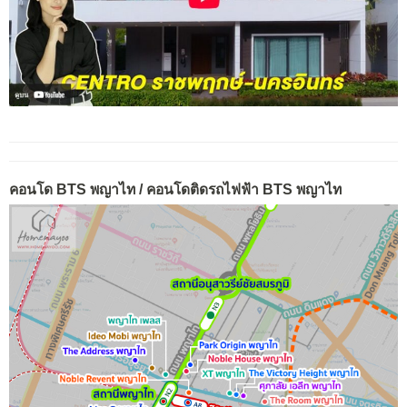
คอนโด BTS พญาไท / คอนโดติดรถไฟฟ้า BTS พญาไท