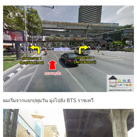
ผมเริ่มจากแยกปทุมวัน มุ่งไปยัง BTS ราชเทวี