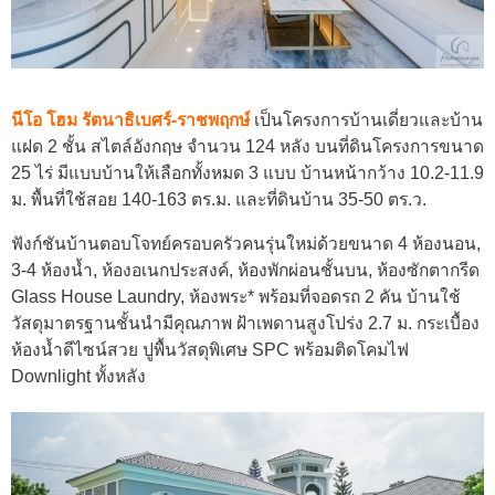
นีโอ โฮม รัตนาธิเบศร์-ราชพฤกษ์
เป็นโครงการบ้านเดี่ยวและบ้าน
แฝด 2 ชั้น สไตล์อังกฤษ จำนวน 124 หลัง บนที่ดินโครงการขนาด
25 ไร่ มีแบบบ้านให้เลือกทั้งหมด 3 แบบ บ้านหน้ากว้าง 10.2-11.9
ม. พื้นที่ใช้สอย 140-163 ตร.ม. และที่ดินบ้าน 35-50 ตร.ว.
ฟังก์ชันบ้านตอบโจทย์ครอบครัวคนรุ่นใหม่ด้วยขนาด 4 ห้องนอน,
3-4 ห้องน้ำ, ห้องอเนกประสงค์, ห้องพักผ่อนชั้นบน, ห้องซักตากรีด
Glass House Laundry, ห้องพระ* พร้อมที่จอดรถ 2 คัน บ้านใช้
วัสดุมาตรฐานชั้นนํามีคุณภาพ ฝ้าเพดานสูงโปร่ง 2.7 ม. กระเบื้อง
ห้องน้ำดีไซน์สวย ปูพื้นวัสดุพิเศษ SPC พร้อมติดโคมไฟ
Downlight ทั้งหลัง