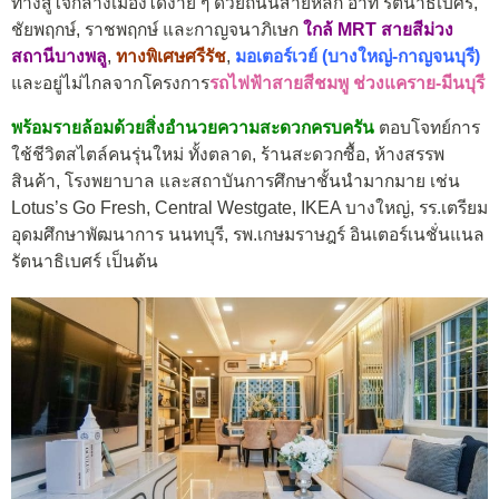
ทางสู่ใจกลางเมืองได้ง่าย ๆ ด้วยถนนสายหลัก อาทิ รัตนาธิเบศร์,
ชัยพฤกษ์, ราชพฤกษ์ และกาญจนาภิเษก
ใกล้ MRT สายสีม่วง
สถานีบางพลู
,
ทางพิเศษศรีรัช
,
มอเตอร์เวย์ (บางใหญ่-กาญจนบุรี)
และอยู่ไม่ไกลจากโครงการ
รถไฟฟ้าสายสีชมพู ช่วงแคราย-มีนบุรี
พร้อมรายล้อมด้วยสิ่งอำนวยความสะดวกครบครัน
ตอบโจทย์การ
ใช้ชีวิตสไตล์คนรุ่นใหม่ ทั้งตลาด, ร้านสะดวกซื้อ, ห้างสรรพ
สินค้า, โรงพยาบาล และสถาบันการศึกษาชั้นนำมากมาย เช่น
Lotus’s Go Fresh, Central Westgate, IKEA บางใหญ่, รร.เตรียม
อุดมศึกษาพัฒนาการ นนทบุรี, รพ.เกษมราษฎร์ อินเตอร์เนชั่นแนล
รัตนาธิเบศร์ เป็นต้น