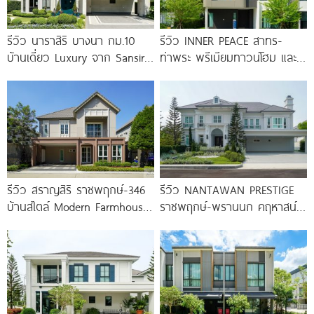
รีวิว นาราสิริ บางนา กม.10
รีวิว INNER PEACE สาทร-
บ้านเดี่ยว Luxury จาก Sansiri
ท่าพระ พรีเมียมทาวน์โฮม และ
เพียง 56
บ้านแฝด 3 ชั้น ใกล้ BTS
รีวิว สราญสิริ ราชพฤกษ์-346
รีวิว NANTAWAN PRESTIGE
บ้านสไตล์ Modern Farmhouse​
ราชพฤกษ์-พรานนก คฤหาสน์
ติดถนนใหญ่ราชพฤกษ์ (ตัดใหม่)​
หรู French Chateau จาก LH
เริ่ม 5.99
เริ่ม