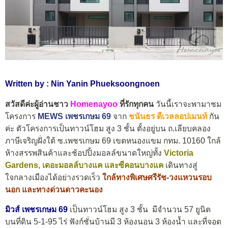
Written by : Nin Yanin Phueksoongnoen
สวัสดีค่ะผู้อ่านชาว
Homenayoo
ที่รักทุกคน
วันนี้เราจะพามาชม
โครงการ
MEWS เพชรเกษม 69
จาก
ชนันธร ดีเวลลอปเมนท์
กัน
ค่ะ ตัวโครงการเป็นทาวน์โฮม สูง 3 ชั้น ตั้งอยู่บน ถ.เลียบคลอง
ภาษีเจริญฝั่งใต้ ซ.เพชรเกษม 69 เขตหนองแขม กทม. 10160 ใกล้
ห้างสรรพสินค้าและช้อปปิ้งมอลล์ขนาดใหญ่ทั้ง
Victoria
Gardens, เดอะมอลล์บางแค และซีคอนบางแค
เดินทางสู่
ใจกลางเมืองได้อย่างรวดเร็ว
ใกล้ทางพิเศษศรีรัช-วงแหวนรอบ
นอก และทางด่วนดาวคะนอง
มิวส์ เพชรเกษม 69
เป็นทาวน์โฮม สูง 3 ชั้น มีจำนวน 57 ยูนิต
บนที่ดิน 5-1-95 ไร่ ฟังก์ชั่นบ้านมี 3 ห้องนอน 3 ห้องน้ำ และที่จอด