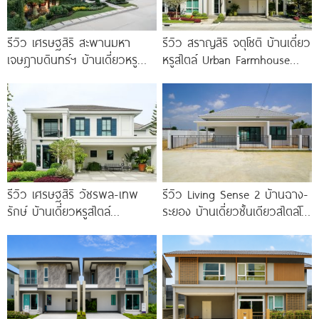
รีวิว เศรษฐสิริ สะพานมหา
รีวิว สราญสิริ จตุโชติ บ้านเดี่ยว
เจษฎาบดินทร์ฯ บ้านเดี่ยวหรู
หรูสไตล์ Urban Farmhouse​
สไตล์ Berlin Architecture​ ใกล้
ส่วนกลางใหญ่วิวทะเลสาบ ใกล้
รถไฟฟ้า และทางด่วน เริ่ม 15.9
ทางด่วนจตุโชติ เริ่ม 8.59
รีวิว เศรษฐสิริ วัชรพล-เทพ
รีวิว Living Sense 2 บ้านฉาง-
รักษ์ บ้านเดี่ยวหรูสไตล์
ระยอง บ้านเดี่ยวชั้นเดียวสไตล์โม
Georgian ส่วนกลางใหญ่วิว
เดิร์น ทำเล EEC ใกล้สุขุมวิท
ทะเลสาบ ทำเลใกล้รถไฟฟ้า และ
มอเตอร์เวย์
ทางด่วน 3 สาย