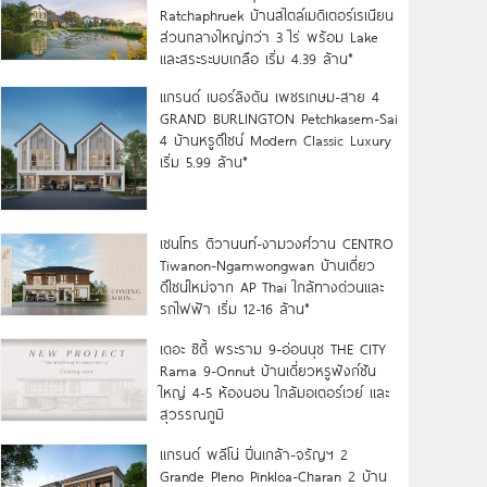
Ratchaphruek บ้านสไตล์เมดิเตอร์เรเนียน
ส่วนกลางใหญ่กว่า 3 ไร่ พร้อม Lake
และสระระบบเกลือ เริ่ม 4.39 ล้าน*
แกรนด์ เบอร์ลิงตัน เพชรเกษม-สาย 4
GRAND BURLINGTON Petchkasem-Sai
4 บ้านหรูดีไซน์ Modern Classic Luxury
เริ่ม 5.99 ล้าน*
เซนโทร ติวานนท์-งามวงศ์วาน CENTRO
Tiwanon-Ngamwongwan บ้านเดี่ยว
ดีไซน์ใหม่จาก AP Thai ใกล้ทางด่วนและ
รถไฟฟ้า เริ่ม 12-16 ล้าน*
เดอะ ซิตี้ พระราม 9-อ่อนนุช THE CITY
Rama 9-Onnut บ้านเดี่ยวหรูฟังก์ชัน
ใหญ่ 4-5 ห้องนอน ใกล้มอเตอร์เวย์ และ
สุวรรณภูมิ
แกรนด์ พลีโน่ ปิ่นเกล้า-จรัญฯ 2
Grande Pleno Pinkloa-Charan 2 บ้าน