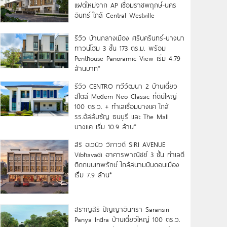
แฝดใหม่จาก AP เชื่อมราชพฤกษ์-นคร
อินทร์ ใกล้ Central Westville
รีวิว บ้านกลางเมือง ศรีนครินทร์-บางนา
ทาวน์โฮม 3 ชั้น 173 ตร.ม. พร้อม
Penthouse Panoramic View เริ่ม 4.79
ล้านบาท*
รีวิว CENTRO ทวีวัฒนา 2 บ้านเดี่ยว
สไตล์ Modern Neo Classic ที่ดินใหญ่
100 ตร.ว. + ทำเลเชื่อมบางแค ใกล้
รร.อัสสัมชัญ ธนบุรี และ The Mall
บางแค เริ่ม 10.9 ล้าน*
สิริ อเวนิว วิภาวดี SIRI AVENUE
Vibhavadi อาคารพาณิชย์ 3 ชั้น ทำเลดี
ติดถนนเทพรักษ์ ใกล้สนามบินดอนเมือง
เริ่ม 7.9 ล้าน*
สราญสิริ ปัญญาอินทรา Saransiri
Panya Indra บ้านเดี่ยวใหญ่ 100 ตร.ว.