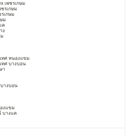
ex เพชรเกษม
เพชรเกษม
ชรเกษม
กษม
แค
าง
ขม
ิเทศ หนองแขม
ิเทศ บางบอน
กษา
์ บางบอน
นองแขม
์ บางแค