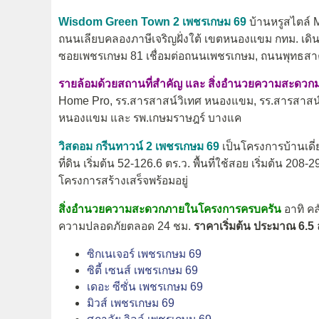
Wisdom Green Town 2 เพชรเกษม 69
บ้านหรูสไตล์ 
ถนนเลียบคลองภาษีเจริญฝั่งใต้ เขตหนองแขม กทม. เดิ
ซอยเพชรเกษม 81 เชื่อมต่อถนนเพชรเกษม, ถนนพุทธสา
รายล้อมด้วยสถานที่สำคัญ และ สิ่งอำนวยความสะดว
Home Pro, รร.สารสาสน์วิเทศ หนองแขม, รร.สารสาสน์วิ
หนองแขม และ รพ.เกษมราษฎร์ บางแค
วิสดอม กรีนทาวน์ 2 เพชรเกษม 69
เป็นโครงการบ้านเดี่
ที่ดิน เริ่มต้น 52-126.6 ตร.ว. พื้นที่ใช้สอย เริ่มต้น 2
โครงการสร้างเสร็จพร้อมอยู่
สิ่งอำนวยความสะดวกภายในโครงการครบครัน
อาทิ คล
ความปลอดภัยตลอด 24 ชม.
ราคาเริ่มต้น ประมาณ 6.5 
ซิกเนเจอร์ เพชรเกษม 69
ซิตี้ เซนส์ เพชรเกษม 69
เดอะ ซีซั่น เพชรเกษม 69
มิวส์ เพชรเกษม 69