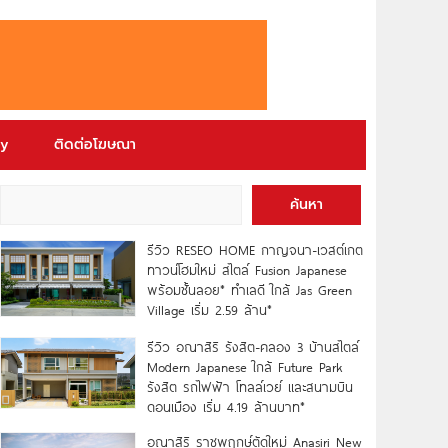
ry
ติดต่อโฆษณา
ค้นหา
รีวิว RESEO HOME กาญจนา-เวสต์เกต
ทาวน์โฮมใหม่ สไตล์ Fusion Japanese
พร้อมชั้นลอย* ทำเลดี ใกล้ Jas Green
Village เริ่ม 2.59 ล้าน*
รีวิว อณาสิริ รังสิต-คลอง 3 บ้านสไตล์
Modern Japanese ใกล้ Future Park
รังสิต รถไฟฟ้า โทลล์เวย์ และสนามบิน
ดอนเมือง เริ่ม 4.19 ล้านบาท*
อณาสิริ ราชพฤกษ์ตัดใหม่ Anasiri New