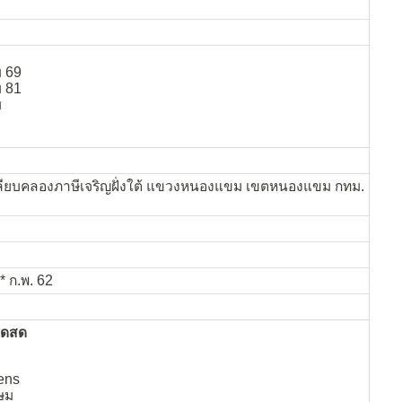
 69
 81
ม
ลียบคลองภาษีเจริญฝั่งใต้ แขวงหนองแขม เขตหนองแขม กทม.
* ก.พ. 62
าดสด
ens
ษม