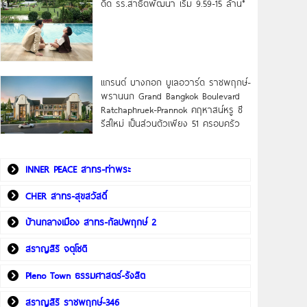
ดิด รร.สาธิตพัฒนา เริ่ม 9.59-15 ล้าน*
แกรนด์ บางกอก บูเลอวาร์ด ราชพฤกษ์-
พรานนก Grand Bangkok Boulevard
Ratchaphruek-Prannok คฤหาสน์หรู ซี
รีส์ใหม่ เป็นส่วนตัวเพียง 51 ครอบครัว
INNER PEACE สาทร-ท่าพระ
CHER สาทร-สุขสวัสดิ์
บ้านกลางเมือง สาทร-กัลปพฤกษ์ 2
สราญสิริ จตุโชติ
Pleno Town ธรรมศาสตร์-รังสิต
สราญสิริ ราชพฤกษ์-346