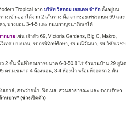
Modern Tropical จาก
บริษัท วิสดอม เอสเตท จำกัด
ตั้งอยู่บน
นทางเข้า-ออกได้จาก 2 เส้นทาง คือ จากซอยเพชรเกษม 69 และ
คร, บางบอน 3-4-5 และ ถนนกาญจนาภิเษกได้
กมากมาย
เช่น เจ้าสัว 69, Victoria Gardens, Big C, Makro,
เทศ บางบอน, รร.กรพิทักษ์ศึกษา, รร.มณีวัฒนา, รพ.วิชัยเวชฯ
ยว 2 ชั้น พื้นที่โครงการขนาด 6-3-50.8 ไร่ จำนวนบ้าน 29 ยูนิต
08-295 ตร.ม.ขนาด 4 ห้องนอน, 3-4 ห้องน้ำ พร้อมที่จอดรถ 2 คัน
ับเฮาส์, สระว่ายน้ำ, ฟิตเนส, สวนสาธารณะ และ ระบบรักษา
ล้านบาท* (ช่วงเปิดตัว)