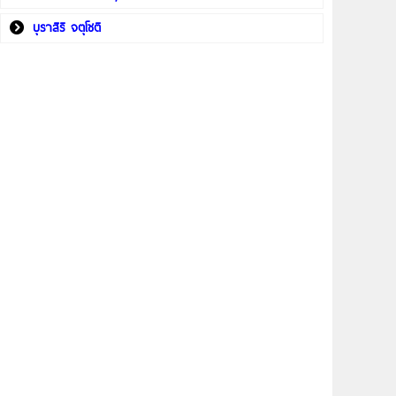
บุราสิริ จตุโชติ