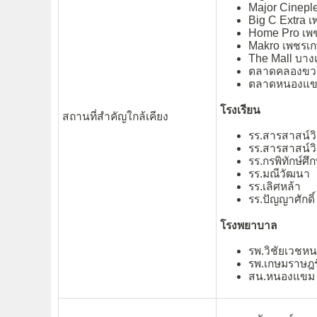
Major Cinepl
Big C Extra 
Home Pro เพ
Makro เพชรเ
The Mall บาง
ตลาดคลองขว
ตลาดหนองแ
โรงเรียน
สถานที่สำคัญใกล้เคียง
รร.สารสาสน์ว
รร.สารสาสน์ว
รร.กรพิทักษ์ศึ
รร.มณีวัฒนา
รร.เลิศหล้า
รร.ปัญญาศักดิ
โรงพยาบาล
รพ.วิชัยเวชห
รพ.เกษมราษฎร
สน.หนองแขม