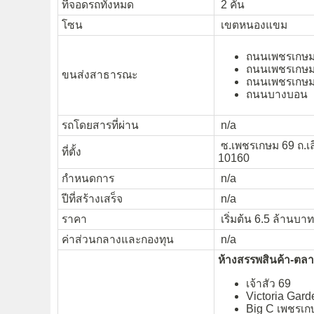
ที่จอดรถทั้งหมด
2 คัน
โซน
เขตหนองแขม
ถนนเพชรเกษม
ถนนเพชรเกษม
ขนส่งสาธารณะ
ถนนเพชรเกษ
ถนนบางบอน
รถโดยสารที่ผ่าน
n/a
ซ.เพชรเกษม 69 ถ.เ
ที่ตั้ง
10160
กำหนดการ
n/a
ปีที่สร้างเสร็จ
n/a
ราคา
เริ่มต้น 6.5 ล้านบาท
ค่าส่วนกลางและกองทุน
n/a
ห้างสรรพสินค้า-ตล
เจ้าสัว 69
Victoria Gard
Big C เพชรเก