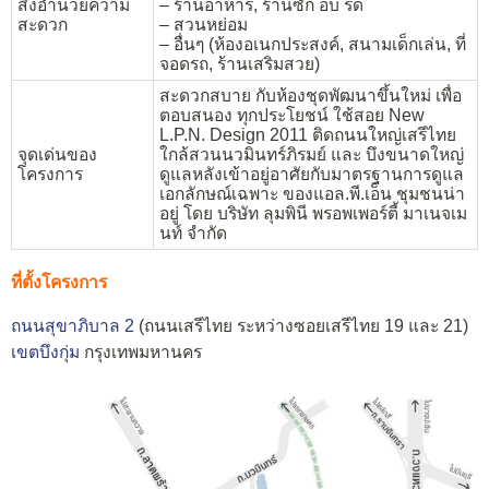
สิ่งอำนวยความ
– ร้านอาหาร, ร้านซัก อบ รีด
สะดวก
– สวนหย่อม
– อื่นๆ (ห้องอเนกประสงค์, สนามเด็กเล่น, ที่
จอดรถ, ร้านเสริมสวย)
สะดวกสบาย กับห้องชุดพัฒนาขึ้นใหม่ เพื่อ
ตอบสนอง ทุกประโยชน์ ใช้สอย New
L.P.N. Design 2011 ติดถนนใหญ่เสรีไทย
จุดเด่นของ
ใกล้สวนนวมินทร์ภิรมย์ และ บึงขนาดใหญ่
โครงการ
ดูแลหลังเข้าอยู่อาศัยกับมาตรฐานการดูแล
เอกลักษณ์เฉพาะ ของแอล.พี.เอ็น ชุมชนน่า
อยู่ โดย บริษัท ลุมพินี พรอพเพอร์ตี้ มาเนจเม
นท์ จำกัด
ที่ตั้งโครงการ
ถนนสุขาภิบาล 2
(ถนนเสรีไทย ระหว่างซอยเสรีไทย 19 และ 21)
เขตบึงกุ่ม
กรุงเทพมหานคร