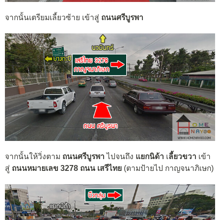
จากนั้นเตรียม
เลี้ยว
ซ้าย
เข้าสู่
ถนน
ศรีบูรพา
จากนั้นให้วิ่งตาม
ถนนศรีบูรพา
ไปจนถึง
แยกนิด้า
เ
ลี้ยว
ขวา
เข้า
สู่
ถนนหมายเลข 3278 ถนน เสรีไทย
(ตามป้า
ยไป กาญจนาภิเษก
)