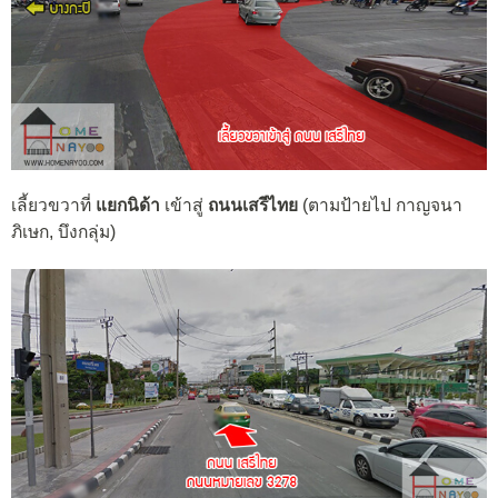
เลี้ยวขวาที่
แยกนิด้า
เข้าสู่
ถนนเสรีไทย
(ตามป้า
ยไป กาญจนา
ภิเษก, บึงกลุ่ม
)