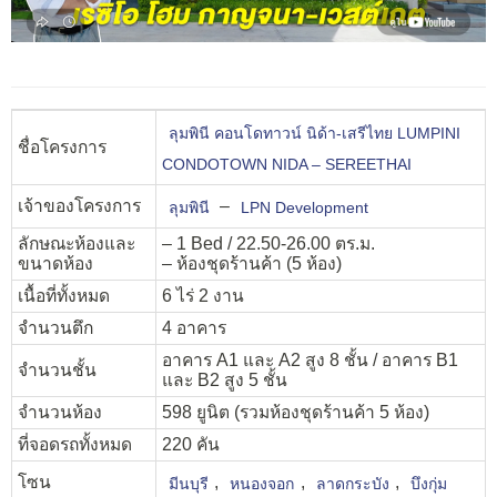
ลุมพินี คอนโดทาวน์ นิด้า-เสรีไทย LUMPINI
ชื่อโครงการ
CONDOTOWN NIDA – SEREETHAI
เจ้าของโครงการ
–
ลุมพินี
LPN Development
ลักษณะห้องและ
– 1 Bed / 22.50-26.00 ตร.ม.
ขนาดห้อง
– ห้องชุดร้านค้า (5 ห้อง)
เนื้อที่ทั้งหมด
6 ไร่ 2 งาน
จำนวนตึก
4 อาคาร
อาคาร A1 และ A2 สูง 8 ชั้น / อาคาร B1
จำนวนชั้น
และ B2 สูง 5 ชั้น
จำนวนห้อง
598 ยูนิต (รวมห้องชุดร้านค้า 5 ห้อง)
ที่จอดรถทั้งหมด
220 คัน
โซน
,
,
,
มีนบุรี
หนองจอก
ลาดกระบัง
บึงกุ่ม