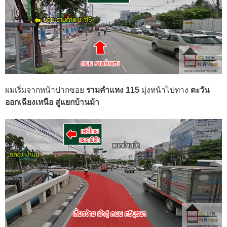
ผม
เริ่มจากหน้าปาก
ซอย
รามคำแหง 115
มุ่งหน้าไปทาง
ตะวัน
ออกเฉียงเหนือ
สู่แยกบ้านม้า