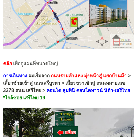
คลิก
เพื่อดูแผนที่ขนาดใหญ่
การเดินทาง
ผมเริ่มจาก
ถนนรามคำแหง มุ่งหน้าสู่ แยกบ้านม้า
>
เลี้ยวซ้ายเข้าสู่ ถนนศรีบูรพา >
เลี้ยว
ขวา
เข้าสู่
ถนนหมายเลข
3278
ถนน เสรีไทย >
คอนโด
ลุมพินี คอนโดทาวน์ นิด้า-เสรีไทย
*ใกล้ซอย เสรีไทย 19