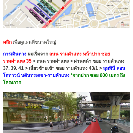
คลิก
เพื่อดูแผนที่ขนาดใหญ่
การเดินทาง
ผมเริ่มจาก
ถนน รามคำแหง หน้าปาก ซอย
รามคำแหง 35
> ถนน รามคำแหง > ผ่านหน้า ซอย รามคำแหง
37, 39, 41 > เลี้ยวซ้ายเข้า ซอย รามคำแหง 43/1 >
ลุมพินี คอน
โดทาวน์ บดินทรเดชา-รามคำแหง
*จากปาก ซอย 600 เมตร ถึง
โครงการ