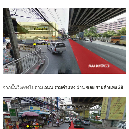
จากนั้นวิ่งตรงไปตาม
ถนน รามคำแหง
ผ่าน
ซอย รามคำแหง 39