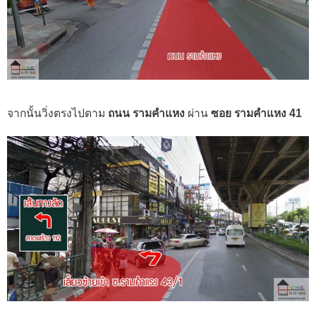
จากนั้นวิ่งตรงไปตาม
ถนน รามคำแหง
ผ่าน
ซอย รามคำแหง 41