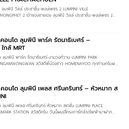
ด ลุมพินี วิลล์ ประชาชื่น-พงษ์เพชร 2 LUMPINI VILLE
NGPHET 2 เจ้าของขายเอง ลุมพินี วิลล์ ประชาชื่น-พงษ์เพชร 2
นางฟ้า ไม่เคยอยู่ ทำเลเด่นย่านประชาชื่น เดินทางสะดวกติดถนนใหญ่
 ใกล้ High Speed Trian ในอนาคตรวมถึงห้างสรรพสินค้าต่างๆ ขนาด
 คอนโด ลุมพินี พาร์ค รัตนาธิเบศร์ –
 ใกล้ MRT
โด ลุมพินี พาร์ค รัตนาธิเบศร์-งามวงศ์วาน LUMPINI PARK
–NGAMWONGWAN สวัสดีพี่น้องชาว HOMENAYOO ทุกท่านครับผม
การสร้างเสร็จพร้อมอยู่จาก LPN มานำเสนอกันอย่างต่อเนื่อง รีวิวโพสนี้
 ลุมพินี พาร์ค รัตนาธิเบศร์-งามวงศ์วาน ที่ตั้งโครงการอยู่บนถนน
นาธิเบศร์ 26) ต.บางกระสอ อ.เมือง จ.นนทบุรี ใกล้รถไฟฟ้า MRT บางกระ
ว คอนโด ลุมพินี เพลส ศรีนครินทร์ – หัวหมาก ส
INI
ด ลุมพินี เพลส ศรีนครินทร์-หัวหมาก สเตชั่น LUMPINI PLACE
ARK STATION สวัสดีครับ วันนี้ผมมีโครงการใกล้รถไฟฟ้ามาฝาก
ร ลุมพินี เพลส ศรีนครินทร์-หัวหมากสเตชั่น ของ LPN ตั้งอยู่ใกล้กับ
ศรีนครินทร์ ลุมพินี เพลส ศรีนครินทร์-หัวหมากสเตชั่น เป็น