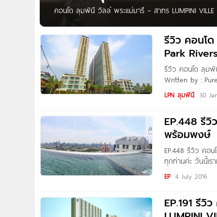
คอนโด ลุมพินี วิลล์ พระแม่มารี – สาทร LUMPINI VIL
สาทร คอนโดพร้อมอยู่จาก L.P.N. ตั้งอยู่ในซอยพระแม่มา
เซนต์หลุยส์, ถนนสาทร, ทางพิเศษเฉลิมมหานคร ใกล้ รร.เซน
รีวิว คอนโด
Park River
รีวิว คอนโด ลุมพิ
Written by : Pure
ทีมงาน Homenayoo
LPN ลุมพินี
30 Ja
EP.448 รีว
พร้อมพงษ์
EP.448 รีวิว คอน
ทุกท่านค่ะ วันนี้
โครงการคอนโดมิเนี
EP
4 July 2016
“LPN” ณ ปัจจุบันนี
EP.191 รีวิว
LUMPINI 