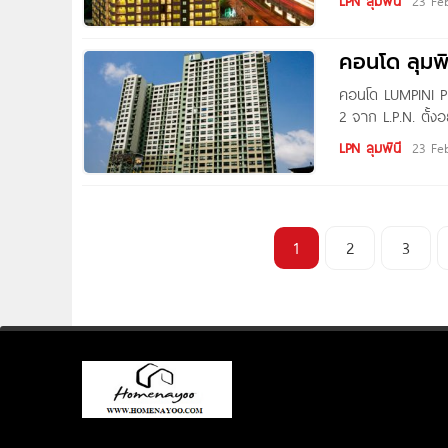
LPN ลุมพินี
23 Fe
ลุมพินี สวีท ปิ่นเ
คอนโด ลุมพิน
คอนโด LUMPINI PL
2 จาก L.P.N. ตั้
รถไฟฟ้า MRT สถานี
LPN ลุมพินี
23 Fe
เมเจอร์ ปิ่นเกล้า,
1
2
3