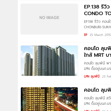
โครงการ High Rise
EP.138 รีวิว
CONDO T
EP.138 รีวิว คอน
CHONBURI-SUKHUMV
ชลบุรีบนถนนสุขุ
EP
25 March 2015
Development ตัวโ
4,193 ยูนิต บนพื้นท
คอนโด ลุมพ
ใกล้ MRT บาง
คอนโด ลุมพินี พา
LPN ตั้งอยู่บนถ.
บางยี่ขัน, ใกล้เซ็นท
LPN ลุมพินี
23 Fe
และ สถานีตำรวจตลิ
คอนโด ลุมพิ
คอนโด ลุมพินี สวี
LPN ตั้งอยู่บนถ.บ
เกล้า, เมเจอร์ ปิ่น