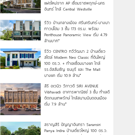
แฝดใหม่จาก AP เชื่อมราชพฤกษ์-นคร
อินทร์ ใกล้ Central Westville
รีวิว บ้านกลางเมือง ศรีนครินทร์-บางนา
ทาวน์โฮม 3 ชั้น 173 ตร.ม. พร้อม
Penthouse Panoramic View เริ่ม 4.79
ล้านบาท*
รีวิว CENTRO ทวีวัฒนา 2 บ้านเดี่ยว
สไตล์ Modern Neo Classic ที่ดินใหญ่
100 ตร.ว. + ทำเลเชื่อมบางแค ใกล้
รร.อัสสัมชัญ ธนบุรี และ The Mall
บางแค เริ่ม 10.9 ล้าน*
สิริ อเวนิว วิภาวดี SIRI AVENUE
Vibhavadi อาคารพาณิชย์ 3 ชั้น ทำเลดี
ติดถนนเทพรักษ์ ใกล้สนามบินดอนเมือง
เริ่ม 7.9 ล้าน*
สราญสิริ ปัญญาอินทรา Saransiri
Panya Indra บ้านเดี่ยวใหญ่ 100 ตร.ว.