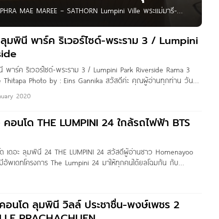
LE PHRA MAE MAREE – SATHORN Lumpini Ville พระแม่มารี-
รี ถนนจันทน์ แขวงทุ่งวัดดอน เขตสาทร กทม. ใกล้รถไฟฟ้า BTS
ต์หลุยส์,
 ลุมพินี พาร์ค ริเวอร์ไซด์-พระราม 3 / Lumpini
side
นี พาร์ค ริเวอร์ไซด์-พระราม 3 / Lumpini Park Riverside Rama 3
 Thitapa Photo by : Eins Gannika สวัสดีค่ะ คุณผู้อ่านทุกท่าน วันนี้
 มีรีวิวคอนโด High Rise ทำเลติดแม่น้ำเจ้าพระยาตัวแรก
nuary 2020
ิว คอนโด THE LUMPINI 24 ใกล้รถไฟฟ้า BTS
โด เดอะ ลุมพินี 24 THE LUMPINI 24 สวัสดีผู้อ่านชาว Homenayoo
เรามีอัพเดทโครงการ The Lumpini 24 มาให้ทุกคนได้ยลโฉมกัน กับ
ยม 46 ชั้น สไตล์ Modern Luxury ที่ถือว่าเป็นโครงการหรูตัว Top ของ
้ โดยที่ตั้งจะอยู่ติดถนนในซอยสุขุมวิท
 คอนโด ลุมพินี วิลล์ ประชาชื่น-พงษ์เพชร 2
VILLE PRACHACHUEN