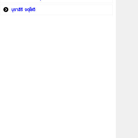
บุราสิริ จตุโชติ