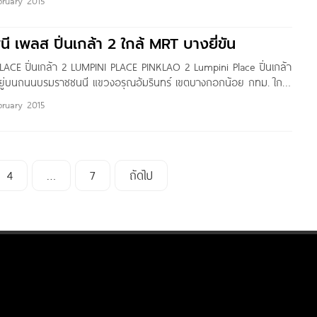
bruary 2015
กล้า เป็นคอนโด
ี เพลส ปิ่นเกล้า 2 ใกล้ MRT บางยี่ขัน
ACE ปิ่นเกล้า 2 LUMPINI PLACE PINKLAO 2 Lumpini Place ปิ่นเกล้า
งอยู่บนถนนบรมราชชนนี แขวงอรุณอัมรินทร์ เขตบางกอกน้อย กทม. ใกล้
บางยี่ขัน, รถไฟฟ้าสายสีแดง สถานีบางบำหรุม เซ็นทรัล ปิ่นเกล้า,
bruary 2015
 แม็คโคร จรัญฯ,
4
…
7
ถัดไป