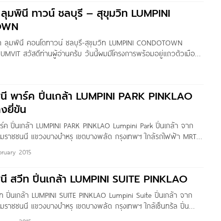
 สูง 25 ชั้น 1
 ลุมพินี ทาวน์ ชลบุรี – สุขุมวิท LUMPINI
OWN
โด ลุมพินี คอนโดทาวน์ ชลบุรี-สุขุมวิท LUMPINI CONDOTOWN
IT สวัสดีท่านผู้อ่านครับ วันนี้ผมมีโครงการพร้อมอยู่แถวตัวเมือง
มวิท โครงการ LUMPINI CONDO TOWN ชลบุรี-สุขุมวิท จาก LPN
ครงการเป็นคอนโดประเภท Low-rise สูง 8 ชั้น 19 อาคาร จำนวน
ี่
ินี พาร์ค ปิ่นเกล้า LUMPINI PARK PINKLAO
ยี่ขัน
ร์ค ปิ่นเกล้า LUMPINI PARK PINKLAO Lumpini Park ปิ่นเกล้า จาก
บรมราชชนนี แขวงบางบำหรุ เขตบางพลัด กรุงเทพฯ ใกล้รถไฟฟ้า MRT
รัล ปิ่นเกล้า, เมเจอร์ ปิ่นเกล้า, แม็คโคร จรัญฯ, ตั้งฮั่วเส็ง, รพ.ศิริราช
bruary 2015
่งชัน ลุมพินี
นี สวีท ปิ่นเกล้า LUMPINI SUITE PINKLAO
ท ปิ่นเกล้า LUMPINI SUITE PINKLAO Lumpini Suite ปิ่นเกล้า จาก
รมราชชนนี แขวงบางบำหรุ เขตบางพลัด กรุงเทพฯ ใกล้เซ็นทรัล ปิ่น
เกล้า, แม็คโคร จรัญฯ, ตั้งฮั่วเส็ง, รพ.ศิริราช และ สถานีตำรวจตลิ่งชัน