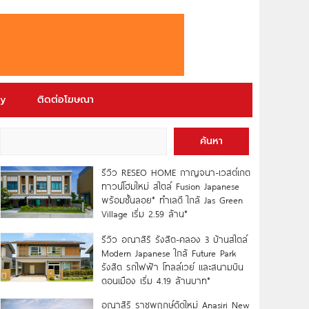
ry
ติดต่อโฆษณา
ค้นหา
รีวิว RESEO HOME กาญจนา-เวสต์เกต
ทาวน์โฮมใหม่ สไตล์ Fusion Japanese
พร้อมชั้นลอย* ทำเลดี ใกล้ Jas Green
Village เริ่ม 2.59 ล้าน*
รีวิว อณาสิริ รังสิต-คลอง 3 บ้านสไตล์
Modern Japanese ใกล้ Future Park
รังสิต รถไฟฟ้า โทลล์เวย์ และสนามบิน
ดอนเมือง เริ่ม 4.19 ล้านบาท*
อณาสิริ ราชพฤกษ์ตัดใหม่ Anasiri New