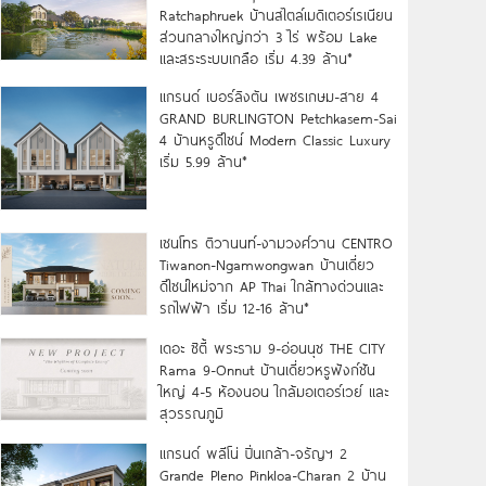
Ratchaphruek บ้านสไตล์เมดิเตอร์เรเนียน
ส่วนกลางใหญ่กว่า 3 ไร่ พร้อม Lake
และสระระบบเกลือ เริ่ม 4.39 ล้าน*
แกรนด์ เบอร์ลิงตัน เพชรเกษม-สาย 4
GRAND BURLINGTON Petchkasem-Sai
4 บ้านหรูดีไซน์ Modern Classic Luxury
เริ่ม 5.99 ล้าน*
เซนโทร ติวานนท์-งามวงศ์วาน CENTRO
Tiwanon-Ngamwongwan บ้านเดี่ยว
ดีไซน์ใหม่จาก AP Thai ใกล้ทางด่วนและ
รถไฟฟ้า เริ่ม 12-16 ล้าน*
เดอะ ซิตี้ พระราม 9-อ่อนนุช THE CITY
Rama 9-Onnut บ้านเดี่ยวหรูฟังก์ชัน
ใหญ่ 4-5 ห้องนอน ใกล้มอเตอร์เวย์ และ
สุวรรณภูมิ
แกรนด์ พลีโน่ ปิ่นเกล้า-จรัญฯ 2
Grande Pleno Pinkloa-Charan 2 บ้าน