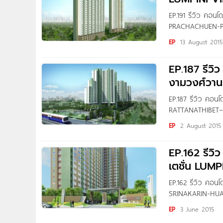
EP.191 รีวิว คอนโ
PRACHACHUEN-PHO
ห้องใหม่กริบ สภาพ
EP
13 August 2015
ใกล้ MRT บางซื่อ
ห้องกระทัดรัด
EP.187 รีวิว
งามวงศ์วาน
EP.187 รีวิว คอน
RATTANATHIBET
วันนี้ผมยังมีโครง
EP
2 August 2015
เป็นคิวของโครงการ
รัตนาธิเบศร์ (รัต
EP.162 รีวิ
สอ ใกล้ Big
เตชั่น LUMP
EP.162 รีวิว คอนโ
SRINAKARIN-HUAM
ครับ นั่นคือโครงกา
EP
3 June 2015
แยกพัฒนาการบนถนน