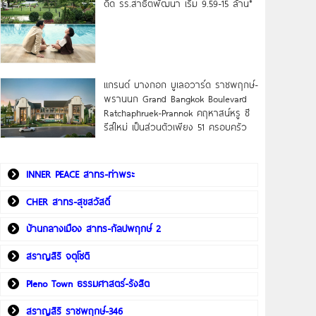
ดิด รร.สาธิตพัฒนา เริ่ม 9.59-15 ล้าน*
แกรนด์ บางกอก บูเลอวาร์ด ราชพฤกษ์-
พรานนก Grand Bangkok Boulevard
Ratchaphruek-Prannok คฤหาสน์หรู ซี
รีส์ใหม่ เป็นส่วนตัวเพียง 51 ครอบครัว
INNER PEACE สาทร-ท่าพระ
CHER สาทร-สุขสวัสดิ์
บ้านกลางเมือง สาทร-กัลปพฤกษ์ 2
สราญสิริ จตุโชติ
Pleno Town ธรรมศาสตร์-รังสิต
สราญสิริ ราชพฤกษ์-346