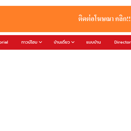
rial
ทาวน์โฮม
บ้านเดี่ยว
แบบบ้าน
Directo