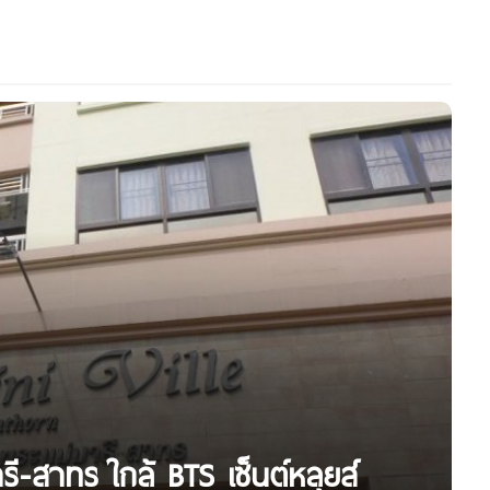
รี-สาทร ใกล้ BTS เซ็นต์หลุยส์