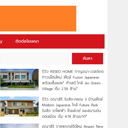
ry
ติดต่อโฆษณา
ค้นหา
รีวิว RESEO HOME กาญจนา-เวสต์เกต
ทาวน์โฮมใหม่ สไตล์ Fusion Japanese
พร้อมชั้นลอย* ทำเลดี ใกล้ Jas Green
Village เริ่ม 2.59 ล้าน*
รีวิว อณาสิริ รังสิต-คลอง 3 บ้านสไตล์
Modern Japanese ใกล้ Future Park
รังสิต รถไฟฟ้า โทลล์เวย์ และสนามบิน
ดอนเมือง เริ่ม 4.19 ล้านบาท*
อณาสิริ ราชพฤกษ์ตัดใหม่ Anasiri New