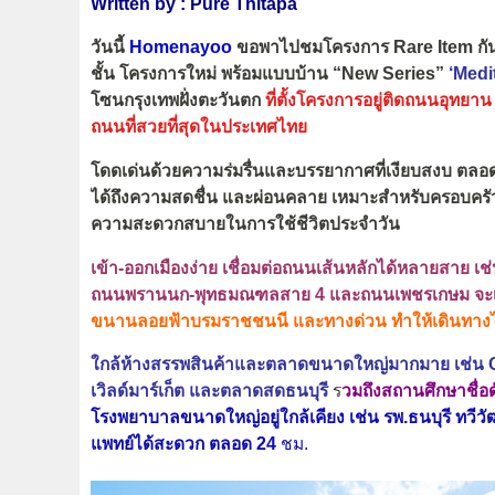
Written by : Pure Thitapa
วันนี้
Homenayoo
ขอพาไปชมโครงการ Rare Item กัน
ชั้น โครงการใหม่ พร้อมแบบบ้าน “New Series”
‘Medi
โซนกรุงเทพฝั่งตะวันตก
ที่ตั้งโครงการอยู่ติดถนนอุทยา
ถนนที่สวยที่สุดในประเทศไทย
โดดเด่นด้วยความร่มรื่นและบรรยากาศที่เงียบสงบ ตลอด
ได้ถึงความสดชื่น และผ่อนคลาย เหมาะสำหรับครอบครัว
ความสะดวกสบายในการใช้ชีวิตประจำวัน
เข้า-ออกเมืองง่าย เชื่อมต่อถนนเส้นหลักได้หลายสา
ถนนพรานนก-พุทธมณฑลสาย 4 และถนนเพชรเกษม
จะ
ขนานลอยฟ้าบรมราชชนนี และทางด่วน ทำให้เดินทางไปยัง
ใกล้ห้างสรรพสินค้าและตลาดขนาดใหญ่มากมาย เช่น C
เวิลด์มาร์เก็ต และตลาดสดธนบุรี
ร
วมถึงสถานศึกษาชื่อ
โรงพยาบาลขนาดใหญ่อยู่ใกล้เคียง เช่น รพ.ธนบุรี ทวี
แพทย์ได้สะดวก ตลอด 24
ชม.