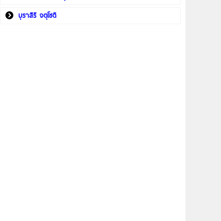
บุราสิริ จตุโชติ