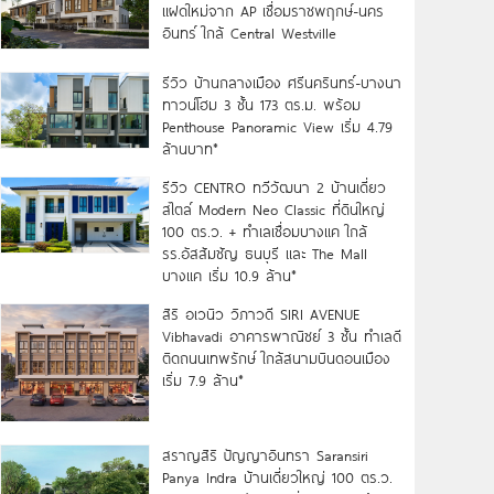
แฝดใหม่จาก AP เชื่อมราชพฤกษ์-นคร
อินทร์ ใกล้ Central Westville
รีวิว บ้านกลางเมือง ศรีนครินทร์-บางนา
ทาวน์โฮม 3 ชั้น 173 ตร.ม. พร้อม
Penthouse Panoramic View เริ่ม 4.79
ล้านบาท*
รีวิว CENTRO ทวีวัฒนา 2 บ้านเดี่ยว
สไตล์ Modern Neo Classic ที่ดินใหญ่
100 ตร.ว. + ทำเลเชื่อมบางแค ใกล้
รร.อัสสัมชัญ ธนบุรี และ The Mall
บางแค เริ่ม 10.9 ล้าน*
สิริ อเวนิว วิภาวดี SIRI AVENUE
Vibhavadi อาคารพาณิชย์ 3 ชั้น ทำเลดี
ติดถนนเทพรักษ์ ใกล้สนามบินดอนเมือง
เริ่ม 7.9 ล้าน*
สราญสิริ ปัญญาอินทรา Saransiri
Panya Indra บ้านเดี่ยวใหญ่ 100 ตร.ว.