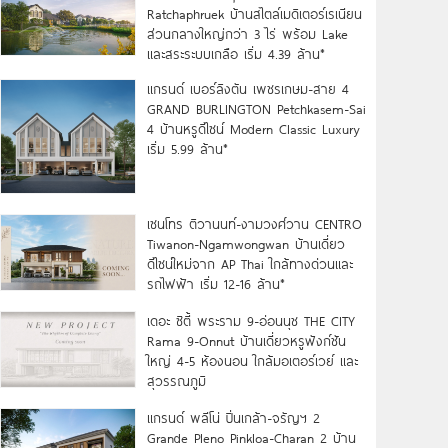
Ratchaphruek บ้านสไตล์เมดิเตอร์เรเนียน
ส่วนกลางใหญ่กว่า 3 ไร่ พร้อม Lake
และสระระบบเกลือ เริ่ม 4.39 ล้าน*
แกรนด์ เบอร์ลิงตัน เพชรเกษม-สาย 4
GRAND BURLINGTON Petchkasem-Sai
4 บ้านหรูดีไซน์ Modern Classic Luxury
เริ่ม 5.99 ล้าน*
เซนโทร ติวานนท์-งามวงศ์วาน CENTRO
Tiwanon-Ngamwongwan บ้านเดี่ยว
ดีไซน์ใหม่จาก AP Thai ใกล้ทางด่วนและ
รถไฟฟ้า เริ่ม 12-16 ล้าน*
เดอะ ซิตี้ พระราม 9-อ่อนนุช THE CITY
Rama 9-Onnut บ้านเดี่ยวหรูฟังก์ชัน
ใหญ่ 4-5 ห้องนอน ใกล้มอเตอร์เวย์ และ
สุวรรณภูมิ
แกรนด์ พลีโน่ ปิ่นเกล้า-จรัญฯ 2
Grande Pleno Pinkloa-Charan 2 บ้าน