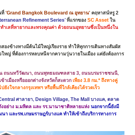
ที่
‘
Grand Bangkok Boulevard ณ อุทยาน
‘
คฤหาสน์หรู 2
terranean Refinement Series’
ที่แรก
ของ
SC Asset
ใน
น ทำเลที่หายากและทรงคุณค่า ด้วยถนนอุทยานซึ่งเป็นหนึ่งใน
สองข้างทางมีต้นไม้ใหญ่เรียงราย ทำให้ทุกการเดินทางสัมผัส
ใหญ่ ที่ต้องการหลบหนีจากความวุ่นวายในเมือง แต่ยังต้องการ
ย เช่น ถนนทวีวัฒนา, ถนนพุทธมณฑลสาย 3, ถนนบรมราชชนนี,
เข้าเมืองหรือออกต่างจังหวัดก็สะดวก
เพียง 3.8 กม.* ถึงทางคู่
ใจกลางกรุงเทพฯ หรือพื้นที่ใกล้เคียงได้รวดเร็ว
entral ศาลายา, Design Village, The Mall บางแค, ตลาด
ดังอย่าง ม.มหิดล และ รร.นานาชาติหลายแห่ง
นอกจากนี้ยังมี
วัฒนา และรพ.เกษมราษฎร์บางแค ทำให้เข้าถึงบริการทางการ