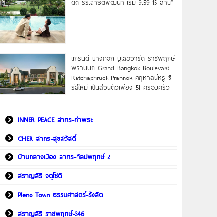
ดิด รร.สาธิตพัฒนา เริ่ม 9.59-15 ล้าน*
แกรนด์ บางกอก บูเลอวาร์ด ราชพฤกษ์-
พรานนก Grand Bangkok Boulevard
Ratchaphruek-Prannok คฤหาสน์หรู ซี
รีส์ใหม่ เป็นส่วนตัวเพียง 51 ครอบครัว
INNER PEACE สาทร-ท่าพระ
CHER สาทร-สุขสวัสดิ์
บ้านกลางเมือง สาทร-กัลปพฤกษ์ 2
สราญสิริ จตุโชติ
Pleno Town ธรรมศาสตร์-รังสิต
สราญสิริ ราชพฤกษ์-346