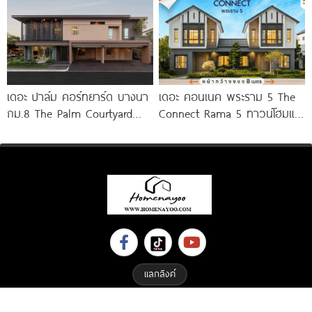
เดอะ ปาล์ม คอร์ทยาร์ด บางนา
เดอะ คอนเนค พระราม 5 The
กม.8 The Palm Courtyard
Connect Rama 5 ทาวน์โฮมและ
Bangna KM.8
บ้านแฝดโครงการใหม่ บนทำเล
พระราม
แลกลิงค์