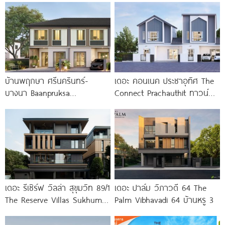
บ้านพฤกษา ศรีนครินทร์-
เดอะ คอนเนค ประชาอุทิศ The
บางนา Baanpruksa
Connect Prachauthit ทาวน์
Srinakarin-Bangna ทาวน์โฮม
โฮมและบ้านสไตล์นอร์ดิก ทำเล
และบ้านแฝด ใกล้ Mega บางนา
ศักยภาพซอยสุขสวัสดิ์ 78 ราคา
เพียง 5
เริ่ม
เดอะ รีเซิร์ฟ วิลล่า สุขุมวิท 89/1
เดอะ ปาล์ม วิภาวดี 64 The
The Reserve Villas Sukhumvit
Palm Vibhavadi 64 บ้านหรู 3
89/1