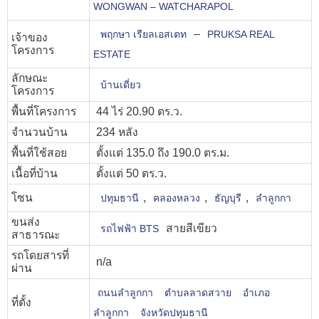
WONGWAN – WATCHARAPOL
–
พฤกษา เรียลเอสเตท
PRUKSA REAL
เจ้าของ
โครงการ
ESTATE
ลักษณะ
บ้านเดี่ยว
โครงการ
พื้นที่โครงการ
44 ไร่ 20.90 ตร.ว.
จำนวนบ้าน
234 หลัง
พื้นที่ใช้สอย
ตั้งแต่ 135.0 ถึง 190.0 ตร.ม.
เนื้อที่บ้าน
ตั้งแต่ 50 ตร.ว.
โซน
,
,
,
ปทุมธานี
คลองหลวง
ธัญบุรี
ลำลูกกา
ขนส่ง
สายสีเขียว
รถไฟฟ้า BTS
สาธารณะ
รถโดยสารที่
n/a
ผ่าน
ถนนลำลูกกา
ตำบลลาดสวาย
อำเภอ
ที่ตั้ง
ลำลูกกา
จังหวัดปทุมธานี