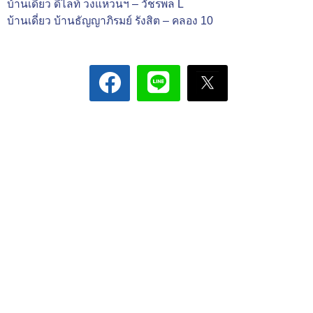
บ้านเดี่ยว ดีไลท์ วงแหวนฯ – วัชรพล L
บ้านเดี่ยว บ้านธัญญาภิรมย์ รังสิต – คลอง 10