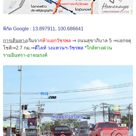
พิกัด Google :
13.897911, 100.686641
การเดินทาง
เริ่มจาก
ห้าแยกวัชรพล
⇒ ถนนสุขาภิบาล 5 ⇒แยกจตุ
โชติ⇒2.7 กม.⇒
ดีไลท์ วงแหวนฯ-วัชรพล
*ใกล้ทางด่วน
รามอินทรา-อาจณรงค์