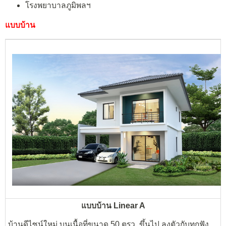
โรงพยาบาลภูมิพลฯ
แบบบ้าน
แบบบ้าน Linear A
บ้านดีไซน์ใหม่ บนเนื้อที่ขนาด 50 ตรว. ขึ้นไป ลงตัวกับทุกฟัง