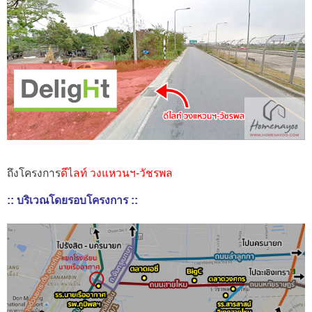
ถึงโครงการ
ดีไลท์ วงแหวนฯ-วัชรพล
:: บริเวณโดยรอบโครงการ ::