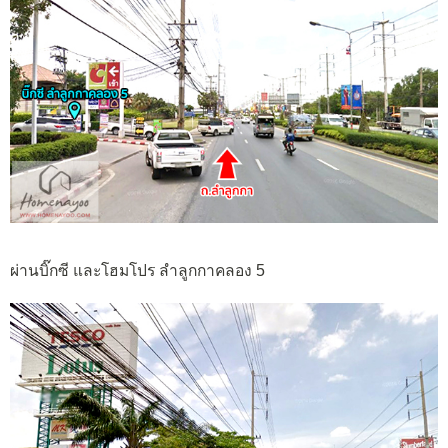
ผ่านบิ๊กซี และโฮมโปร ลำลูกกาคลอง 5