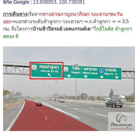
พิกัด Google :
13.938953, 100.739381
การเดินทาง
เริ่มจาก
ทางด่วนกาญจนาภิเษก วงแหวนฯตะวัน
ออก
⇒แยกต่างระดับลำลูกกา-วงแหวนฯ ⇒ ถ.ลำลูกกา ⇒ ⇒ 3.5
กม. ถึงโครการ
บ้านฟ้าปิยรมย์ เลคแกรนด์เด
*ใกล้โลตัส ลำลูกกา
คลอง 6