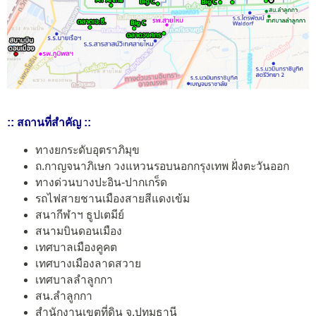
:: สถานที่สำคัญ ::
ทางยกระดับอุตราภิมุข
ถ.กาญจนาภิเษก วงแหวนรอบนอกกรุงเทพ ฝั่งตะวันออก
ทางด่วนบางปะอิน-ปากเกร็ด
รถไฟสายชานเมืองสายสีแดงเข้ม
สนากีฬาฯ ธูปเตมีย์
สนามบินดอนเมือง
เทศบาลเมืองคูคต
เทศบางเมืองลาดสวาย
เทศบาลลำลูกกา
สน.ลำลูกกา
สำนักงานเขตที่ดิน จ.ปทุมธานี