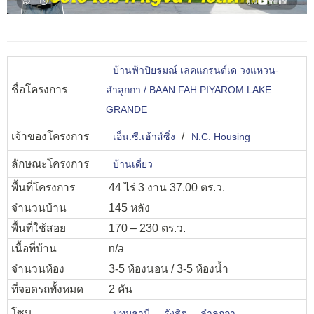
บ้านฟ้าปิยรมณ์ เลคแกรนด์เด วงแหวน-
ชื่อโครงการ
ลำลูกกา / BAAN FAH PIYAROM LAKE
GRANDE
เจ้าของโครงการ
/
เอ็น.ซี.เฮ้าส์ซิ่ง
N.C. Housing
ลักษณะโครงการ
บ้านเดี่ยว
พื้นที่โครงการ
44 ไร่ 3 งาน 37.00 ตร.ว.
จำนวนบ้าน
145 หลัง
พื้นที่ใช้สอย
170 – 230 ตร.ว.
เนื้อที่บ้าน
n/a
จำนวนห้อง
3-5 ห้องนอน / 3-5 ห้องน้ำ
ที่จอดรถทั้งหมด
2 คัน
โซน
,
,
ปทุมธานี
รังสิต
ลำลูกกา