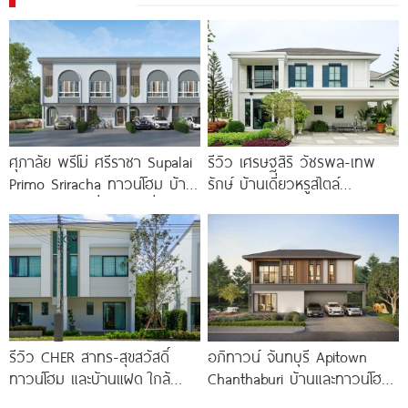
ศุภาลัย พรีโม่ ศรีราชา Supalai
รีวิว เศรษฐสิริ วัชรพล-เทพ
Primo Sriracha ทาวน์โฮม บ้าน
รักษ์ บ้านเดี่ยวหรูสไตล์
แฝด และบ้านเดี่ยว ใกล้เชื่อม
Georgian ส่วนกลางใหญ่วิว
มอเตอร์เวย์
ทะเลสาบ ทำเลใกล้รถไฟฟ้า และ
ทางด่วน 3 สาย
รีวิว CHER สาทร-สุขสวัสดิ์
อภิทาวน์ จันทบุรี Apitown
ทาวน์โฮม และบ้านแฝด ใกล้
Chanthaburi บ้านและทาวน์โฮม
ทางด่วน และรถไฟฟ้าสายสีม่วง
ซีรีส์ใหม่ พร้อม Clubhouse และ