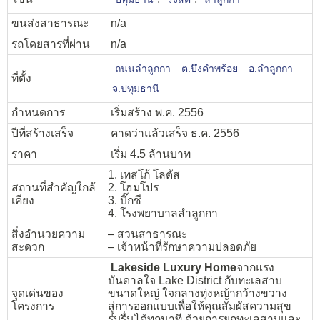
ขนส่งสาธารณะ
n/a
รถโดยสารที่ผ่าน
n/a
ถนนลำลูกกา
ต.บึงคำพร้อย
อ.ลำลูกกา
ที่ตั้ง
จ.ปทุมธานี
กำหนดการ
เริ่มสร้าง พ.ค. 2556
ปีที่สร้างเสร็จ
คาดว่าแล้วเสร็จ ธ.ค. 2556
ราคา
เริ่ม 4.5 ล้านบาท
1. เทสโก้ โลตัส
สถานที่สำคัญใกล้
2. โฮมโปร
เคียง
3. บิ๊กซี
4. โรงพยาบาลลำลูกกา
สิ่งอำนวยความ
– สวนสาธารณะ
สะดวก
– เจ้าหน้าที่รักษาความปลอดภัย
Lakeside Luxury Home
จากแรง
บันดาลใจ Lake District กับทะเลสาบ
จุดเด่นของ
ขนาดใหญ่ ใจกลางทุ่งหญ้ากว้างขวาง
โครงการ
สู่การออกแบบเพื่อให้คุณสัมผัสความสุข
ร่มรื่นได้ทุกนาที ด้วยการยกทะเลสาบและ