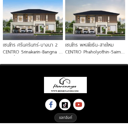
ใต้ สถานีแยกประชาอุทิศ เริ่ม
Fitness 24
3.59
เซนโทร ศรีนครินทร์-บางนา 2
เซนโทร พหลโยธิน-สายไหม
CENTRO Srinakarin-Bangna 2
CENTRO Phaholyothin-Saimai
บ้านเดี่ยวดีไซน์ใหม่ ใกล้ MEGA
บ้าน NEW DESIGN ติดถนน
บางนา
สายไหม ใกล้ทางด่วน 3
แลกลิงค์