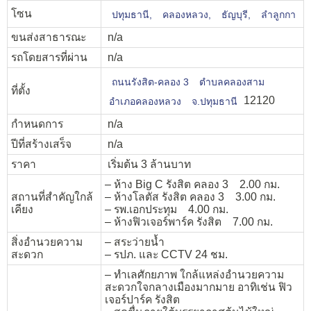
โซน
ปทุมธานี,
คลองหลวง,
ธัญบุรี,
ลำลูกกา
ขนส่งสาธารณะ
n/a
รถโดยสารที่ผ่าน
n/a
ถนนรังสิต-คลอง 3
ตำบลคลองสาม
ที่ตั้ง
12120
อำเภอคลองหลวง
จ.ปทุมธานี
กำหนดการ
n/a
ปีที่สร้างเสร็จ
n/a
ราคา
เริ่มต้น 3 ล้านบาท
– ห้าง Big C รังสิต คลอง 3 2.00 กม.
สถานที่สำคัญใกล้
– ห้างโลตัส รังสิต คลอง 3 3.00 กม.
เคียง
– รพ.เอกประทุม 4.00 กม.
– ห้างฟิวเจอร์พาร์ค รังสิต 7.00 กม.
สิ่งอำนวยความ
– สระว่ายน้ำ
สะดวก
– รปภ. และ CCTV 24 ชม.
– ทำเลศักยภาพ ใกล้แหล่งอำนวยความ
สะดวกใจกลางเมืองมากมาย อาทิเช่น ฟิว
เจอร์ปาร์ค รังสิต