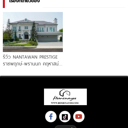
เรื่องที่เกี่ยวข้อง
รีวิว NANTAWAN PRESTIGE
ราชพฤกษ์-พรานนก คฤหาสน์
หรู French Chateau จาก LH
เริ่ม