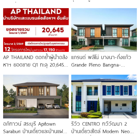
บ้านเดี่ยวหรูฟังก์ชันใหญ่ 4-5
Ladkrabang-Suvarnabhumi
ทาวน์โฮมและบ้านแฝดใหม่ ใกล้นิ
คมฯ ลาดกระบัง และสนามบิน
สุวรรณภูมิ
AP THAILAND ตอกย้ำผู้นำอสัง
แกรนด์ พลีโน่ บางนา-กิ่งแก้ว
หาฯ ยอดขาย Q1 ทะลุ 20,645
Grande Pleno Bangna-
ล้านบาท พร้อมลุยเปิด 12
Kingkaew บ้านไซซ์ใหญ่ ติดถนน
ใหญ่ ปากซอย กิ่งแก้ว
อภิทาวน์ สระบุรี Apitown
รีวิว CENTRO ทวีวัฒนา 2
Saraburi บ้านเดี่ยวและบ้านแฝด
บ้านเดี่ยวสไตล์ Modern Neo
ฟังก์ชันใหญ่ ทำเลติดถนน
Classic ที่ดินใหญ่ 100