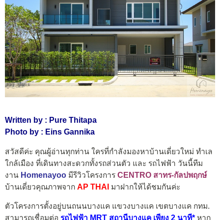
Written by : Pure Thitapa
Photo by : Eins Gannika
สวัสดีค่ะ คุณผู้อ่านทุกท่าน ใครที่กำลังมองหาบ้านเดี่ยวใหม่ ทำเล
ใกล้เมือง ที่เดินทางสะดวกทั้งรถส่วนตัว และ รถไฟฟ้า วันนี้ทีม
งาน
Homenayoo
มีรีวิวโครงการ
CENTRO สาทร-กัลปพฤกษ์
บ้านเดี่ยวคุณภาพจาก
AP THAI
มาฝากให้ได้ชมกันค่ะ
ตัวโครงการตั้งอยู่บนถนนบางแค แขวงบางแค เขตบางแค กทม.
สามารถเชื่อมต่อ
รถไฟฟ้า MRT สถานีบางแค เพียง 2 นาที*
หาก