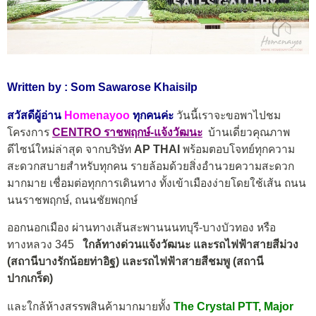
Written by : Som Sawarose Khaisilp
สวัสดีผู้อ่าน
Homenayoo
ทุกคนค่ะ
วันนี้เราจะขอพาไปชม
โครงการ
CENTRO ราชพฤกษ์-แจ้งวัฒนะ
บ้านเดี่ยวคุณภาพ
ดีไซน์ใหม่ล่าสุด จากบริษัท
AP THAI
พร้อมตอบโจทย์ทุกความ
สะดวกสบายสำหรับทุกคน รายล้อมด้วยสิ่งอำนวยความสะดวก
มากมาย เชื่อมต่อทุกการเดินทาง ทั้งเข้าเมืองง่ายโดยใช้เส้น ถนน
นนราชพฤกษ์, ถนนชัยพฤกษ์
ออกนอกเมือง ผ่านทางเส้นสะพานนนทบุรี-บางบัวทอง หรือ
ทางหลวง 345
ใกล้ทางด่วนแจ้งวัฒนะ และรถไฟฟ้าสายสีม่วง
(สถานีบางรักน้อยท่าอิฐ) และรถไฟฟ้าสายสีชมพู (สถานี
ปากเกร็ด)
และใกล้ห้างสรรพสินค้ามากมายทั้ง
The Crystal PTT, Major