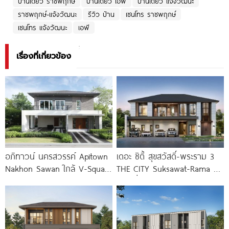
บ้านเดี่ยว ราชพฤกษ์
บ้านเดี่ยว เอพี
บ้านเดี่ยว แจ้งวัฒนะ
ราชพฤกษ์-แจ้งวัฒนะ
รีวิว บ้าน
เซนโทร ราชพฤกษ์
เซนโทร แจ้งวัฒนะ
เอพี
เรื่องที่เกี่ยวข้อง
อภิทาวน์ นครสวรรค์ Apitown
เดอะ ซิตี้ สุขสวัสดิ์-พระราม 3
Nakhon Sawan ใกล้ V-Square
THE CITY Suksawat-Rama 3
และ Central เพียง
บ้านเดี่ยวหรูดีไซน์ใหม่ ทำเลใกล้
ทางด่วน