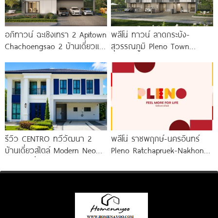
อภิทาวน์ ฉะเชิงเทรา 2 Apitown
พลีโน่ ทาวน์ ลาดกระบัง-
Chachoengsao 2 บ้านเดี่ยวและ
สุวรรณภูมิ Pleno Town
บ้านแฝดซีรีส์ใหม่จาก AP
Ladkrabang-Suvarnabhumi
ทาวน์โฮมและบ้านแฝดใหม่ ใกล้นิ
คมฯ ลาดกระบัง และสนามบิน
สุวรรณภูมิ
รีวิว CENTRO ทวีวัฒนา 2
พลีโน่ ราชพฤกษ์-นครอินทร์
บ้านเดี่ยวสไตล์ Modern Neo
Pleno Ratchapruek-Nakhon
Classic ที่ดินใหญ่ 100
In โครงการใหม่ใจกลาง
เมืองนนทบุรี