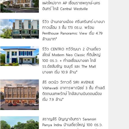
แฝดใหม่จาก AP เชื่อมราชพฤกษ์-นคร
อินทร์ ใกล้ Central Westville
รีวิว บ้านกลางเมือง ศรีนครินทร์-บางนา
ทาวน์โฮม 3 ชั้น 173 ตร.ม. พร้อม
Penthouse Panoramic View เริ่ม 4.79
ล้านบาท*
รีวิว CENTRO ทวีวัฒนา 2 บ้านเดี่ยว
สไตล์ Modern Neo Classic ที่ดินใหญ่
100 ตร.ว. + ทำเลเชื่อมบางแค ใกล้
รร.อัสสัมชัญ ธนบุรี และ The Mall
บางแค เริ่ม 10.9 ล้าน*
สิริ อเวนิว วิภาวดี SIRI AVENUE
Vibhavadi อาคารพาณิชย์ 3 ชั้น ทำเลดี
ติดถนนเทพรักษ์ ใกล้สนามบินดอนเมือง
เริ่ม 7.9 ล้าน*
สราญสิริ ปัญญาอินทรา Saransiri
Panya Indra บ้านเดี่ยวใหญ่ 100 ตร.ว.