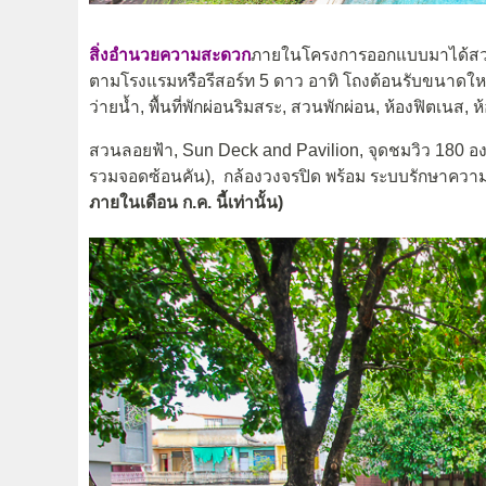
สิ่งอำนวยความสะดวก
ภายในโครงการออกแบบมาได้สวยแ
ตามโรงแรมหรือรีสอร์ท 5 ดาว อาทิ โถงต้อนรับขนาดใหญ่
ว่ายน้ำ, พื้นที่พักผ่อนริมสระ, สวนพักผ่อน, ห้องฟิตเน
สวนลอยฟ้า, Sun Deck and Pavilion, จุดชมวิว 180 องศา
รวมจอดซ้อนคัน), กล้องวงจรปิด พร้อม ระบบรักษาควา
ภายในเดือน ก.ค. นี้เท่านั้น)