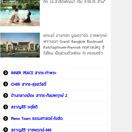
ดิด รร.สาธิตพัฒนา เริ่ม 9.59-15 ล้าน*
แกรนด์ บางกอก บูเลอวาร์ด ราชพฤกษ์-
พรานนก Grand Bangkok Boulevard
Ratchaphruek-Prannok คฤหาสน์หรู ซี
รีส์ใหม่ เป็นส่วนตัวเพียง 51 ครอบครัว
INNER PEACE สาทร-ท่าพระ
CHER สาทร-สุขสวัสดิ์
บ้านกลางเมือง สาทร-กัลปพฤกษ์ 2
สราญสิริ จตุโชติ
Pleno Town ธรรมศาสตร์-รังสิต
สราญสิริ ราชพฤกษ์-346