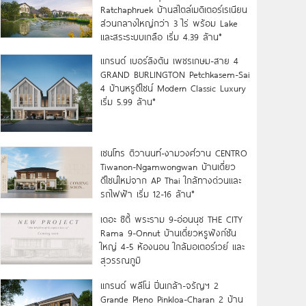
Ratchaphruek บ้านสไตล์เมดิเตอร์เรเนียน
ส่วนกลางใหญ่กว่า 3 ไร่ พร้อม Lake
และสระระบบเกลือ เริ่ม 4.39 ล้าน*
แกรนด์ เบอร์ลิงตัน เพชรเกษม-สาย 4
GRAND BURLINGTON Petchkasem-Sai
4 บ้านหรูดีไซน์ Modern Classic Luxury
เริ่ม 5.99 ล้าน*
เซนโทร ติวานนท์-งามวงศ์วาน CENTRO
Tiwanon-Ngamwongwan บ้านเดี่ยว
ดีไซน์ใหม่จาก AP Thai ใกล้ทางด่วนและ
รถไฟฟ้า เริ่ม 12-16 ล้าน*
เดอะ ซิตี้ พระราม 9-อ่อนนุช THE CITY
Rama 9-Onnut บ้านเดี่ยวหรูฟังก์ชัน
ใหญ่ 4-5 ห้องนอน ใกล้มอเตอร์เวย์ และ
สุวรรณภูมิ
แกรนด์ พลีโน่ ปิ่นเกล้า-จรัญฯ 2
Grande Pleno Pinkloa-Charan 2 บ้าน