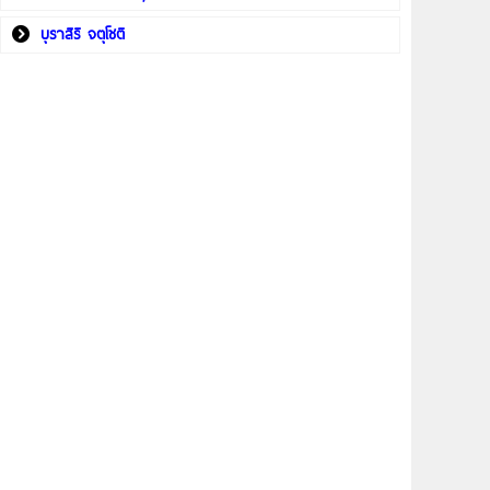
บุราสิริ จตุโชติ