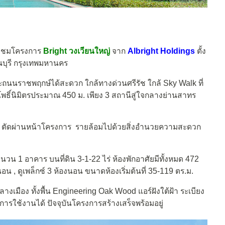
มาชมโครงการ
Bright วงเวียนใหญ่
จาก
Albright Holdings
ตั้ง
นบุรี กรุงเทพมหานคร
ละถนนราชพฤกษ์ได้สะดวก ใกล้ทางด่วนศรีรัช ใกล้ Sky Walk ที่
โพธิ์นิมิตรประมาณ 450 ม. เพียง 3 สถานีสู่ใจกลางย่านสาทร
ณะ ตัดผ่านหน้าโครงการ รายล้อมไปด้วยสิ่งอำนวยความสะดวก
นวน 1 อาคาร บนที่ดิน 3-1-22 ไร่ ห้องพักอาศัยมีทั้งหมด 472
อน , ดูเพล็กซ์ 3 ห้องนอน ขนาดห้องเริ่มต้นที่ 35-119 ตร.ม.
งเมือง ทั้งพื้น Engineering Oak Wood แอร์ฝังใต้ฝ้า ระเบียง
รใช้งานได้ ปัจจุบันโครงการสร้างเสร็จพร้อมอยู่