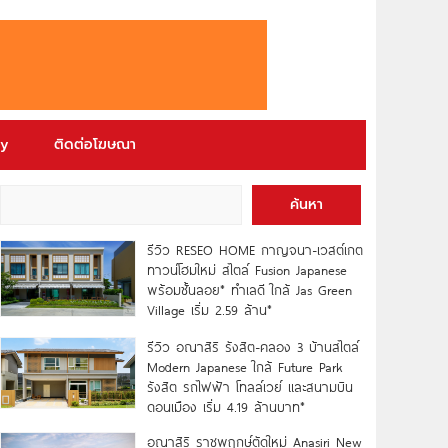
ry
ติดต่อโฆษณา
ค้นหา
รีวิว RESEO HOME กาญจนา-เวสต์เกต
ทาวน์โฮมใหม่ สไตล์ Fusion Japanese
พร้อมชั้นลอย* ทำเลดี ใกล้ Jas Green
Village เริ่ม 2.59 ล้าน*
รีวิว อณาสิริ รังสิต-คลอง 3 บ้านสไตล์
Modern Japanese ใกล้ Future Park
รังสิต รถไฟฟ้า โทลล์เวย์ และสนามบิน
ดอนเมือง เริ่ม 4.19 ล้านบาท*
อณาสิริ ราชพฤกษ์ตัดใหม่ Anasiri New