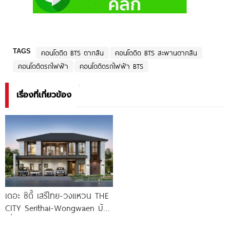
TAGS
คอนโดติด BTS ตากสิน
คอนโดติด BTS สะพานตากสิน
คอนโดติดรถไฟฟ้า
คอนโดติดรถไฟฟ้า BTS
เรื่องที่เกี่ยวข้อง
เดอะ ซิตี้ เสรีไทย-วงแหวน THE
CITY Serithai-Wongwaen บ้าน
เดี่ยวหรู ดีไซน์ใหม่ จาก AP