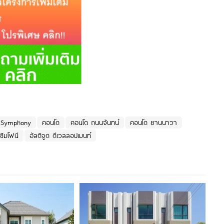
e Symphony
คอนโด
คอนโด ถนนจันทน์
คอนโด ยานนาวา
 ซิมโฟนี
อัลติจูด ดีเวลลอปเมนท์