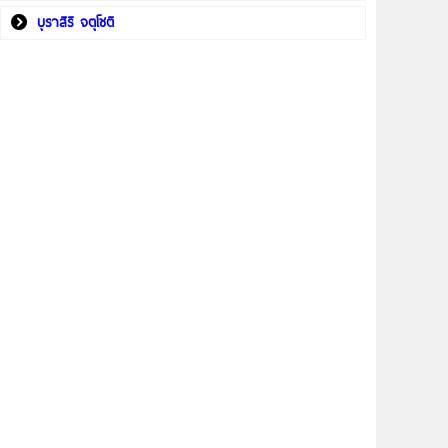
บุราสิริ จตุโชติ