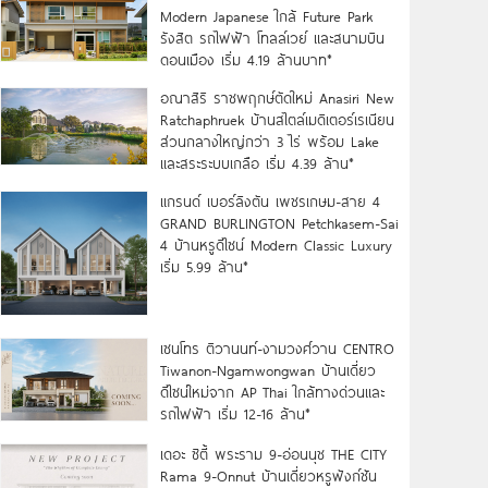
Modern Japanese ใกล้ Future Park
รังสิต รถไฟฟ้า โทลล์เวย์ และสนามบิน
ดอนเมือง เริ่ม 4.19 ล้านบาท*
อณาสิริ ราชพฤกษ์ตัดใหม่ Anasiri New
Ratchaphruek บ้านสไตล์เมดิเตอร์เรเนียน
ส่วนกลางใหญ่กว่า 3 ไร่ พร้อม Lake
และสระระบบเกลือ เริ่ม 4.39 ล้าน*
แกรนด์ เบอร์ลิงตัน เพชรเกษม-สาย 4
GRAND BURLINGTON Petchkasem-Sai
4 บ้านหรูดีไซน์ Modern Classic Luxury
เริ่ม 5.99 ล้าน*
เซนโทร ติวานนท์-งามวงศ์วาน CENTRO
Tiwanon-Ngamwongwan บ้านเดี่ยว
ดีไซน์ใหม่จาก AP Thai ใกล้ทางด่วนและ
รถไฟฟ้า เริ่ม 12-16 ล้าน*
เดอะ ซิตี้ พระราม 9-อ่อนนุช THE CITY
Rama 9-Onnut บ้านเดี่ยวหรูฟังก์ชัน