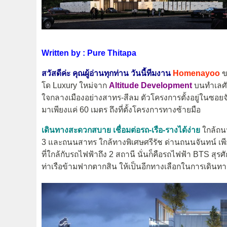
Written by : Pure Thitapa
สวัสดีค่ะ คุณผู้อ่านทุกท่าน วันนี้ทีมงาน
Homenayoo
ข
โด Luxury ใหม่จาก
Altitude Development
บนทำเลศั
ใจกลางเมืองอย่างสาทร-สีลม ตัวโครงการตั้งอยู่ในซ
มาเพียงแค่ 60 เมตร ถึงที่ตั้งโครงการทางซ้ายมือ
เดินทางสะดวกสบาย เชื่อมต่อรถ-เรือ-รางได้ง่าย
ใกล้ถน
3 และถนนสาทร ใกล้ทางพิเศษศรีรัช ด่านถนนจันทน์ เพี
ที่ใกล้กับรถไฟฟ้าถึง 2 สถานี นั่นก็คือรถไฟฟ้า BTS สุ
ท่าเรือข้ามฟากตากสิน ให้เป็นอีกทางเลือกในการเดินทา