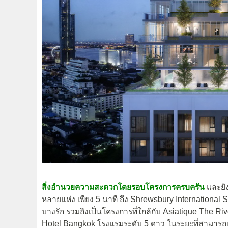
สิ่งอำนวยความสะดวกโดยรอบโครงการครบครัน
และยัง
หลายแห่ง เพียง 5 นาที ถึง Shrewsbury International S
บางรัก รวมถึงเป็นโครงการที่ใกล้กับ
Asiatique The Riv
Hotel Bangkok โรงแรมระดับ 5 ดาว ในระยะที่สามารถเด