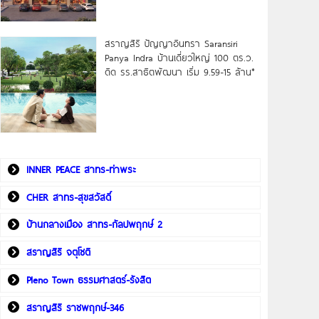
สราญสิริ ปัญญาอินทรา Saransiri
Panya Indra บ้านเดี่ยวใหญ่ 100 ตร.ว.
ดิด รร.สาธิตพัฒนา เริ่ม 9.59-15 ล้าน*
INNER PEACE สาทร-ท่าพระ
CHER สาทร-สุขสวัสดิ์
บ้านกลางเมือง สาทร-กัลปพฤกษ์ 2
สราญสิริ จตุโชติ
Pleno Town ธรรมศาสตร์-รังสิต
สราญสิริ ราชพฤกษ์-346