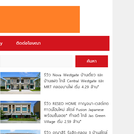
ry
ติดต่อโฆษณา
ค้นหา
รีวิว Nova Westgate บ้านเดี่ยว และ
บ้านแฝด ใกล้ Central Westgate และ
MRT คลองบางไผ่ เริ่ม 4.29 ล้าน*
รีวิว RESEO HOME กาญจนา-เวสต์เกต
ทาวน์โฮมใหม่ สไตล์ Fusion Japanese
พร้อมชั้นลอย* ทำเลดี ใกล้ Jas Green
Village เริ่ม 2.59 ล้าน*
รีวิว อณาสิริ รังสิต-คลอง 3 บ้านสไตล์