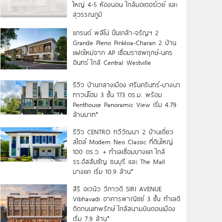
ใหญ่ 4-5 ห้องนอน ใกล้มอเตอร์เวย์ และ
สุวรรณภูมิ
แกรนด์ พลีโน่ ปิ่นเกล้า-จรัญฯ 2
Grande Pleno Pinkloa-Charan 2 บ้าน
แฝดใหม่จาก AP เชื่อมราชพฤกษ์-นคร
อินทร์ ใกล้ Central Westville
รีวิว บ้านกลางเมือง ศรีนครินทร์-บางนา
ทาวน์โฮม 3 ชั้น 173 ตร.ม. พร้อม
Penthouse Panoramic View เริ่ม 4.79
ล้านบาท*
รีวิว CENTRO ทวีวัฒนา 2 บ้านเดี่ยว
สไตล์ Modern Neo Classic ที่ดินใหญ่
100 ตร.ว. + ทำเลเชื่อมบางแค ใกล้
รร.อัสสัมชัญ ธนบุรี และ The Mall
บางแค เริ่ม 10.9 ล้าน*
สิริ อเวนิว วิภาวดี SIRI AVENUE
Vibhavadi อาคารพาณิชย์ 3 ชั้น ทำเลดี
ติดถนนเทพรักษ์ ใกล้สนามบินดอนเมือง
เริ่ม 7.9 ล้าน*