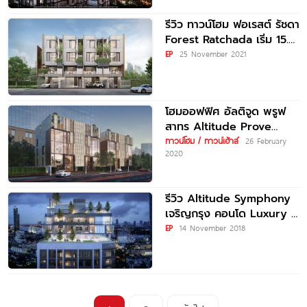
รีวิว ทาวน์โฮม ฟอเรสต์ รัชดา
Forest Ratchada เริ่ม 15.9
ล้านบาท*
EP
25 November 2021
โฮมออฟฟิศ อัลติจูด พรูฟ
สาทร Altitude Prove
Sathorn เริ่ม 91 ล้านบาท*
ทาวน์โฮม / ทาวน์เฮ้าส์
26 February
2020
รีวิว Altitude Symphony
เจริญกรุง คอนโด Luxury ที่
จอดรถกว่า 83% บนทำเล
EP
14 November 2018
ปลายสาทร ใกล้