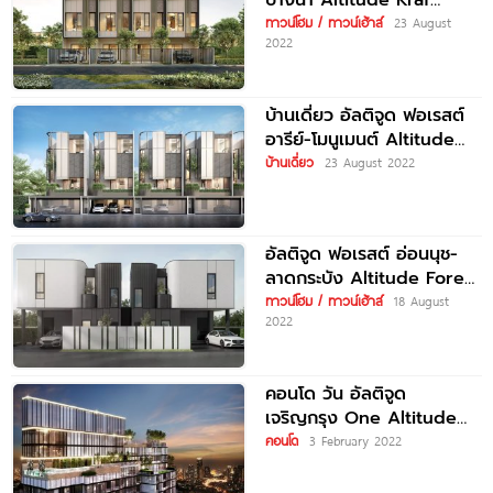
บางนา Altitude Kraf
Bangna ใกล้ MEGA บางนา
ทาวน์โฮม / ทาวน์เฮ้าส์
23 August
2022
บ้านเดี่ยว อัลติจูด ฟอเรสต์
อารีย์-โมนูเมนต์ Altitude
Forest Ari-Monument
บ้านเดี่ยว
23 August 2022
เริ่ม 28 ล้านบาท*
อัลติจูด ฟอเรสต์ อ่อนนุช-
ลาดกระบัง Altitude Forest
Onnut-Latkrabang บ้าน
ทาวน์โฮม / ทาวน์เฮ้าส์
18 August
2022
สไตล์รีสอร์ทพร้อมสระว่ายน้ำ
เริ่ม 11.9 ล้าน*
คอนโด วัน อัลติจูด
เจริญกรุง One Altitude
Charoenkrung เริ่ม 13.9
คอนโด
3 February 2022
ล้าน*