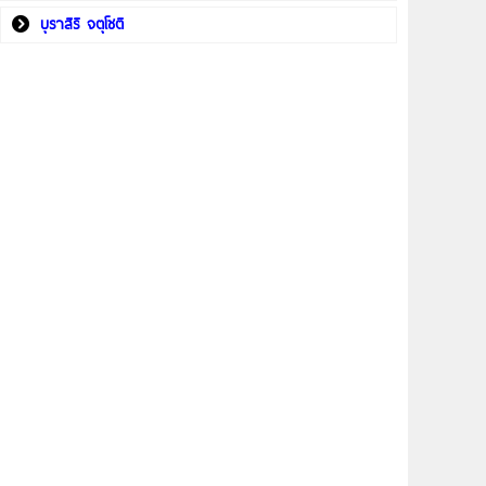
บุราสิริ จตุโชติ