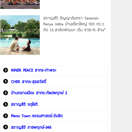
สราญสิริ ปัญญาอินทรา Saransiri
Panya Indra บ้านเดี่ยวใหญ่ 100 ตร.ว.
ดิด รร.สาธิตพัฒนา เริ่ม 9.59-15 ล้าน*
INNER PEACE สาทร-ท่าพระ
CHER สาทร-สุขสวัสดิ์
บ้านกลางเมือง สาทร-กัลปพฤกษ์ 2
สราญสิริ จตุโชติ
Pleno Town ธรรมศาสตร์-รังสิต
สราญสิริ ราชพฤกษ์-346