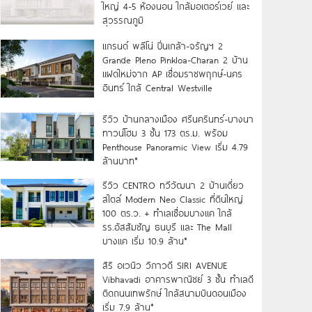
ใหญ่ 4-5 ห้องนอน ใกล้มอเตอร์เวย์ และ
สุวรรณภูมิ
แกรนด์ พลีโน่ ปิ่นเกล้า-จรัญฯ 2
Grande Pleno Pinkloa-Charan 2 บ้าน
แฝดใหม่จาก AP เชื่อมราชพฤกษ์-นคร
อินทร์ ใกล้ Central Westville
รีวิว บ้านกลางเมือง ศรีนครินทร์-บางนา
ทาวน์โฮม 3 ชั้น 173 ตร.ม. พร้อม
Penthouse Panoramic View เริ่ม 4.79
ล้านบาท*
รีวิว CENTRO ทวีวัฒนา 2 บ้านเดี่ยว
สไตล์ Modern Neo Classic ที่ดินใหญ่
100 ตร.ว. + ทำเลเชื่อมบางแค ใกล้
รร.อัสสัมชัญ ธนบุรี และ The Mall
บางแค เริ่ม 10.9 ล้าน*
สิริ อเวนิว วิภาวดี SIRI AVENUE
Vibhavadi อาคารพาณิชย์ 3 ชั้น ทำเลดี
ติดถนนเทพรักษ์ ใกล้สนามบินดอนเมือง
เริ่ม 7.9 ล้าน*