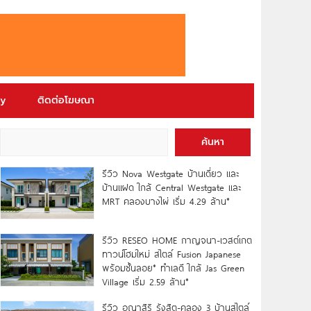
ry
ติดต่อโฆษณา
ค้นหา
รีวิว Nova Westgate บ้านเดี่ยว และ
บ้านแฝด ใกล้ Central Westgate และ
MRT คลองบางไผ่ เริ่ม 4.29 ล้าน*
รีวิว RESEO HOME กาญจนา-เวสต์เกต
ทาวน์โฮมใหม่ สไตล์ Fusion Japanese
พร้อมชั้นลอย* ทำเลดี ใกล้ Jas Green
Village เริ่ม 2.59 ล้าน*
รีวิว อณาสิริ รังสิต-คลอง 3 บ้านสไตล์