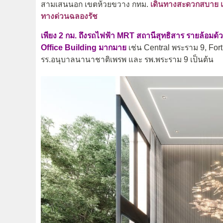
สามเสนนอก เขตห้วยขวาง กทม.
เดินทางสะดวกสบาย เช
ทางด่วนฉลองรัช
เพียง 2 กม. ถึงรถไฟฟ้า MRT สถานีสุทธิสาร รายล้อมด
Office Building มากมาย
เช่น Central พระราม 9, For
รร.อนุบาลนานาชาติเพรพ และ รพ.พระราม 9 เป็นต้น