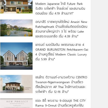
Modern Japanese ใกล้ Future Park
รังสิต รถไฟฟ้า โทลล์เวย์ และสนามบิน
ดอนเมือง เริ่ม 4.19 ล้านบาท*
อณาสิริ ราชพฤกษ์ตัดใหม่ Anasiri New
Ratchaphruek บ้านสไตล์เมดิเตอร์เรเนียน
ส่วนกลางใหญ่กว่า 3 ไร่ พร้อม Lake
และสระระบบเกลือ เริ่ม 4.39 ล้าน*
แกรนด์ เบอร์ลิงตัน เพชรเกษม-สาย 4
GRAND BURLINGTON Petchkasem-Sai
4 บ้านหรูดีไซน์ Modern Classic Luxury
เริ่ม 5.99 ล้าน*
เซนโทร ติวานนท์-งามวงศ์วาน CENTRO
Tiwanon-Ngamwongwan บ้านเดี่ยว
ดีไซน์ใหม่จาก AP Thai ใกล้ทางด่วนและ
รถไฟฟ้า เริ่ม 12-16 ล้าน*
เดอะ ซิตี้ พระราม 9-อ่อนนุช THE CITY
Rama 9-Onnut บ้านเดี่ยวหรูฟังก์ชัน