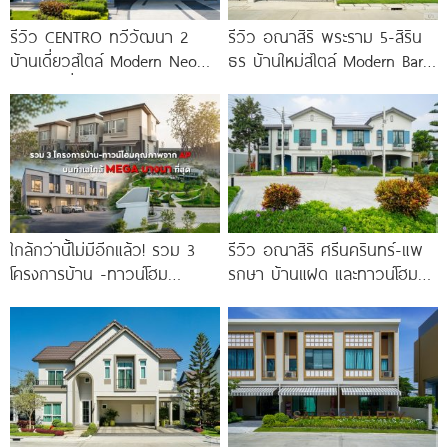
รีวิว CENTRO ทวีวัฒนา 2
รีวิว อณาสิริ พระราม 5-สิริน
บ้านเดี่ยวสไตล์ Modern Neo
ธร บ้านใหม่สไตล์ Modern Barn
Classic ที่ดินใหญ่ 100
House ใกล้ทางด่วนศรีรัช
ใกล้กว่านี้ไม่มีอีกแล้ว! รวม 3
รีวิว อณาสิริ ศรีนครินทร์-แพ
โครงการบ้าน -ทาวน์โฮม
รกษา บ้านแฝด และทาวน์โฮม
คุณภาพจาก AP บนทำเลหลัง
สไตล์เมอร์ดิเตอร์เรเนียน​ ใกล้
MEGA บางนา เพียง
ทางด่วน และ BTS แพรกษา