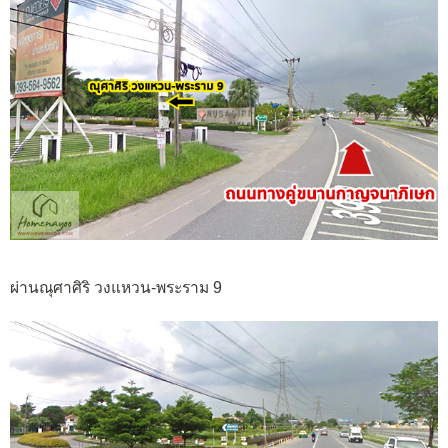
ผ่านณุศาศิริ วงแหวน-พระราม 9