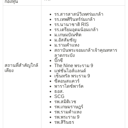
กองทุน
รร.สารสาสน์วิเทศร่มเกล้า
รร.เทพศิรินทร์ร่มเกล้า
รร.นานาชาติ RIS
รร.เตรียมอุดมน้อมเกล้า
ม.เกษมบัณฑิต
ม.อัสสัมชัญ
ม.รามคำแหง
สถาบันพระจอมเกล้าเจ้าคุณทหาร
ลาดกระบัง
บิ๊กซี
สถานที่สำคัญใกล้
The Nine พระราม 9
เคียง
แฟชั่นไอส์แลนด์
เซ็นทรัล พระราม 9
ซีคอนสแควร์
พาราไดซ์พาร์ค
ธอส.
SCG
รพ.สมิติเวช
รพ.เกษมราษฎร์
รพ.รามคำแหง
รพ.พระราม 9
รพ.สิรินธร