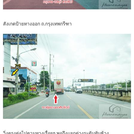
สังเกตป้ายทางออก ถ.กรุงเทพกรีฑา
วิ่งตรงต่อไปตามทางเรื่อยๆ พอถึงแยกต่างระดับทับช้าง