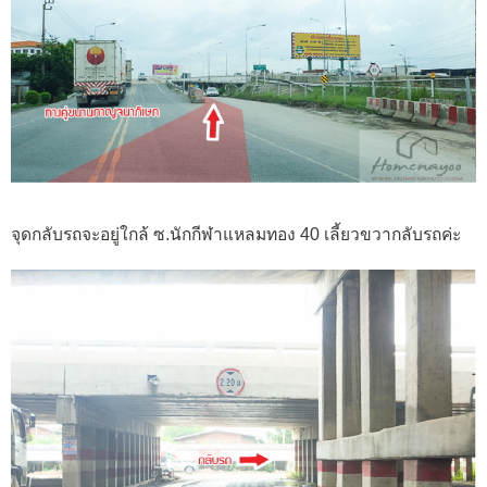
จุดกลับรถจะอยู่ใกล้ ซ.นักกีฬาแหลมทอง 40 เลี้ยวขวากลับรถค่ะ