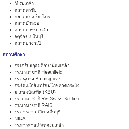
M ร่มเกล้า
ตลาดพรชัย
ตลาดสดเกรียงไกร
ตลาดบัวลอย
ตลาดบวรร่มเกล้า
จตุจักร 2 มีนบุรี
ตลาดบางกะปิ
สถานศึกษา
รร.เตรียมอุดมศึกษาน้อมเกล้า
รร.นานาชาติ Heathfield
รร.อนุบาล Bromsgrove
รร.รัตนโกสินทร์สมโภชลาดกระบัง
ม.เกษมบัณฑิต (KBU)
รร.นานาชาติ Ris-Swiss-Section
รร.นานาชาติ RAIS
รร.สารสาสน์วิเทศมีนบุรี
NIDA
รร.สารสาสน์วิเทศร่มเกล้า