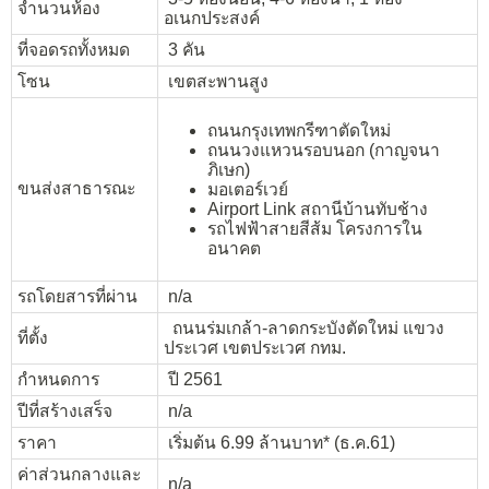
จำนวนห้อง
อเนกประสงค์
ที่จอดรถทั้งหมด
3 คัน
โซน
เขตสะพานสูง
ถนนกรุงเทพกรีฑาตัดใหม่
ถนนวงแหวนรอบนอก (กาญจนา
ภิเษก)
ขนส่งสาธารณะ
มอเตอร์เวย์
Airport Link สถานีบ้านทับช้าง
รถไฟฟ้าสายสีส้ม โครงการใน
อนาคต
รถโดยสารที่ผ่าน
n/a
ถนนร่มเกล้า-ลาดกระบังตัดใหม่ แขวง
ที่ตั้ง
ประเวศ เขตประเวศ กทม.
กำหนดการ
ปี 2561
ปีที่สร้างเสร็จ
n/a
ราคา
เริ่มต้น 6.99 ล้านบาท* (ธ.ค.61)
ค่าส่วนกลางและ
n/a