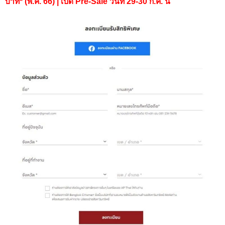
บาท* (พ.ค. 66) | เปิด Pre-Sale วันที่ 29-30 ก.ค. นี้