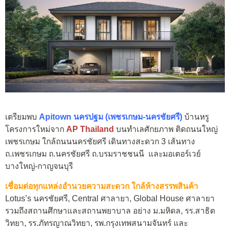
เตรียมพบ
Apitown นครปฐม (เพชรเกษม-นครชัยศรี)
บ้านหรู
โครงการใหม่จาก
AP Thailand
บนทำเลศักยภาพ ติดถนนใหญ่
เพชรเกษม ใกล้ถนนนครชัยศรี เดินทางสะดวก 3 เส้นทาง
ถ.เพชรเกษม ถ.นครชัยศรี ถ.บรมราชชนนี และมอเตอร์เวย์
บางใหญ่-กาญจนบุรี
เชื่อมต่อทุกแหล่งอำนวยความสะดวก ใกล้ห้างสรรพสินค้า
Lotus’s นครชัยศรี, Central ศาลายา, Global House ศาลายา
รวมถึงสถานศึกษาและสถานพยาบาล อย่าง ม.มหิดล, รร.สาธิต
วิทยา, รร.ภัทรญาณวิทยา, รพ.กรุงเทพสนามจันทร์ และ