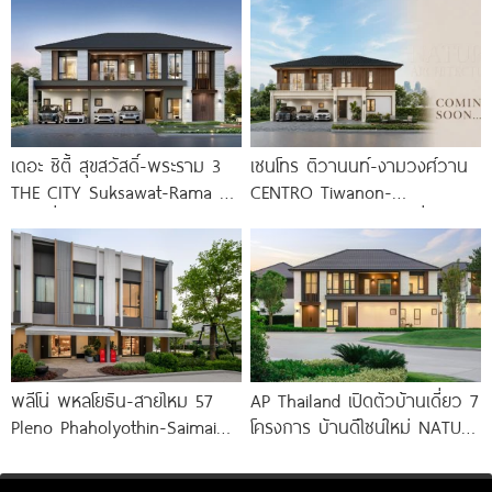
สาทร เพียง
AP ทำเลตรงข้าม
เดอะ ซิตี้ สุขสวัสดิ์-พระราม 3
เซนโทร ติวานนท์-งามวงศ์วาน
THE CITY Suksawat-Rama 3
CENTRO Tiwanon-
บ้านเดี่ยวหรูดีไซน์ใหม่ ทำเลใกล้
Ngamwongwan บ้านเดี่ยว
ทางด่วน
ดีไซน์ใหม่จาก AP Thai ใกล้
ทางด่วนและรถไฟฟ้า เริ่ม 12-16
พลีโน่ พหลโยธิน-สายไหม 57
AP Thailand เปิดตัวบ้านเดี่ยว 7
Pleno Phaholyothin-Saimai
โครงการ บ้านดีไซน์ใหม่ NATURE
57 พรีเมียมทาวน์โฮมโครงการ
ARCHITECT DESIGN SERIES
ใหม่จาก AP ทำเลใจกลาง